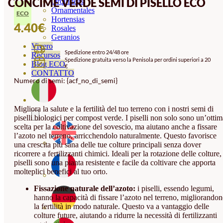
CONCIME VERDE SEMI DI PISELLO ECO
Orquideas
Ornamentales
ECO
Hortensias
4.40
€
Rosales
Geranios
Vivero
Spedizione entro 24/48 ore
Recursos
Spedizione gratuita verso la Penisola per ordini superiori a 20
Blog ECO
€
CONTATTO
Numero di semi: {acf_no_di_semi}
Migliora la salute e la fertilità del tuo terreno con i nostri semi di
piselli biologici per compost verde. I piselli non solo sono un’ottim
scelta per la coltivazione del sovescio, ma aiutano anche a fissare
l’azoto nel terreno, arricchendolo naturalmente. Questo favorisce
una crescita più sana delle tue colture principali senza dover
ricorrere a fertilizzanti chimici. Ideali per la rotazione delle colture, 
piselli sono una pianta resistente e facile da coltivare che apporta
molteplici benefici al tuo orto.
Fissazione naturale dell’azoto:
i piselli, essendo legumi,
hanno la capacità di fissare l’azoto nel terreno, migliorandon
la fertilità in modo naturale. Questo va a vantaggio delle
colture future, aiutando a ridurre la necessità di fertilizzanti