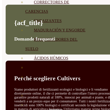
CORRECTORES DE
CARENCIAS
ENRAIZANTES
{acf_title}
MADURACIÓN Y ENGORDE
Domande frequenti
REGENERADORES DEL
SUELO
ÁCIDOS HÚMICOS
MATERIAS PRIMAS
PROTECCIÓN CULTIVOS Y
Perché scegliere Cultivers
PLANTAS
Siamo produttori di fertilizzanti ecologici e biologici e li vendiamo
direttamente online, il che ci permette di controllare l'intero processo
PLANTAS INTERIOR
garantire prodotti naturali al 100%, innocui per animali e piante, e d
venderli a un prezzo equo per il consumatore. Tutti i nostri fertilizza
GROWPUNCH
insetticidi sono 100% biologici e certificati secondo la legislazione v
in materia di agricoltura biologica. Utilizziamo materie prime biolog