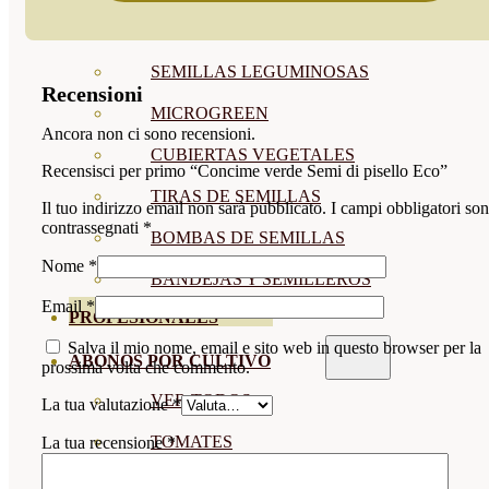
SEMILLAS RAÍZ
SEMILLAS LEGUMINOSAS
Recensioni
MICROGREEN
Ancora non ci sono recensioni.
CUBIERTAS VEGETALES
Recensisci per primo “Concime verde Semi di pisello Eco”
TIRAS DE SEMILLAS
Il tuo indirizzo email non sarà pubblicato.
I campi obbligatori so
contrassegnati
*
BOMBAS DE SEMILLAS
Nome
*
BANDEJAS Y SEMILLEROS
Email
*
PROFESIONALES
Salva il mio nome, email e sito web in questo browser per la
ABONOS POR CULTIVO
prossima volta che commento.
VER TODOS
La tua valutazione
*
TOMATES
La tua recensione
*
HUERTO