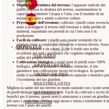
aggiuntivi.
Migliora la struttura del terreno:
l’apparato radicale dei
piselli migliora la struttura del terreno, aumentandone la
capacità di trattenere l’acqua e l’aria, con il risultato di un
terreno più sano e adatto a diverse colture.
Prevenzione dell’erosione:
coltivare i piselli come sovescio
aiuta a proteggere il terreno dall’erosione e dalla perdita di
nutrienti, soprattutto nei periodi in cui l’orto non è in
produzione.
Facili da coltivare:
i piselli sono piante resistenti che si
adattano bene a condizioni climatiche e terreni diversi. Sono
ABONOS ECO
facili da piantare e da curare, il che li rende una scelta
eccellente per tutti i giardinieri che vogliono migliorare la
VER TODOS
salute del proprio terreno.
Coltivazione biologica:
i nostri semi di piselli sono 100%
ABONOS LÍQUIDOS
biologici, privi di pesticidi e sostanze chimiche, il che
garantisce una coltivazione sicura ed ecologica. In questo
ABONOS SOLIDOS
modo il tuo concime verde è davvero naturale e benefico pe
l’ecosistema del tuo giardino.
BIOESTIMULANTES
Migliora la salute del tuo terreno in modo naturale con i nostri sem
di piselli biologici per compost verde. Facili da coltivare e ricchi di
SUSTRATOS Y
benefici per il terreno, questi semi ti aiuteranno a creare un giardin
più sano e produttivo. Ordina oggi stesso e inizia a trasformare il t
DECORATIVAS
terreno con l’aiuto dei piselli!