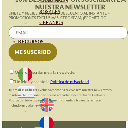
HORTENSIAS
NUESTRA NEWSLETTER
ROSALES
ÚNETE Y RECIBE TU CÓDIGO DESCUENTO AL INSTANTE +
PROMOCIONES EXCLUSIVAS. CERO SPAM, ¡PROMETIDO!
GERANIOS
VIVERO
RECURSOS
BLOG ECO
CONTATTO
Quiero suscribirme a la newsletter
He leido y acepto la
Política de privacidad
Tu email se utilizará exclusivamente para enviarte nuestra newsletter y
mantenerte informado sobre las actividades y ofertas de Cultivers.
Podrás darte de baja en cualquier momento a través del enlace
incluido en cada newsletter.