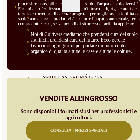
processi responsabili che rispettano il suolo, l'acqua e la biodiversità.
SEMILLAS
Formuliamo fertilizzanti solidi e liquidi, insetticidi, rigeneratori del
terreno e correttori di carenze progettati per migliorare la fertilità de
VER TODAS
suolo, aumentare la produttività e ridurre l'impatto ambientale, semp
con prodotti sicuri, senza periodi di sicurezza e facili da applicare.
BIODINÁMICAS DEMETER
Noi di Cultivers crediamo che prendersi cura del suolo
significhi prendersi cura del futuro. Ecco perché
HORTALIZA FRUTO
lavoriamo ogni giorno per portare un nutrimento
organico di qualità a tutte le case e a tutte le colture.
SEMILLAS HORTALIZA DE
HOJA
SEMILLAS AROMÁTICAS
SEMILLAS FLORES
VENDITE ALL'INGROSSO
SEMILLAS FLORES
Sono disponibili formati sfusi per professionisti e
COMESTIBLES
agricoltori.
SEMILLAS TRADICIONALES
CONSULTA I PREZZI SPECIALI
SEMILLAS BRASICAS