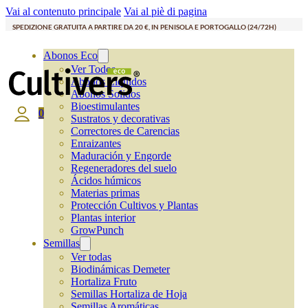
Vai al contenuto principale
Vai al piè di pagina
SPEDIZIONE GRATUITA A PARTIRE DA 20 €, IN PENISOLA E PORTOGALLO (24/72H)
Abonos Eco
Ver Todos
Abonos Líquidos
Abonos Solidos
Bioestimulantes
0
Sustratos y decorativas
Correctores de Carencias
Enraizantes
Maduración y Engorde
Regeneradores del suelo
Ácidos húmicos
Materias primas
Protección Cultivos y Plantas
Plantas interior
GrowPunch
Semillas
Ver todas
Biodinámicas Demeter
Hortaliza Fruto
Semillas Hortaliza de Hoja
Semillas Aromáticas