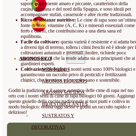
sapore leggermente amaro e piccante, caratteristico della
cucina galiziana e del nord della Spagna, e sono ideali per
accompagnare stufati, casseruole e altre ricette tradizionali.
Ricco di sostanze nutritive:
Le cime di rapa sono un’ottim
fonte di fibre, vitamine (A, C, K) e minerali essenziali come
ferro e calcio, che contribuiscono a una dieta sana ed
equilibrata.
Facile da coltivare:
questa varietà è resistente e si adatta be
a diversi tipi di terreno, tollera i climi freschi ed è ideale per 
coltivazioni autunnali e invernali. Inoltre, richiede poca
manutenzione, il che la rende adatta sia ai principianti che ai
ABONOS ECO
giardinieri esperti.
Coltivazione biologica:
i nostri semi sono 100% biologici e
VER TODOS
garantiscono un raccolto privo di pesticidi e fertilizzanti
chimici, che favorisce un raccolto sano e sostenibile.
ABONOS LÍQUIDOS
Goditi la tradizione e il sapore autentico delle cime di rapa nel tuo
ABONOS SOLIDOS
orto con i nostri semi di cime di rapa biologici 60 giorni. Aggiungi
questo gioiello della cucina tradizionale ai tuoi piatti e coltiva in
BIOESTIMULANTES
modo biologico: ordina oggi stesso e goditi un raccolto rapido e
delizioso!
SUSTRATOS Y
DECORATIVAS