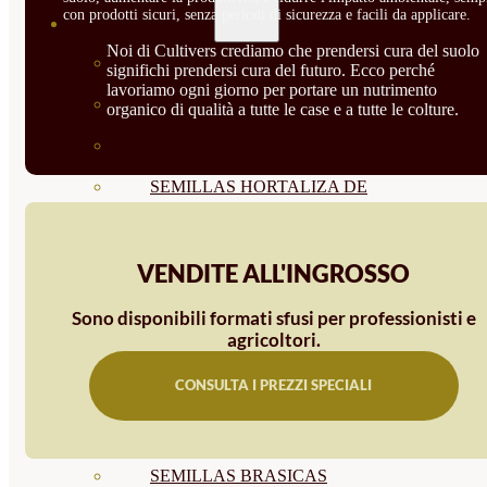
con prodotti sicuri, senza periodi di sicurezza e facili da applicare.
SEMILLAS
Noi di Cultivers crediamo che prendersi cura del suolo
VER TODAS
significhi prendersi cura del futuro. Ecco perché
lavoriamo ogni giorno per portare un nutrimento
BIODINÁMICAS DEMETER
organico di qualità a tutte le case e a tutte le colture.
HORTALIZA FRUTO
SEMILLAS HORTALIZA DE
HOJA
VENDITE ALL'INGROSSO
SEMILLAS AROMÁTICAS
SEMILLAS FLORES
Sono disponibili formati sfusi per professionisti e
agricoltori.
SEMILLAS FLORES
CONSULTA I PREZZI SPECIALI
COMESTIBLES
SEMILLAS TRADICIONALES
SEMILLAS BRASICAS