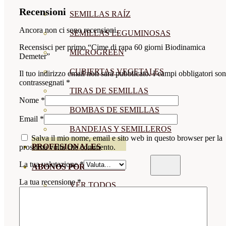
Recensioni
SEMILLAS RAÍZ
Ancora non ci sono recensioni.
SEMILLAS LEGUMINOSAS
Recensisci per primo “Cime di rapa 60 giorni Biodinamica
MICROGREEN
Demeter”
CUBIERTAS VEGETALES
Il tuo indirizzo email non sarà pubblicato.
I campi obbligatori so
contrassegnati
*
TIRAS DE SEMILLAS
Nome
*
BOMBAS DE SEMILLAS
Email
*
BANDEJAS Y SEMILLEROS
Salva il mio nome, email e sito web in questo browser per la
PROFESIONALES
prossima volta che commento.
La tua valutazione
*
ABONOS POR CULTIVO
La tua recensione
*
VER TODOS
TOMATES
HUERTO