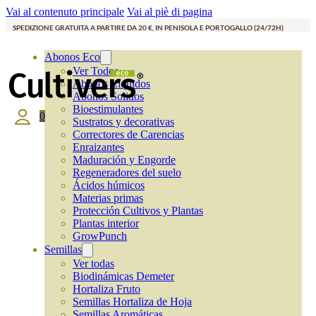
Vai al contenuto principale
Vai al piè di pagina
SPEDIZIONE GRATUITA A PARTIRE DA 20 €, IN PENISOLA E PORTOGALLO (24/72H)
Abonos Eco
Ver Todos
Abonos Líquidos
Abonos Solidos
Bioestimulantes
0
Sustratos y decorativas
Correctores de Carencias
Enraizantes
Maduración y Engorde
Regeneradores del suelo
Ácidos húmicos
Materias primas
Protección Cultivos y Plantas
Plantas interior
GrowPunch
Semillas
Ver todas
Biodinámicas Demeter
Hortaliza Fruto
Semillas Hortaliza de Hoja
Semillas Aromáticas