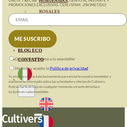
ÚNETE Y RECIBE TU CÓDIGO DESCUENTO AL INSTANTE +
HORTENSIAS
PROMOCIONES EXCLUSIVAS. CERO SPAM, ¡PROMETIDO!
ROSALES
GERANIOS
VIVERO
RECURSOS
BLOG ECO
Quiero suscribirme a la newsletter
CONTATTO
He leido y acepto la
Política de privacidad
Tu email se utilizará exclusivamente para enviarte nuestra newsletter y
mantenerte informado sobre las actividades y ofertas de Cultivers.
Podrás darte de baja en cualquier momento a través del enlace
incluido en cada newsletter.