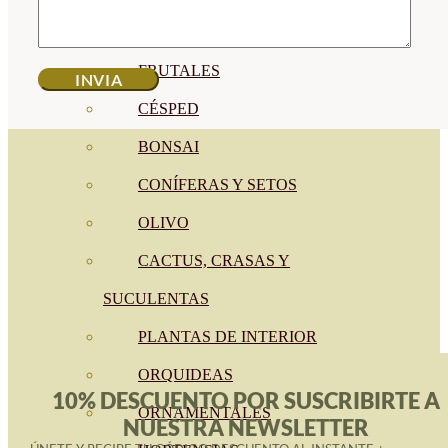
CÍTRICOS
FRUTALES
CÉSPED
BONSAI
CONÍFERAS Y SETOS
OLIVO
CACTUS, CRASAS Y
SUCULENTAS
PLANTAS DE INTERIOR
ORQUIDEAS
10% DESCUENTO POR SUSCRIBIRTE A
ORNAMENTALES
NUESTRA NEWSLETTER