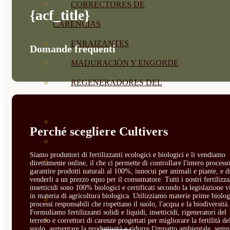
CORRECTORES DE
{acf_title}
CARENCIAS
ENRAIZANTES
Domande frequenti
MADURACIÓN Y ENGORDE
REGENERADORES DEL
SUELO
ÁCIDOS HÚMICOS
Perché scegliere Cultivers
MATERIAS PRIMAS
Siamo produttori di fertilizzanti ecologici e biologici e li vendiamo
PROTECCIÓN CULTIVOS Y
direttamente online, il che ci permette di controllare l'intero processo
garantire prodotti naturali al 100%, innocui per animali e piante, e d
venderli a un prezzo equo per il consumatore. Tutti i nostri fertilizza
PLANTAS
insetticidi sono 100% biologici e certificati secondo la legislazione v
in materia di agricoltura biologica. Utilizziamo materie prime biolog
PLANTAS INTERIOR
processi responsabili che rispettano il suolo, l'acqua e la biodiversità.
Formuliamo fertilizzanti solidi e liquidi, insetticidi, rigeneratori del
GROWPUNCH
terreno e correttori di carenze progettati per migliorare la fertilità de
suolo, aumentare la produttività e ridurre l'impatto ambientale, semp