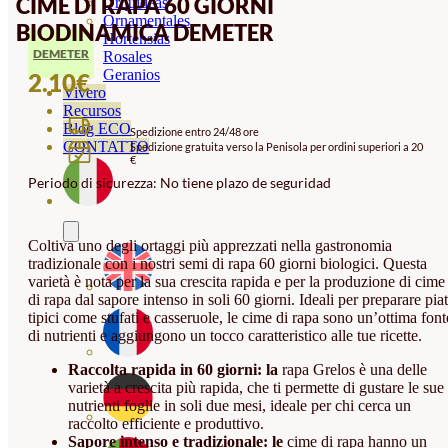
CIME DI RAPA 60 GIORNI
Orquideas
Ornamentales
BIODINAMICA DEMETER
Hortensias
DEMETER
Rosales
Geranios
2.10
€
Vivero
Recursos
Blog ECO
Spedizione entro 24/48 ore
CONTATTO
Spedizione gratuita verso la Penisola per ordini superiori a 20
€
Periodo di sicurezza: No tiene plazo de seguridad
Coltiva uno degli ortaggi più apprezzati nella gastronomia
tradizionale con i nostri semi di rapa 60 giorni biologici. Questa
varietà è nota per la sua crescita rapida e per la produzione di cime
di rapa dal sapore intenso in soli 60 giorni. Ideali per preparare piat
tipici come stufati e casseruole, le cime di rapa sono un’ottima font
di nutrienti e aggiungono un tocco caratteristico alle tue ricette.
Raccolta rapida in 60 giorni: la
rapa Grelos è una delle
varietà a crescita più rapida, che ti permette di gustare le sue
nutrienti foglie in soli due mesi, ideale per chi cerca un
raccolto efficiente e produttivo.
Sapore intenso e tradizionale: le
cime di rapa hanno un