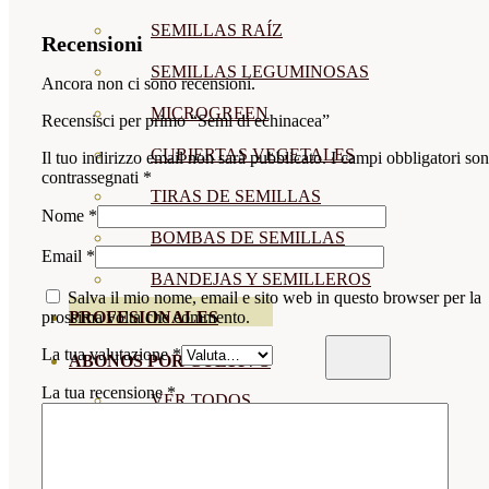
SEMILLAS RAÍZ
Recensioni
SEMILLAS LEGUMINOSAS
Ancora non ci sono recensioni.
MICROGREEN
Recensisci per primo “Semi di echinacea”
CUBIERTAS VEGETALES
Il tuo indirizzo email non sarà pubblicato.
I campi obbligatori so
contrassegnati
*
TIRAS DE SEMILLAS
Nome
*
BOMBAS DE SEMILLAS
Email
*
BANDEJAS Y SEMILLEROS
Salva il mio nome, email e sito web in questo browser per la
PROFESIONALES
prossima volta che commento.
La tua valutazione
*
ABONOS POR CULTIVO
La tua recensione
*
VER TODOS
TOMATES
HUERTO