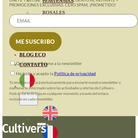
ÚNETE Y RECIBE TU CÓDIGO DESCUENTO AL INSTANTE +
HORTENSIAS
PROMOCIONES EXCLUSIVAS. CERO SPAM, ¡PROMETIDO!
ROSALES
GERANIOS
VIVERO
RECURSOS
BLOG ECO
Quiero suscribirme a la newsletter
CONTATTO
He leido y acepto la
Política de privacidad
Tu email se utilizará exclusivamente para enviarte nuestra newsletter y
mantenerte informado sobre las actividades y ofertas de Cultivers.
Podrás darte de baja en cualquier momento a través del enlace
incluido en cada newsletter.