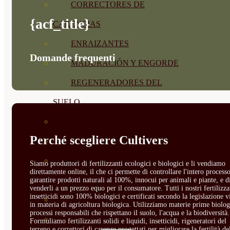
CORRECTORES DE
{acf_title}
CARENCIAS
ENRAIZANTES
Domande frequenti
MADURACIÓN Y ENGORDE
REGENERADORES DEL
SUELO
ÁCIDOS HÚMICOS
Perché scegliere Cultivers
MATERIAS PRIMAS
PROTECCIÓN CULTIVOS Y
Siamo produttori di fertilizzanti ecologici e biologici e li vendiamo
direttamente online, il che ci permette di controllare l'intero processo
PLANTAS
garantire prodotti naturali al 100%, innocui per animali e piante, e d
venderli a un prezzo equo per il consumatore. Tutti i nostri fertilizza
insetticidi sono 100% biologici e certificati secondo la legislazione v
PLANTAS INTERIOR
in materia di agricoltura biologica. Utilizziamo materie prime biolog
processi responsabili che rispettano il suolo, l'acqua e la biodiversità.
GROWPUNCH
Formuliamo fertilizzanti solidi e liquidi, insetticidi, rigeneratori del
terreno e correttori di carenze progettati per migliorare la fertilità de