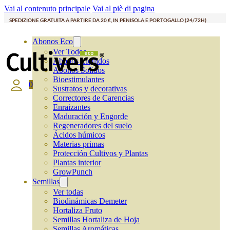
Vai al contenuto principale
Vai al piè di pagina
SPEDIZIONE GRATUITA A PARTIRE DA 20 €, IN PENISOLA E PORTOGALLO (24/72H)
Abonos Eco
Ver Todos
Abonos Líquidos
Abonos Solidos
Bioestimulantes
0
Sustratos y decorativas
Correctores de Carencias
Enraizantes
Maduración y Engorde
Regeneradores del suelo
Ácidos húmicos
Materias primas
Protección Cultivos y Plantas
Plantas interior
GrowPunch
Semillas
Ver todas
Biodinámicas Demeter
Hortaliza Fruto
Semillas Hortaliza de Hoja
Semillas Aromáticas