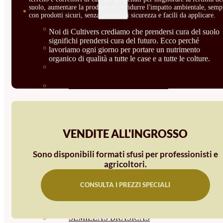
suolo, aumentare la produttività e ridurre l'impatto ambientale, semp
SEMILLAS
con prodotti sicuri, senza periodi di sicurezza e facili da applicare.
VER TODAS
Noi di Cultivers crediamo che prendersi cura del suolo
significhi prendersi cura del futuro. Ecco perché
BIODINÁMICAS DEMETER
lavoriamo ogni giorno per portare un nutrimento
organico di qualità a tutte le case e a tutte le colture.
HORTALIZA FRUTO
SEMILLAS HORTALIZA DE
HOJA
SEMILLAS AROMÁTICAS
VENDITE ALL'INGROSSO
SEMILLAS FLORES
Sono disponibili formati sfusi per professionisti e
SEMILLAS FLORES
agricoltori.
COMESTIBLES
CONSULTA I PREZZI SPECIALI
SEMILLAS TRADICIONALES
SEMILLAS BRASICAS