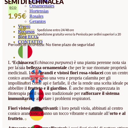
SEMI DI ECHINACEA
Orquideas
Ornamentales
ECO
Hortensias
1.95
€
Rosales
Geranios
Vivero
Spedizione entro 24/48 ore
Recursos
Spedizione gratuita verso la Penisola per ordini superiori a 20
Blog ECO
€
CONTATTO
Periodo di sicurezza: No tiene plazo de seguridad
L
‘Echinacea
(Echinacea purpurea
) è una pianta perenne nota sia
per la sua
bellezza ornamentale
che per le sue rinomate proprietà
medicinali. I suoi
grandi e vistosi fiori
rosa-violacei
con un centr
conico arancione sono una vera e propria calamita per gli
impollinatori come api e farfalle, il che la rende una scelta ideale p
abbellire il
frutteto e il giardino
. È anche molto apprezzata in
fitoterapia per il suo uso tradizionale per
rafforzare il sistema
immunitario
e alleviare i problemi respiratori.
Fiori vistosi e accattivanti:
i loro petali viola, abbinati al centro
conico arancione, danno un tocco vibrante e naturale all’
orto e al
frutteto
.