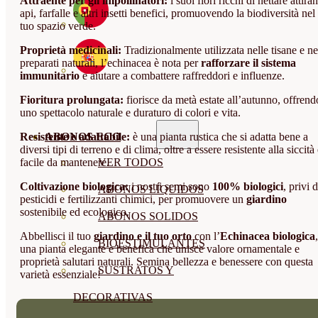
Attraente per gli impollinatori:
i suoi fiori ricchi di nettare attira
api, farfalle e altri insetti benefici, promuovendo la biodiversità nel
tuo spazio verde.
Proprietà medicinali:
Tradizionalmente utilizzata nelle tisane e ne
preparati naturali, l’echinacea è nota per
rafforzare il sistema
immunitario
e aiutare a combattere raffreddori e influenze.
Fioritura prolungata:
fiorisce da metà estate all’autunno, offrend
uno spettacolo naturale e duraturo di colori e vita.
Resistente e adattabile:
è una pianta rustica che si adatta bene a
ABONOS ECO
diversi tipi di terreno e di clima, oltre a essere resistente alla siccità
facile da mantenere.
VER TODOS
Coltivazione biologica:
i nostri semi sono
100% biologici
, privi d
ABONOS LÍQUIDOS
pesticidi e fertilizzanti chimici, per promuovere un
giardino
sostenibile ed ecologico.
ABONOS SOLIDOS
Abbellisci il tuo
giardino e il tuo orto
con l’
Echinacea biologica
,
BIOESTIMULANTES
una pianta elegante e benefica che unisce valore ornamentale e
proprietà salutari naturali. Semina bellezza e benessere con questa
SUSTRATOS Y
varietà essenziale!
DECORATIVAS