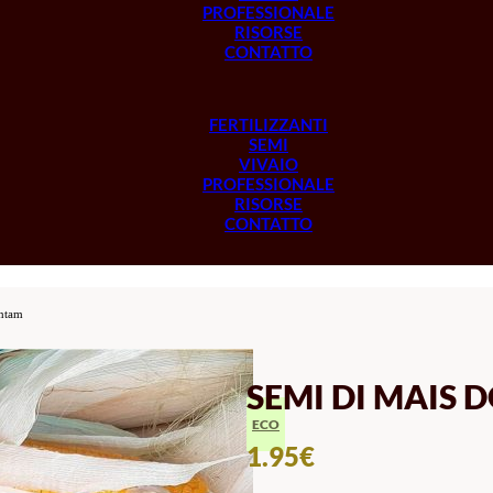
PROFESSIONALE
RISORSE
CONTATTO
FERTILIZZANTI
SEMI
VIVAIO
PROFESSIONALE
RISORSE
CONTATTO
antam
SEMI DI MAIS
ECO
1.95
€