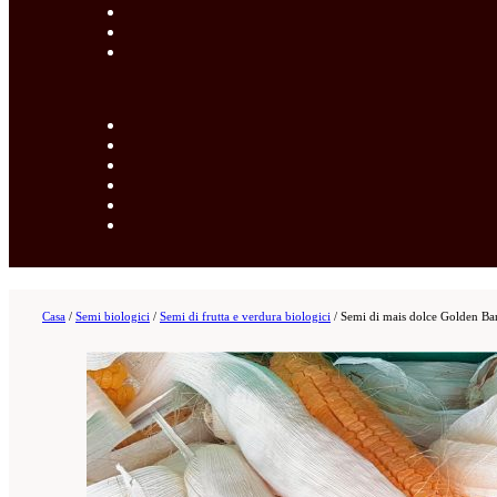
Casa
/
Semi biologici
/
Semi di frutta e verdura biologici
/
Semi di mais dolce Golden B