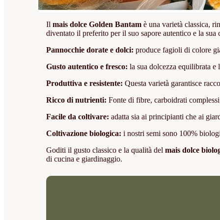
Il
mais dolce Golden Bantam
è una varietà classica, ri
diventato il preferito per il suo sapore autentico e la su
Pannocchie dorate e dolci:
produce fagioli di colore gia
Gusto autentico e fresco:
la sua dolcezza equilibrata e 
Produttiva e resistente:
Questa varietà garantisce raccolti
Ricco di nutrienti:
Fonte di fibre, carboidrati complessi,
Facile da coltivare:
adatta sia ai principianti che ai giar
Coltivazione biologica:
i nostri semi sono 100% biologici
Goditi il gusto classico e la qualità del
mais dolce biol
di cucina e giardinaggio.