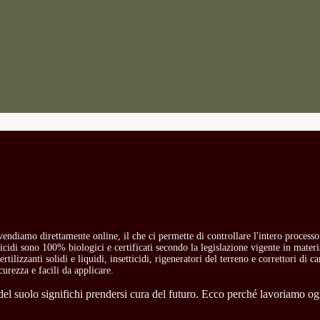
i vendiamo direttamente online, il che ci permette di controllare l'intero process
etticidi sono 100% biologici e certificati secondo la legislazione vigente in mate
rtilizzanti solidi e liquidi, insetticidi, rigeneratori del terreno e correttori di 
curezza e facili da applicare.
l suolo significhi prendersi cura del futuro. Ecco perché lavoriamo ogni