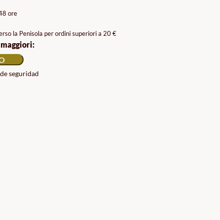
/48 ore
rso la Penisola per ordini superiori a 20 €
 maggiori:
LO
 de seguridad