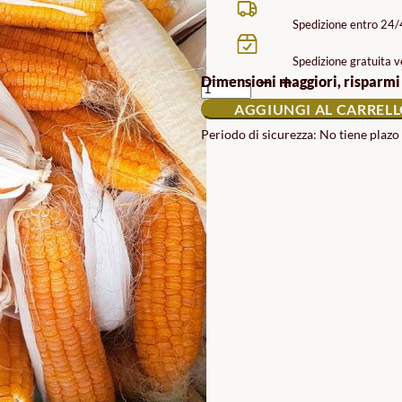
Spedizione entro 24
Spedizione gratuita ve
SEMI
Dimensioni maggiori, risparmi
DI
AGGIUNGI AL CARREL
MAIS
DOLCE
Periodo di sicurezza: No tiene plazo
GOLDEN
BANTAM
QUANTITÀ