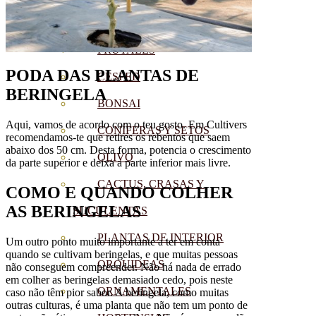
CÍTRICOS
FRUTALES
PODA DAS PLANTAS
DE
CÉSPED
BERINGELA
BONSAI
Aqui, vamos de acordo com o teu gosto. Em Cultivers
CONÍFERAS Y SETOS
recomendamos-te que retires os rebentos que saem
abaixo dos 50 cm. Desta forma, potencia o crescimento
OLIVO
da parte superior e deixa a parte inferior mais livre.
CACTUS, CRASAS Y
COMO E QUANDO COLHER
AS BERINGELAS
SUCULENTAS
PLANTAS DE INTERIOR
Um outro ponto muito importante a ter em conta
quando se cultivam beringelas, e que muitas pessoas
ORQUIDEAS
não conseguem compreender. Não há nada de errado
em colher as beringelas demasiado cedo, pois neste
ORNAMENTALES
caso não têm pior sabor. A beringela, como muitas
outras culturas, é uma planta que não tem um ponto de