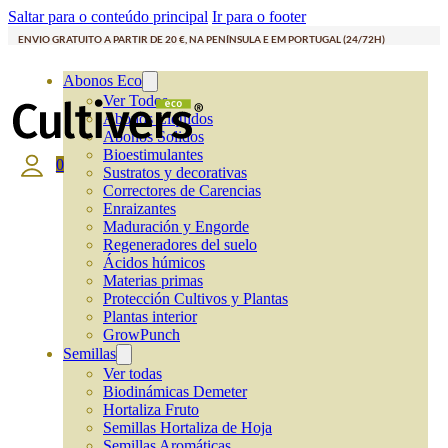
Saltar para o conteúdo principal
Ir para o footer
ENVIO GRATUITO A PARTIR DE 20 €, NA PENÍNSULA E EM PORTUGAL (24/72H)
Abonos Eco
Ver Todos
Abonos Líquidos
Abonos Solidos
Bioestimulantes
0
Sustratos y decorativas
Correctores de Carencias
Enraizantes
Maduración y Engorde
Regeneradores del suelo
Ácidos húmicos
Materias primas
Protección Cultivos y Plantas
Plantas interior
GrowPunch
Semillas
Ver todas
Biodinámicas Demeter
Hortaliza Fruto
Semillas Hortaliza de Hoja
Semillas Aromáticas