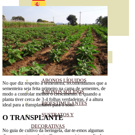
ABONOS ECO
VER TODOS
ABONOS LÍQUIDOS
No que diz respeito à sementeira, recomendamos que a
sementeira seja feita primeiro na cama de sementes, de
ABONOS SOLIDOS
modo a controlar melhor o crescimento. E quando a
planta tiver cerca de 3-4 folhas verdadeiras, é a altura
BIOESTIMULANTES
ideal para a transplantares para o solo.
SUSTRATOS Y
O TRANSPLANTE
DECORATIVAS
No guia de cultivo da beringela, dar-te-emos algumas