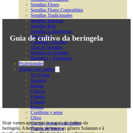
Semillas Flores
Semillas Flores Comestibles
Semillas Tradicionales
Semillas Brasicas
Semillas Raíz
Semillas Leguminosas
Guia de cultivo da beringela
Microgreen
Cubiertas Vegetales
Tiras de Semillas
Bombas de Semillas
Bandejas y Semilleros
Profesionales
Abonos por cultivo
Ver Todos
Tomates
Huerto
Cítricos
Frutales
Césped
Bonsai
Coníferas y setos
Olivo
Hoje vamos apresentar-te o guia de cultivo da
Cactus, crasas y suculentas
beringela. A beringela pertence ao género Solanum e à
Plantas de interior