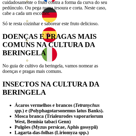
cuidadosamente o fruto contra a forma da curva do seu
pedúnculo. Ou pega numa tesoura e corta. Neste caso,
cabe a cada um escolher.
Só te resta cozinhar e saborear este fruto delicioso.
DOENÇAS E PRAGAS MAIS
COMUNS
NA CULTURA DA
BERINGELA
No guia de cultivo da beringela, vamos nomear as
doenças e pragas mais comuns.
INSECTOS NA CULTURA
DA
BERINGELA
Ácaros vermelhos e brancos (
Tetranychus
spp.
)
e (Polyphagotarsonemus latus Banks).
Mosca branca (Trialeurodes vaporariorum
West, Bemisia tabaci Genn)
Pulgões (Myzus persicae, Aphis gossypii)
Lagarta-das-folhas (Liriomyza spp.)