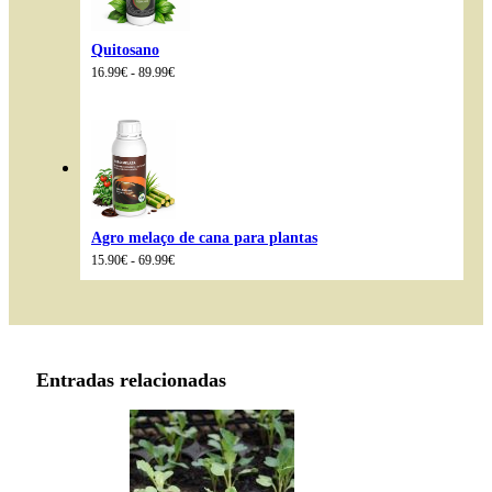
Quitosano
Intervalo
16.99
€
-
89.99
€
de
preços:
16.99€
a
89.99€
Agro melaço de cana para plantas
Intervalo
15.90
€
-
69.99
€
de
preços:
15.90€
a
69.99€
Entradas relacionadas