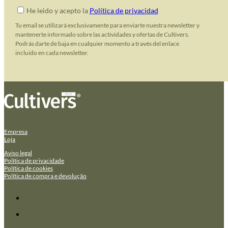
He leido y acepto la
Política de privacidad
Tu email se utilizará exclusivamente para enviarte nuestra newsletter y
mantenerte informado sobre las actividades y ofertas de Cultivers.
Podrás darte de baja en cualquier momento a través del enlace
incluido en cada newsletter.
Empresa
Loja
Aviso legal
Política de privacidade
Política de cookies
Política de compra e devolução