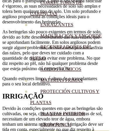
dicas para o transplante. Como o seu sistema radicular
CORRECTORES DE
é vigoroso, as suas necessidades de solo são amplas e
tolera bem qualquer tipo de solo. Um solo profundo e
CARENCIAS
argiloso proporciona as condições ideais para o
desenvolvimento das beringelas.
ENRAIZANTES
As beringelas são pouco exigentes em termos de solo,
MADURACIÓN Y ENGORDE
devido ao forte desenvolvimento das suas raízes, que
se aprofundam facilmente. Em solos argilosos podem
REGENERADORES DEL
surgir alguns problemas, devido a uma possível asfixia
das raízes, pelo que deves ter cuidado com a
quantidade de rega para evitar este problema. No que
SUELO
diz respeito ao pH, não há qualquer problema desde
que esteja próximo do neutro (6 a 8).
ÁCIDOS HÚMICOS
Quando estiveres limpo, é altura de o transplantares
MATERIAS PRIMAS
para o seu local definitivo.
PROTECCIÓN CULTIVOS Y
IRRIGAÇÃO
PLANTAS
Devido às condições quentes em que as beringelas são
PLANTAS INTERIOR
cultivadas, ou seja, clima quente e muitas horas de sol,
necessitam de um elevado teor de água, embora
tenham um sistema radicular forte. A irrigação deve ser
GROWPUNCH
tida em conta, especialmente no que diz respeito à