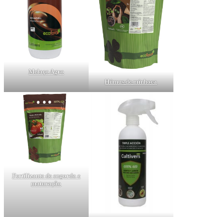
Melaço Agro
Húmus de minhoca
Fertilizante de engorda e
maturação