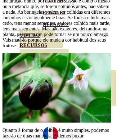
maturação ótimo, por assim dizer. Não é como o melão
HORTENSIAS
ou a melancia que, se forem colhidos antes, não sabem
a nada. As beringelas podem ser colhidas em diferentes
ROSALES
tamanhos e são igualmente boas. Se fores colhido mais
cedo, tens menos sementes, se fores colhido mais tarde,
GERANIOS
tens mais sementes. Mas não exageres, deixando-o na
planta, porque assim pode tornar-se um pouco amargo.
VIVERO
Vais matá-lo porque ele muda a cor habitual dos seus
RECURSOS
frutos.
BLOGUE ECO
CONTACTO
Quanto à forma de o colher, é muito simples, podemos
fazê-lo de duas maneiras. Podemos puxar