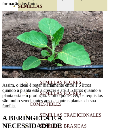
formação dos frutos.
SEMILLAS
VER TODAS
BIODINÁMICAS DEMETER
HORTALIZA FRUTO
SEMILLAS HORTALIZA DE
HOJA
SEMILLAS AROMÁTICAS
SEMILLAS FLORES
Assim, o ideal é regar diariamente entre 1,5 litros
quando a planta está a crescer e até 3-5 litros quando a
SEMILLAS FLORES
planta está em produção. Como podes ver, os requisitos
são muito semelhantes aos das outras plantas da sua
COMESTIBLES
família.
SEMILLAS TRADICIONALES
A BERINGELA E A
NECESSIDADE DE
SEMILLAS BRASICAS