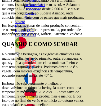
família Solanaceae. Traduzindo para a linguagem
Orquideas
comum, isso significa sol, sol e mais sol. A Solanum
Ornamentales
melongena L. é conhecida desde 2.000 a.C. e diz-se
Hortensias
que a sua origem está no Sudeste Asiático, onde
Rosales
coincide atualmente com os países que mais produzem.
Geranios
Vivero
Em Espanha, as zonas de maior produção concentram-
Recursos
se na zona mediterrânica, representada, por ordem de
Blogue ECO
importância, por Almeria, Múrcia, Alicante e Valência.
CONTACTO
QUANDO E COMO SEMEAR
No cultivo da beringela, as exigências climáticas são
muito semelhantes às do pimento, outra Solanaceae, o
que significa que tolera um clima muito soalheiro e
com temperaturas elevadas. Podemos dizer que é o
vegetal com maiores exigências de temperatura,
podendo suportar níveis até 45º C.
Embora não seja certamente o melhor, o
desenvolvimento ótimo da beringela ocorre com uma
temperatura média entre 20 e 25ºC. É nesta faixa de
temperatura que a planta produz mais e melhor. É por
isso que no final do verão e no início do outono vemos
estas solanáceas no seu melhor.