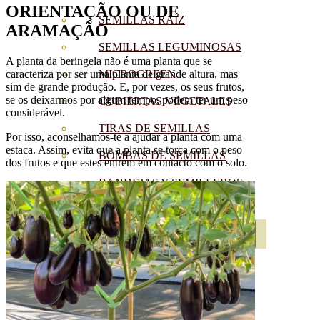
ORIENTAÇÃO OU DE
SEMILLAS RAÍZ
ARAMAÇÃO
SEMILLAS LEGUMINOSAS
A planta da beringela não é uma planta que se
MICROGREEN
caracteriza por ser uma planta de grande altura, mas
sim de grande produção. E, por vezes, os seus frutos,
se os deixarmos por algum tempo, podem ter um peso
CUBIERTAS VEGETALES
considerável.
TIRAS DE SEMILLAS
Por isso, aconselhamos-te a ajudar a planta com uma
estaca. Assim, evita que a planta se torça com o peso
BOMBAS DE SEMILLAS
dos frutos e que estes entrem em contacto com o solo.
BANDEJAS Y SEMILLEROS
PROFESIONALES
ABONOS POR CULTIVO
VER TODOS
TOMATES
HUERTO