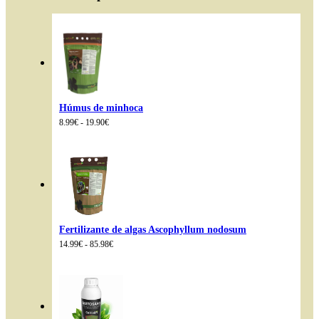
Húmus de minhoca
Intervalo
8.99
€
-
19.90
€
de
preços:
8.99€
a
19.90€
Fertilizante de algas Ascophyllum nodosum
Intervalo
14.99
€
-
85.98
€
de
preços:
14.99€
a
85.98€