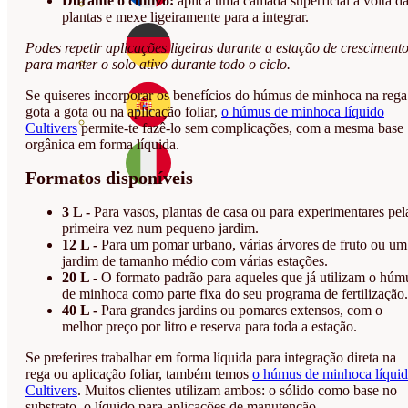
Durante o cultivo:
aplica uma camada superficial à volta d
plantas e mexe ligeiramente para a integrar.
Podes repetir aplicações ligeiras durante a estação de cresciment
para manter o solo ativo durante todo o ciclo.
Se quiseres incorporar os benefícios do húmus de minhoca na rega
gota a gota ou na aplicação foliar,
o húmus de minhoca líquido
Cultivers
permite-te fazê-lo sem complicações, com a mesma base
orgânica em forma líquida.
Formatos disponíveis
3 L -
Para vasos, plantas de casa ou para experimentares pel
primeira vez num pequeno jardim.
12 L -
Para um pomar urbano, várias árvores de fruto ou um
jardim de tamanho médio com várias estações.
20 L -
O formato padrão para aqueles que já utilizam o húm
de minhoca como parte fixa do seu programa de fertilização.
40 L -
Para grandes jardins ou pomares extensos, com o
melhor preço por litro e reserva para toda a estação.
Se preferires trabalhar em forma líquida para integração direta na
rega ou aplicação foliar, também temos
o húmus de minhoca líqui
Cultivers
. Muitos clientes utilizam ambos: o sólido como base no
substrato, o líquido para aplicações de manutenção.