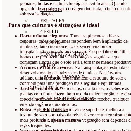
pomares, hortas e culturas biológicas certificadas. Quando
aplicado de acordo com a dosagem indicada, não há risco d
CÍTRICOS
sobre-subsidiação.
FRUTALES
Para que culturas e situações é ideal
CÉSPED
Horta urbana e legumes.
Tomates, pimentos, alfaces,
cenouras: todos os legumes respondem bem à aplicação de
BONSAI
minhocas, tanto no momento da sementeira ou da
transplantação como durante o ciclo. É especialmente útil na
CONÍFERAS Y SETOS
hortas que produzem há várias estações seguidas e que
começam a notar que o solo está a tornar-se menos produtiv
OLIVO
Árvores de fruto e árvores.
Na transplantação, estimula o
desenvolvimento das raízes desde o início. Nas árvores
CACTUS, CRASAS Y
adultas, uma aplicação anual mantém a estrutura do solo e
contribui para uma produção mais regular e equilibrada.
SUCULENTAS
Jardim ornamental.
As roseiras, os arbustos, as sebes e as
plantas com flores fazem bom uso da matéria orgânica estáve
PLANTAS DE INTERIOR
especialmente em jardins onde o solo não recebeu qualquer
emenda orgânica durante anos.
Relva.
Aplicado como corretivo de superfície, melhora a
ORQUIDEAS
textura do solo por baixo da relva, favorece um enraizament
mais profundo e ajuda a manter a vegetação sem depender d
ORNAMENTALES
regas frequentes.
Vasos e plantas de interior.
Uma proporção de cerca de 1