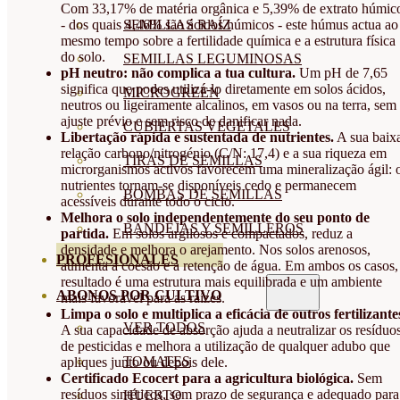
Com 33,17% de matéria orgânica e 5,39% de extrato húmic
SEMILLAS RAÍZ
- dos quais 4,46% são ácidos húmicos - este húmus actua ao
mesmo tempo sobre a fertilidade química e a estrutura física
do solo.
SEMILLAS LEGUMINOSAS
pH neutro: não complica a tua cultura.
Um pH de 7,65
significa que podes utilizá-lo diretamente em solos ácidos,
MICROGREEN
neutros ou ligeiramente alcalinos, em vasos ou na terra, sem
ajuste prévio e sem risco de danificar nada.
CUBIERTAS VEGETALES
Libertação rápida e sustentada de nutrientes.
A sua baix
relação carbono/nitrogénio (C/N: 17,4) e a sua riqueza em
TIRAS DE SEMILLAS
microrganismos activos favorecem uma mineralização ágil: 
nutrientes tornam-se disponíveis cedo e permanecem
BOMBAS DE SEMILLAS
acessíveis durante todo o ciclo.
Melhora o solo independentemente do seu ponto de
BANDEJAS Y SEMILLEROS
partida.
Em solos argilosos e compactados, reduz a
densidade e melhora o arejamento. Nos solos arenosos,
PROFESIONALES
aumenta a coesão e a retenção de água. Em ambos os casos,
resultado é uma estrutura mais equilibrada e um ambiente
ABONOS POR CULTIVO
mais favorável para as raízes.
Limpa o solo e multiplica a eficácia de outros fertilizante
VER TODOS
A sua capacidade de absorção ajuda a neutralizar os resíduo
de pesticidas e melhora a utilização de qualquer adubo que
TOMATES
apliques junto ou depois dele.
Certificado Ecocert para a agricultura biológica.
Sem
resíduos sintéticos, sem prazo de segurança e adequado para
HUERTO