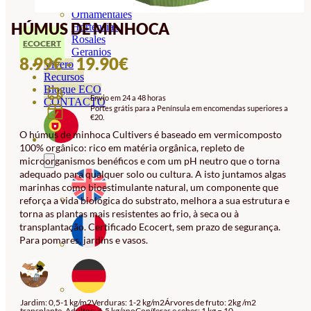
Orquideas
Ornamentales
HÚMUS DE MINHOCA
Hortensias
Rosales
ECOCERT
Geranios
INTERVALO
8.99
€
-
19.90
€
Vivero
Recursos
DE
Blogue ECO
Envio em 24 a 48 horas
PREÇOS:
CONTACTO
Portes grátis para a Península em encomendas superiores a
€20.
8.99€
O húmus de minhoca Cultivers é baseado em vermicomposto
A
100% orgânico: rico em matéria orgânica, repleto de
19.90€
microorganismos benéficos e com um pH neutro que o torna
adequado para qualquer solo ou cultura. A isto juntamos algas
marinhas como bioestimulante natural, um componente que
reforça a vida biológica do substrato, melhora a sua estrutura e
torna as plantas mais resistentes ao frio, à seca ou à
transplantação. Certificado Ecocert, sem prazo de segurança.
Para pomares, jardins e vasos.
Jardim: 0,5-1 kg/m2Verduras: 1-2 kg/m2Árvores de fruto: 2kg /m2
transplante. Adultos: 4-5 kg/anoConíferas e sebes: 1 kg = 10