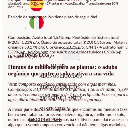
plantasGrama: 0,5-1 kg/m2Plantas em vaso:Espalha. Transplante com 10%
de húmus.
Período de segurança: No tiene plazo de seguridad
Composição: Azoto total 1,56% p/p; Pentóxido de fósforo total
(P2O5) 1,23% p/p; Óxido de potássio total (K2O) 0,36% p/p; Matéria
orgânica 33,17% p/p; C orgânico 20,7% p/p; C/N 17,4 Extrato húmi
5,39% p/p; Ácidos húmicos 4,46% p/p; Ácidos fúlvicos 0,93% p/p;
ABONOS ECO
Humidade 37,4%; pH:7,65
VER TODOS
Húmus de minhoca para as plantas: o adubo
orgânico que nutre o solo e ativa a sua vida
ABONOS LÍQUIDOS
Vermicomposto ecológico enriquecido com algas marinhas.
ABONOS SOLIDOS
Composição: 33,17% de matéria orgânica, 1,56% de azoto, 5,39
de extrato húmico e pH neutro de 7,65. Certificado Ecocert para 
BIOESTIMULANTES
agricultura biológica. Não há período de segurança.
SUSTRATOS Y
A maior parte dos vermicompostos que encontras no mercado faz
bem o seu trabalho: fornecem matéria orgânica, melhoram o solo,
DECORATIVAS
nutrem as plantas. O que fazemos na Cultivers parte daí e acrescen
algo que o vermicomposto convencional não tem: algas marinhas,