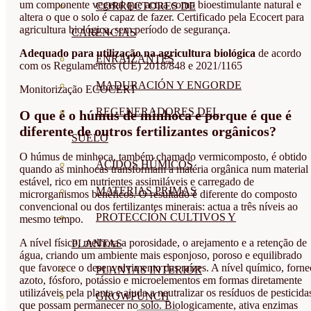
um componente vegetal que actua como bioestimulante natural e
CORRECTORES DE
altera o que o solo é capaz de fazer. Certificado pela Ecocert para
agricultura biológica, sem período de segurança.
CARENCIAS
Adequado para utilização na agricultura biológica
de acordo
ENRAIZANTES
com os Regulamentos (UE) 2018/848 e 2021/1165
MADURACIÓN Y ENGORDE
Monitorização ECOCERT
REGENERADORES DEL
O que é o húmus de minhoca e porque é que é
diferente de outros fertilizantes orgânicos?
SUELO
O húmus de minhoca, também chamado vermicomposto, é obtido
ÁCIDOS HÚMICOS
quando as minhocas transformam a matéria orgânica num material
estável, rico em nutrientes assimiláveis e carregado de
MATERIAS PRIMAS
microrganismos benéficos. O resultado é diferente do composto
convencional ou dos fertilizantes minerais: actua a três níveis ao
PROTECCIÓN CULTIVOS Y
mesmo tempo.
A nível físico, melhora a porosidade, o arejamento e a retenção de
PLANTAS
água, criando um ambiente mais esponjoso, poroso e equilibrado
que favorece o desenvolvimento das raízes. A nível químico, forne
PLANTAS INTERIOR
azoto, fósforo, potássio e microelementos em formas diretamente
utilizáveis pela planta e ajuda a neutralizar os resíduos de pesticida
GROWPUNCH
que possam permanecer no solo. Biologicamente, ativa enzimas