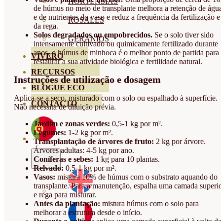
HORTENSIAS
de húmus no meio de transplante melhora a retenção de águ
e de nutrientes do vaso e reduz a frequência da fertilização e
ROSALES
da rega.
Solos degradados ou empobrecidos.
Se o solo tiver sido
GERANIOS
intensamente cultivado ou quimicamente fertilizado durante
anos, o húmus de minhoca é o melhor ponto de partida para
VIVERO
restaurar a sua atividade biológica e fertilidade natural.
RECURSOS
Instruções de utilização e dosagem
BLOGUE ECO
Aplica-se a seco, misturado com o solo ou espalhado à superfície.
CONTACTO
Não necessita de diluição prévia.
Jardim e zonas verdes:
0,5-1 kg por m².
Legumes:
1-2 kg por m².
Transplantação de árvores de fruto:
2 kg por árvore.
Árvores adultas: 4-5 kg por ano.
Coníferas e sebes:
1 kg para 10 plantas.
Relvado:
0,5-1 kg por m².
Vasos:
mistura 10% de húmus com o substrato aquando do
transplante. Para a manutenção, espalha uma camada superi
e rega para misturar.
Antes da plantação:
mistura húmus com o solo para
melhorar a estrutura desde o início.