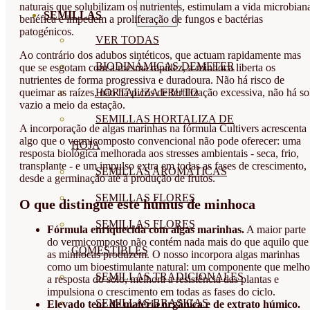
naturais que solubilizam os nutrientes, estimulam a vida microbian
SEMILLAS
benéfica e impedem a proliferação de fungos e bactérias
patogénicos.
VER TODAS
Ao contrário dos adubos sintéticos, que actuam rapidamente mas
BIODINÁMICAS DEMETER
que se esgotam com a mesma rapidez, a minhoca liberta os
nutrientes de forma progressiva e duradoura. Não há risco de
HORTALIZA FRUTO
queimar as raízes, não há picos de fertilização excessiva, não há so
vazio a meio da estação.
SEMILLAS HORTALIZA DE
A incorporação de algas marinhas na fórmula Cultivers acrescenta
algo que o vermicomposto convencional não pode oferecer: uma
HOJA
resposta biológica melhorada aos stresses ambientais - seca, frio,
transplante - e um impulso extra em todas as fases de crescimento,
SEMILLAS AROMÁTICAS
desde a germinação até à produção de frutos.
SEMILLAS FLORES
O que distingue este húmus de minhoca
SEMILLAS FLORES
Fórmula enriquecida com algas marinhas.
A maior parte
do vermicomposto não contém nada mais do que aquilo que
COMESTIBLES
as minhocas produzem. O nosso incorpora algas marinhas
como um bioestimulante natural: um componente que melho
SEMILLAS TRADICIONALES
a resposta do solo, melhora a resistência das plantas e
impulsiona o crescimento em todas as fases do ciclo.
SEMILLAS BRASICAS
Elevado teor de matéria orgânica e de extrato húmico.