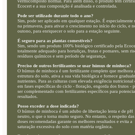
vermicomposto normal. Para além disso, o produto tem certifi
Ecocert e a sua composição é analisada e controlada.
Pode ser utilizado durante todo o ano?
Sim, pode ser aplicado em qualquer estação. É especialmente ú
na primavera, para ativar o crescimento no início do ciclo, e n
outono, para enriquecer o solo para a estação seguinte.
É seguro para as plantas comestíveis?
Sim, sendo um produto 100% biológico certificado pela Ecocer
totalmente adequado para hortaliças, frutas e pomares, sem ri
resíduos químicos e sem período de segurança.
Preciso de outros fertilizantes se usar húmus de minhoca?
O húmus de minhoca é um fertilizante completo que melhora 
estrutura do solo, ativa a sua vida biológica e fornece gradua
nutrientes. Para as culturas com elevada exigência nutricional
em fases específicas do ciclo - floração, engorda dos frutos - 
ser complementado com fertilizantes específicos para potencia
resultados.
Posso exceder a dose indicada?
O húmus de minhoca é um adubo de libertação lenta e de pH
neutro, o que o torna muito seguro. No entanto, o respeito das
doses recomendadas garante os melhores resultados e evita a
saturação excessiva do solo com matéria orgânica.