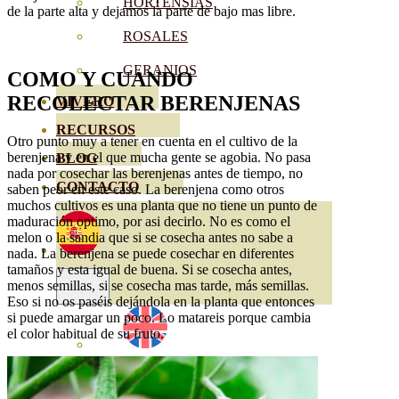
HORTENSIAS
de la parte alta y dejamos la parte de bajo mas libre.
ROSALES
GERANIOS
COMO Y CUANDO
RECOLECTAR
BERENJENAS
VIVERO
RECURSOS
Otro punto muy a tener en cuenta en el cultivo de la
berenjena y en el que mucha gente se agobia. No pasa
BLOG
nada por cosechar las berenjenas antes de tiempo, no
CONTACTO
saben peor en este caso. La berenjena como otros
muchos cultivos es una planta que no tiene un punto de
maduración optimo, por asi decirlo. No es como el
melon o la sandia que si se cosecha antes no sabe a
nada. La berenjena se puede cosechar en diferentes
tamaños y esta igual de buena. Si se cosecha antes,
menos semillas, si se cosecha mas tarde, más semillas.
Eso si no os paséis dejándola en la planta que entonces
si puede amargar un poco. Lo matareis porque cambia
el color habitual de su fruto.