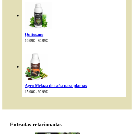
desde
14.99€
hasta
85.98€
Quitosano
Rango
16.99
€
-
89.99
€
de
precios:
desde
16.99€
hasta
89.99€
Agro Melaza de caña para plantas
Rango
15.90
€
-
69.99
€
de
precios:
desde
15.90€
hasta
69.99€
Entradas relacionadas