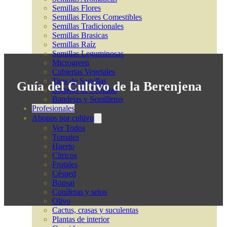
Semillas Flores
Semillas Flores Comestibles
Semillas Tradicionales
Semillas Brasicas
Semillas Raíz
Semillas Leguminosas
Microgreen
Cubiertas Vegetales
Tiras de Semillas
Guía del Cultivo de la Berenjena
Bombas de Semillas
Bandejas y Semilleros
Profesionales
Abonos por cultivo
Ver Todos
Tomates
Huerto
Cítricos
Frutales
Césped
Bonsai
Coníferas y setos
Olivo
Cactus, crasas y suculentas
Plantas de interior