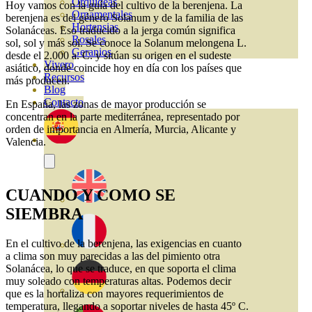
Orquideas
Hoy vamos con la guía del cultivo de la berenjena. La
Ornamentales
berenjena es del género Solanum y de la familia de las
Hortensias
Solanáceas. Eso traducido a la jerga común significa
Rosales
sol, sol y más sol. Se conoce la Solanum melongena L.
Geranios
desde el 2.000 a. C. y sitúan su origen en el sudeste
Vivero
asiático, donde coincide hoy en día con los países que
Recursos
más producen.
Blog
Contacto
En España, las zonas de mayor producción se
concentran en la parte mediterránea, representado por
orden de importancia en Almería, Murcia, Alicante y
Valencia.
CUANDO Y COMO SE
SIEMBRA
En el cultivo de la berenjena, las exigencias en cuanto
a clima son muy parecidas a las del pimiento otra
Solanácea, lo que se traduce, en que soporta el clima
muy soleado con temperaturas altas. Podemos decir
que es la hortaliza con mayores requerimientos de
temperatura, llegando a soportar niveles de hasta 45º C.