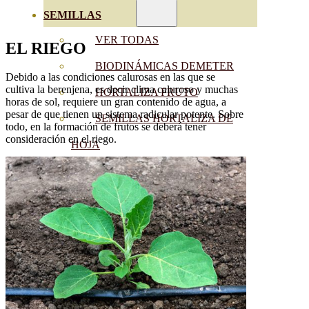
SEMILLAS
VER TODAS
EL RIEGO
BIODINÁMICAS DEMETER
Debido a las condiciones calurosas en las que se
cultiva la berenjena, es decir clima caluroso y muchas
HORTALIZA FRUTO
horas de sol, requiere un gran contenido de agua, a
pesar de que tienen un sistema radicular potente. Sobre
SEMILLAS HORTALIZA DE
todo, en la formación de frutos se deberá tener
consideración en el riego.
HOJA
SEMILLAS AROMÁTICAS
SEMILLAS FLORES
SEMILLAS FLORES
COMESTIBLES
SEMILLAS TRADICIONALES
SEMILLAS BRASICAS