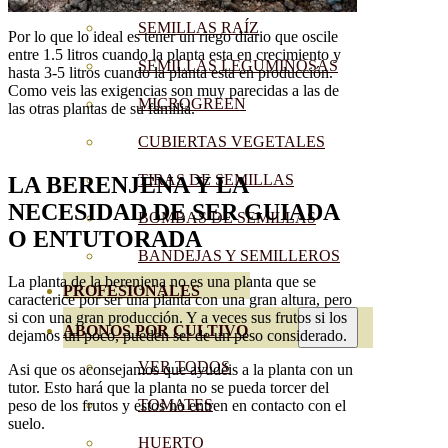
SEMILLAS RAÍZ
Por lo que lo ideal es tener un riego diario que oscile
entre 1.5 litros cuando la planta esta en crecimiento y
SEMILLAS LEGUMINOSAS
hasta 3-5 litros cuando la planta esta en producción.
Como veis las exigencias son muy parecidas a las de
MICROGREEN
las otras plantas de su familia.
CUBIERTAS VEGETALES
TIRAS DE SEMILLAS
LA BERENJENA Y LA
NECESIDAD DE SER GUIADA
BOMBAS DE SEMILLAS
O ENTUTORAD
A
BANDEJAS Y SEMILLEROS
La planta de la berenjena no es una planta que se
PROFESIONALES
caracterice por ser una planta con una gran altura, pero
si con una gran producción. Y a veces sus frutos si los
ABONOS POR CULTIVO
dejamos un poco, pueden ser de un peso considerado.
VER TODOS
Asi que os aconsejamos que ayudéis a la planta con un
tutor. Esto hará que la planta no se pueda torcer del
TOMATES
peso de los frutos y estos no entren en contacto con el
suelo.
HUERTO