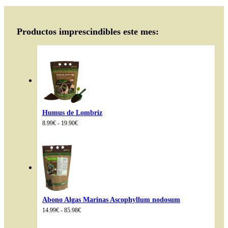
Productos imprescindibles este mes:
Humus de Lombriz
Rango
8.99
€
-
19.90
€
de
precios:
desde
8.99€
hasta
19.90€
Abono Algas Marinas Ascophyllum nodosum
Rango
14.99
€
-
85.98
€
de
precios: