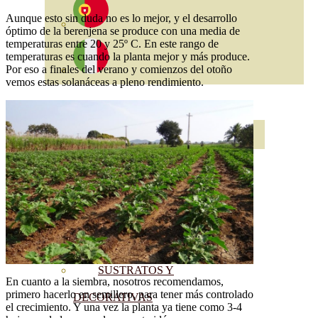
Aunque esto sin duda no es lo mejor, y el desarrollo
óptimo de la berenjena se produce con una media de
temperaturas entre 20 y 25º C. En este rango de
temperaturas es cuando la planta mejor y más produce.
Por eso a finales del verano y comienzos del otoño
vemos estas solanáceas a pleno rendimiento.
ABONOS ECO
VER TODOS
ABONOS LÍQUIDOS
ABONOS SOLIDOS
BIOESTIMULANTES
SUSTRATOS Y
En cuanto a la siembra, nosotros recomendamos,
primero hacerlo en semillero, para tener más controlado
DECORATIVAS
el crecimiento. Y una vez la planta ya tiene como 3-4