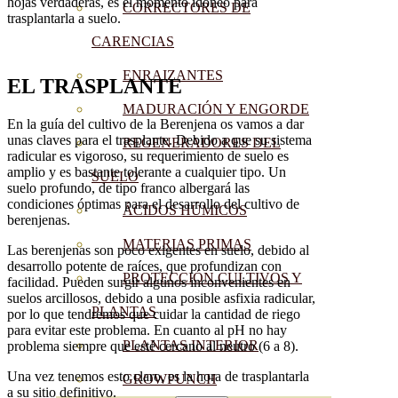
hojas verdaderas, es el momento idóneo para
CORRECTORES DE
trasplantarla a suelo.
CARENCIAS
ENRAIZANTES
EL TRASPLANTE
MADURACIÓN Y ENGORDE
En la guía del cultivo de la Berenjena os vamos a dar
unas claves para el trasplante. Debido a que su sistema
REGENERADORES DEL
radicular es vigoroso, su requerimiento de suelo es
amplio y es bastante tolerante a cualquier tipo. Un
SUELO
suelo profundo, de tipo franco albergará las
condiciones óptimas para el desarrollo del cultivo de
ÁCIDOS HÚMICOS
berenjenas.
MATERIAS PRIMAS
Las berenjenas son poco exigentes en suelo, debido al
desarrollo potente de raíces, que profundizan con
PROTECCIÓN CULTIVOS Y
facilidad. Pueden surgir algunos inconvenientes en
suelos arcillosos, debido a una posible asfixia radicular,
PLANTAS
por lo que tendremos que cuidar la cantidad de riego
para evitar este problema. En cuanto al pH no hay
PLANTAS INTERIOR
problema siempre que esté cercano al neutro (6 a 8).
Una vez tenemos esto claro, es la hora de trasplantarla
GROWPUNCH
a su sitio definitivo.