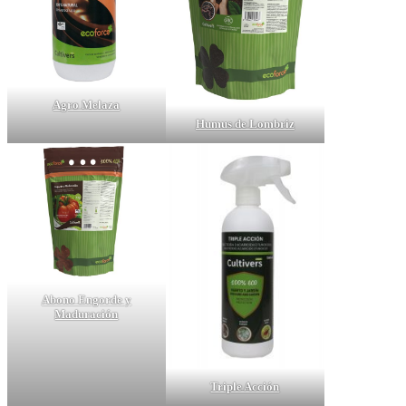
Agro Melaza
Humus de Lombriz
Abono Engorde y
Maduración
Triple Acción