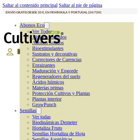
Saltar al contenido principal
Saltar al pie de página
ENVÍO GRATIS DESDE 20 €, EN PENÍNSULA Y PORTUGAL (24/72H)
Abonos Eco
Ver Todos
Abonos Líquidos
Abonos Solidos
Bioestimulantes
0
Sustratos y decorativas
Correctores de Carencias
Enraizantes
Maduración y Engorde
Regeneradores del suelo
Ácidos húmicos
Materias primas
Protección Cultivos y Plantas
Plantas interior
GrowPunch
Semillas
Ver todas
Biodinámicas Demeter
Hortaliza Fruto
Semillas Hortaliza de Hoja
Semillas Aromáticas