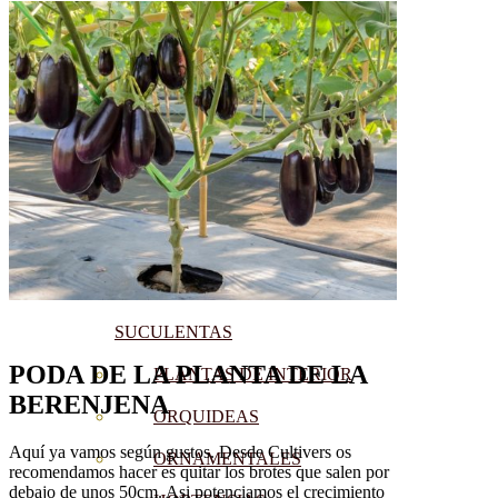
CÍTRICOS
FRUTALES
CÉSPED
BONSAI
CONÍFERAS Y SETOS
OLIVO
CACTUS, CRASAS Y
SUCULENTAS
PODA DE LA PLANTA
DE LA
PLANTAS DE INTERIOR
BERENJENA
ORQUIDEAS
Aquí ya vamos según gustos. Desde Cultivers os
ORNAMENTALES
recomendamos hacer es quitar los brotes que salen por
debajo de unos 50cm. Asi potenciamos el crecimiento