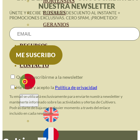
HORTENSIAS
NUESTRA NEWSLETTER
ROSALES
ÚNETE Y RECIBE TU CÓDIGO DESCUENTO AL INSTANTE +
PROMOCIONES EXCLUSIVAS. CERO SPAM, ¡PROMETIDO!
GERANIOS
VIVERO
RECURSOS
BLOGUE ECO
CONTACTO
Quiero suscribirme a la newsletter
He leido y acepto la
Política de privacidad
Tu email se utilizará exclusivamente para enviarte nuestra newsletter y
mantenerte informado sobre las actividades y ofertas de Cultivers.
Podrás darte de baja en cualquier momento a través del enlace
incluido en cada newsletter.