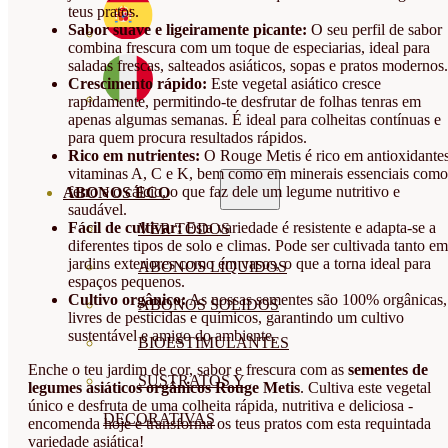
teus pratos.
Sabor suave e ligeiramente picante:
O seu perfil de sabor
combina frescura com um toque de especiarias, ideal para
saladas frescas, salteados asiáticos, sopas e pratos modernos.
Crescimento rápido:
Este vegetal asiático cresce
rapidamente, permitindo-te desfrutar de folhas tenras em
apenas algumas semanas. É ideal para colheitas contínuas e
para quem procura resultados rápidos.
Rico em nutrientes:
O Rouge Metis é rico em antioxidantes
vitaminas A, C e K, bem como em minerais essenciais como
ferro e o cálcio, o que faz dele um legume nutritivo e
ABONOS ECO
saudável.
Fácil de cultivar:
Esta variedade é resistente e adapta-se a
VER TODOS
diferentes tipos de solo e climas. Pode ser cultivada tanto em
jardins exteriores como em vasos, o que a torna ideal para
ABONOS LÍQUIDOS
espaços pequenos.
Cultivo orgânico:
As nossas sementes são 100% orgânicas,
ABONOS SOLIDOS
livres de pesticidas e químicos, garantindo um cultivo
sustentável e amigo do ambiente.
BIOESTIMULANTES
Enche o teu jardim de cor, sabor e frescura com as
sementes de
SUSTRATOS Y
legumes asiáticos orgânicos Rouge Metis
. Cultiva este vegetal
único e desfruta de uma colheita rápida, nutritiva e deliciosa -
DECORATIVAS
encomenda hoje e transforma os teus pratos com esta requintada
variedade asiática!