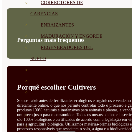
CORRECTORES DE
CARENCIAS
ENRAIZANTES
MADURACIÓN Y ENGORDE
Perguntas mais frequentes
REGENERADORES DEL
SUELO
ÁCIDOS HÚMICOS
MATERIAS PRIMAS
Porquê escolher Cultivers
PROTECCIÓN CULTIVOS Y
Somos fabricantes de fertilizantes ecológicos e orgânicos e vendemo-
PLANTAS
diretamente online, o que nos permite controlar todo o processo e ga
produtos 100% naturais e inofensivos para animais e plantas, e vendê
PLANTAS INTERIOR
um preço justo para o consumidor. Todos os nossos adubos e insectic
são 100% biológicos e certificados de acordo com a legislação em vi
para a agricultura biológica. Utilizamos matérias-primas biológicas e
GROWPUNCH
processos responsáveis que respeitam o solo, a água e a biodiversidad