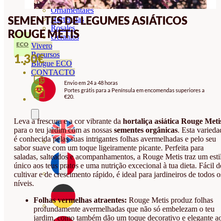
Orquideas
Ornamentales
SEMENTES DE LEGUMES ASIÁTICOS
Hortensias
Rosales
ROUGE METIS
Geranios
ECO
Vivero
Recursos
1.30
€
Blogue ECO
CONTACTO
Envio em 24 a 48 horas
Portes grátis para a Península em encomendas superiores a
€20.
Leva a frescura e a cor vibrante da
hortaliça asiática Rouge Meti
para o teu jardim com as nossas
sementes orgânicas
. Esta varieda
é conhecida pelas suas intrigantes folhas avermelhadas e pelo seu
sabor suave com um toque ligeiramente picante. Perfeita para
saladas, salteados e acompanhamentos, a Rouge Metis traz um esti
único aos teus pratos e uma nutrição excecional à tua dieta. Fácil d
cultivar e de crescimento rápido, é ideal para jardineiros de todos o
níveis.
Folhas vermelhas atraentes:
Rouge Metis produz folhas
profundamente avermelhadas que não só embelezam o teu
jardim, como também dão um toque decorativo e elegante a