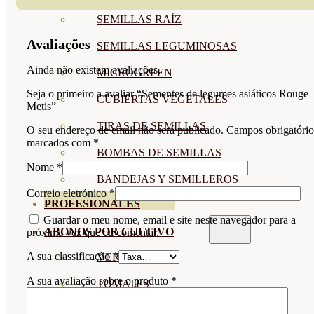
SEMILLAS RAÍZ
Avaliações
SEMILLAS LEGUMINOSAS
Ainda não existem avaliações.
MICROGREEN
Seja o primeiro a avaliar “Sementes de legumes asiáticos Rouge
CUBIERTAS VEGETALES
Metis”
TIRAS DE SEMILLAS
O seu endereço de email não será publicado.
Campos obrigatório
marcados com
*
BOMBAS DE SEMILLAS
Nome
*
BANDEJAS Y SEMILLEROS
Correio eletrónico
*
PROFESIONALES
Guardar o meu nome, email e site neste navegador para a
ABONOS POR CULTIVO
próxima vez que eu comentar.
A sua classificação
*
VER TODOS
A sua avaliação sobre o produto
*
TOMATES
HUERTO