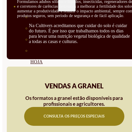
Formulamos adubos sólidos e líquidos, insecticidas, regeneradores de
SEMILLAS
e corretores de carências destinados a melhorar a fertilidade dos solo
aumentar a produtividade e reduzir o impacto ambiental, sempre co
produtos seguros, sem período de segurança e de fácil aplicação.
VER TODAS
Na Cultivers acreditamos que cuidar do solo é cuidar
BIODINÁMICAS DEMETER
do futuro. É por isso que trabalhamos todos os dias
para levar uma nutrição vegetal biológica de qualidade
HORTALIZA FRUTO
a todas as casas e culturas.
SEMILLAS HORTALIZA DE
HOJA
SEMILLAS AROMÁTICAS
SEMILLAS FLORES
VENDAS A GRANEL
SEMILLAS FLORES
Os formatos a granel estão disponíveis para
profissionais e agricultores.
COMESTIBLES
CONSULTA OS PREÇOS ESPECIAIS
SEMILLAS TRADICIONALES
SEMILLAS BRASICAS