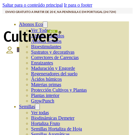
Saltar para o conteúdo principal
Ir para o footer
ENVIO GRATUITO A PARTIR DE 20 €, NA PENÍNSULA E EM PORTUGAL (24/72H)
Abonos Eco
Ver Todos
Abonos Líquidos
Abonos Solidos
Bioestimulantes
0
Sustratos y decorativas
Correctores de Carencias
Enraizantes
Maduración y Engorde
Regeneradores del suelo
Ácidos húmicos
Materias primas
Protección Cultivos y Plantas
Plantas interior
GrowPunch
Semillas
Ver todas
Biodinámicas Demeter
Hortaliza Fruto
Semillas Hortaliza de Hoja
Semillas Aromáticas