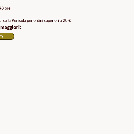
/48 ore
rso la Penisola per ordini superiori a 20 €
 maggiori:
LO