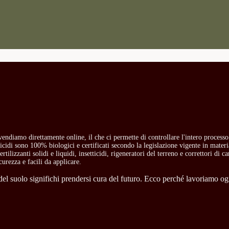
i vendiamo direttamente online, il che ci permette di controllare l'intero process
etticidi sono 100% biologici e certificati secondo la legislazione vigente in mate
rtilizzanti solidi e liquidi, insetticidi, rigeneratori del terreno e correttori di 
curezza e facili da applicare.
l suolo significhi prendersi cura del futuro. Ecco perché lavoriamo ogni