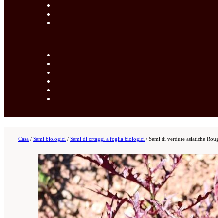
Casa
/
Semi biologici
/
Semi di ortaggi a foglia biologici
/
Semi di verdure asiatiche Rou