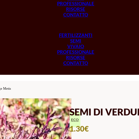
PROFESSIONALE
RISORSE
CONTATTO
FERTILIZZANTI
SEMI
VIVAIO
PROFESSIONALE
RISORSE
CONTATTO
ge Metis
SEMI DI VERDU
ECO
1.30
€