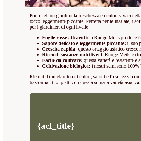
Porta nel tuo giardino la freschezza e i colori vivaci del
tocco leggermente piccante. Perfetta per le insalate, i soff
per i giardinieri di ogni livello.
Foglie rosse attraenti:
la Rouge Metis produce fog
Sapore delicato e leggermente piccante:
il suo p
Crescita rapida:
questo ortaggio asiatico cresce r
Ricco di sostanze nutritive:
Il Rouge Metis è ricc
Facile da coltivare:
questa varietà è resistente e si
Coltivazione biologica:
i nostri semi sono 100% b
Riempi il tuo giardino di colori, sapori e freschezza con
trasforma i tuoi piatti con questa squisita varietà asiatica!
{acf_title}