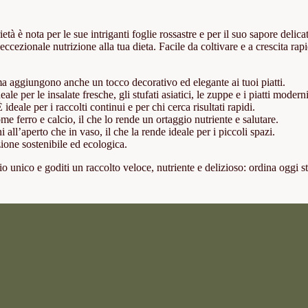
ietà è nota per le sue intriganti foglie rossastre e per il suo sapore delic
eccezionale nutrizione alla tua dieta. Facile da coltivare e a crescita rapi
ma aggiungono anche un tocco decorativo ed elegante ai tuoi piatti.
e per le insalate fresche, gli stufati asiatici, le zuppe e i piatti moderni
eale per i raccolti continui e per chi cerca risultati rapidi.
me ferro e calcio, il che lo rende un ortaggio nutriente e salutare.
ni all’aperto che in vaso, il che la rende ideale per i piccoli spazi.
ione sostenibile ed ecologica.
io unico e goditi un raccolto veloce, nutriente e delizioso: ordina oggi s