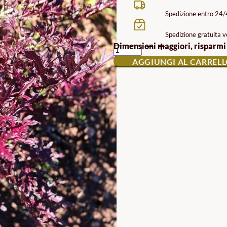
Spedizione entro 24
Spedizione gratuita ve
SEMI
Dimensioni maggiori, risparmi
DI
AGGIUNGI AL CARREL
VERDURE
ASIATICHE
ROUGE
METIS
QUANTITÀ