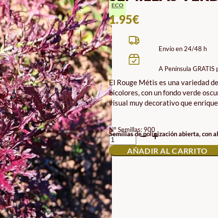
ECO
1.95
€
Envío en 24/48 h
A Península GRATIS 
El Rouge Métis es una variedad de 
bicolores, con un fondo verde oscu
visual muy decorativo que enrique
Nº Semillas: 900
SEMILLAS
Semillas de polinización abierta, con a
VERDURA
AÑADIR AL CARRITO
ASIÁTICA
ROUGE
METIS
ECO
CANTIDAD