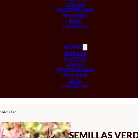
VIVERO
PROFESIONALES
RECURSOS
BLOG
CONTACTO
ABONOS
SEMILLAS
CULTIVOS
VIVERO
PROFESIONALES
RECURSOS
BLOG
CONTACTO
ge Metis Eco
SEMILLAS VER