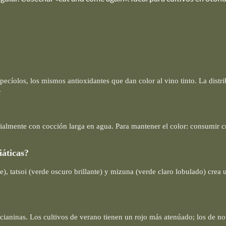
pecíolos, los mismos antioxidantes que dan color al vino tinto. La distr
.
cialmente con cocción larga en agua. Para mantener el color: consumir
iáticas?
, tatsoi (verde oscuro brillante) y mizuna (verde claro lobulado) crea u
tocianinas. Los cultivos de verano tienen un rojo más atenúado; los de n