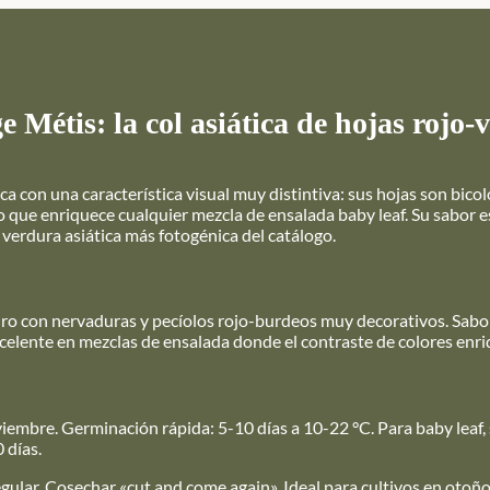
e Métis: la col asiática de hojas rojo
ica con una característica visual muy distintiva: sus hojas son bi
o que enriquece cualquier mezcla de ensalada baby leaf. Su sabor
la verdura asiática más fotogénica del catálogo.
uro con nervaduras y pecíolos rojo-burdeos muy decorativos. Sab
 Excelente en mezclas de ensalada donde el contraste de colores en
viembre. Germinación rápida: 5-10 días a 10-22 °C. Para baby leaf,
 días.
egular. Cosechar «cut and come again». Ideal para cultivos en otoño-i