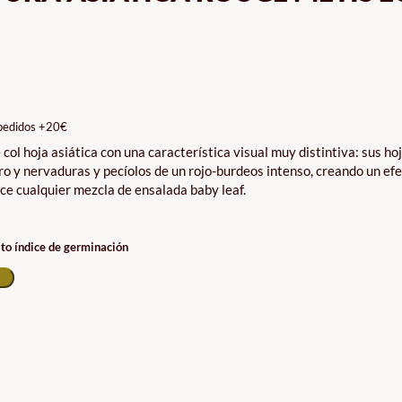
pedidos +20€
col hoja asiática con una característica visual muy distintiva: sus ho
ro y nervaduras y pecíolos de un rojo-burdeos intenso, creando un ef
ce cualquier mezcla de ensalada baby leaf.
lto índice de germinación