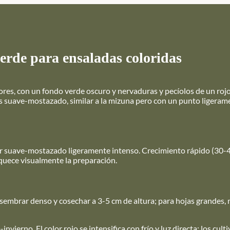
-verde para ensaladas coloridas
colores, con un fondo verde oscuro y nervaduras y pecíolos de un ro
 es suave-mostazado, similar a la mizuna pero con un punto ligera
or suave-mostazado ligeramente intenso. Crecimiento rápido (30-4
riquece visualmente la preparación.
 sembrar denso y cosechar a 3-5 cm de altura; para hojas grandes,
nvierno. El color rojo se intensifica con frío y luz directa: los cul