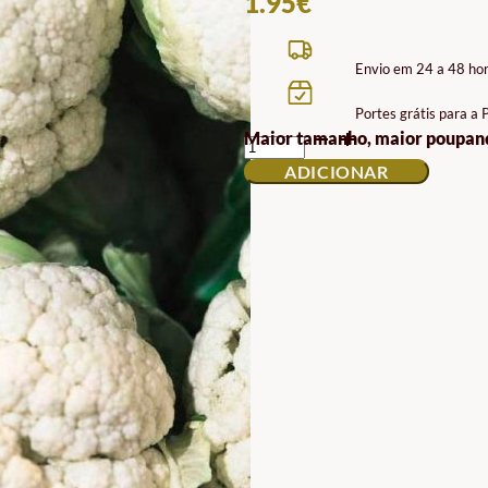
1.95
€
Envio em 24 a 48 ho
Portes grátis para a
QUANTIDADE
Maior tamanho, maior poupan
DE
ADICIONAR
SEMENTES
DE
COUVE-
FLOR
SNOWBALL