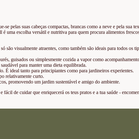
gue-se pelas suas cabeças compactas, brancas como a neve e pela sua tex
l é uma escolha versátil e nutritiva para quem procura alimentos fresco
só são visualmente atraentes, como também são ideais para todos os ti
s, purés, guisados ou simplesmente cozida a vapor como acompanhamento
 saudável para manter uma dieta equilibrada.
o. É ideal tanto para principiantes como para jardineiros experientes.
o relativamente curto.
icos, promovendo um jardim sustentável e amigo do ambiente.
o e fácil de cuidar que enriquecerá os teus pratos e a tua saúde - encome