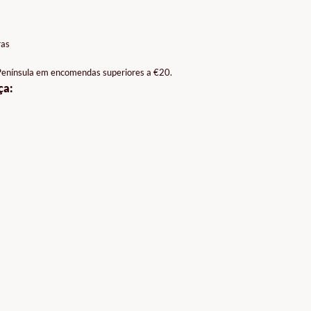
ras
 Península em encomendas superiores a €20.
ça: