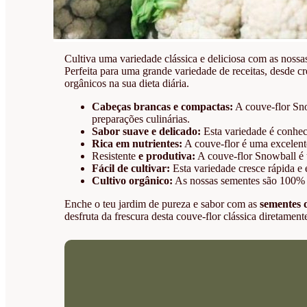
Cultiva uma variedade clássica e deliciosa com as noss
Perfeita para uma grande variedade de receitas, desde c
orgânicos na sua dieta diária.
Cabeças brancas e compactas:
A couve-flor Sno
preparações culinárias.
Sabor suave e delicado:
Esta variedade é conhec
Rica em nutrientes:
A couve-flor é uma excelente
Resistente
e produtiva:
A couve-flor Snowball é um
Fácil de cultivar:
Esta variedade cresce rápida e
Cultivo orgânico:
As nossas sementes são 100% o
Enche o teu jardim de pureza e sabor com as
sementes 
desfruta da frescura desta couve-flor clássica diretament