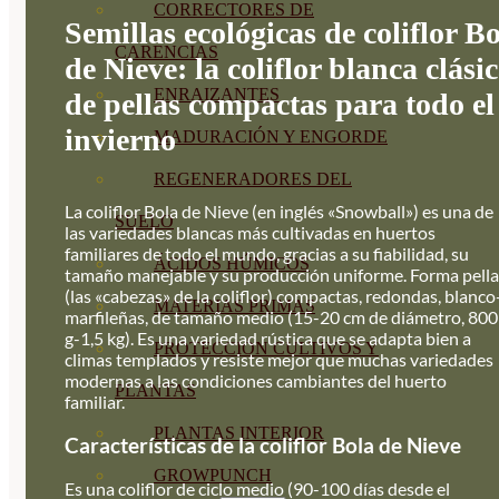
CORRECTORES DE
Semillas ecológicas de coliflor B
CARENCIAS
de Nieve: la coliflor blanca clási
ENRAIZANTES
de pellas compactas para todo el
invierno
MADURACIÓN Y ENGORDE
REGENERADORES DEL
La coliflor Bola de Nieve (en inglés «Snowball») es una de
SUELO
las variedades blancas más cultivadas en huertos
familiares de todo el mundo, gracias a su fiabilidad, su
ÁCIDOS HÚMICOS
tamaño manejable y su producción uniforme. Forma pella
(las «cabezas» de la coliflor) compactas, redondas, blanco
MATERIAS PRIMAS
marfileñas, de tamaño medio (15-20 cm de diámetro, 800
g-1,5 kg). Es una variedad rústica que se adapta bien a
PROTECCIÓN CULTIVOS Y
climas templados y resiste mejor que muchas variedades
modernas a las condiciones cambiantes del huerto
PLANTAS
familiar.
PLANTAS INTERIOR
Características de la coliflor Bola de Nieve
GROWPUNCH
Es una coliflor de ciclo medio (90-100 días desde el