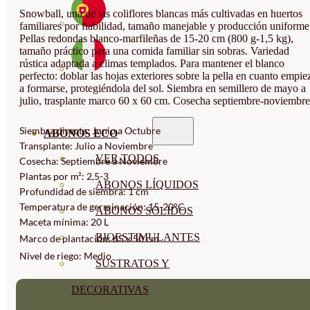
Snowball, una de las coliflores blancas más cultivadas en huertos
familiares por fiabilidad, tamaño manejable y producción uniforme
Pellas redondas blanco-marfileñas de 15-20 cm (800 g-1,5 kg),
tamaño práctico para una comida familiar sin sobras. Variedad
rústica adaptada a climas templados. Para mantener el blanco
perfecto: doblar las hojas exteriores sobre la pella en cuanto empie
a formarse, protegiéndola del sol. Siembra en semillero de mayo a
julio, trasplante marco 60 x 60 cm. Cosecha septiembre-noviembre
Siembra directa: Junio a Octubre
ABONOS ECO
Transplante: Julio a Noviembre
VER TODOS
Cosecha: Septiembre a Noviembre
Plantas por m²: 2,5-3
ABONOS LÍQUIDOS
Profundidad de siembra: 1 cm
Temperatura de germinación: 15-20°C
ABONOS SOLIDOS
Maceta mínima: 20 L
BIOESTIMULANTES
Marco de plantación: 65 x 50 cm
Nivel de riego: Medio
SUSTRATOS Y
DECORATIVAS