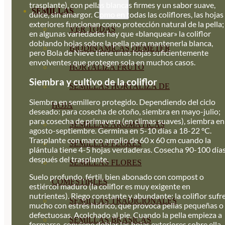
trasplante), con pellas blancas firmes y un sabor suave,
SEMILLAS
dulce, sin amargor. Como en todas las coliflores, las hojas
exteriores funcionan como protección natural de la pella;
VER TODAS
en algunas variedades hay que «blanquear» la coliflor
doblando hojas sobre la pella para mantenerla blanca,
BIODINÁMICAS DEMETER
pero Bola de Nieve tiene unas hojas suficientemente
envolventes que protegen sola en muchos casos.
HORTALIZA FRUTO
Siembra y cultivo de la coliflor
SEMILLAS HORTALIZA DE
Siembra en semillero protegido. Dependiendo del ciclo
HOJA
deseado: para cosecha de otoño, siembra en mayo-julio;
para cosecha de primavera (en climas suaves), siembra en
SEMILLAS AROMÁTICAS
agosto-septiembre. Germina en 5-10 días a 18-22 °C.
Trasplante con marco amplio de 60 x 60 cm cuando la
SEMILLAS FLORES
plántula tiene 4-5 hojas verdaderas. Cosecha 90-100 día
después del trasplante.
SEMILLAS FLORES
Suelo profundo, fértil, bien abonado con compost o
COMESTIBLES
estiércol maduro (la coliflor es muy exigente en
nutrientes). Riego constante y abundante: la coliflor sufr
SEMILLAS TRADICIONALES
mucho con estrés hídrico, que provoca pellas pequeñas o
defectuosas. Acolchado al pie. Cuando la pella empieza a
SEMILLAS BRASICAS
formarse, conviene doblar las hojas exteriores sobre ella