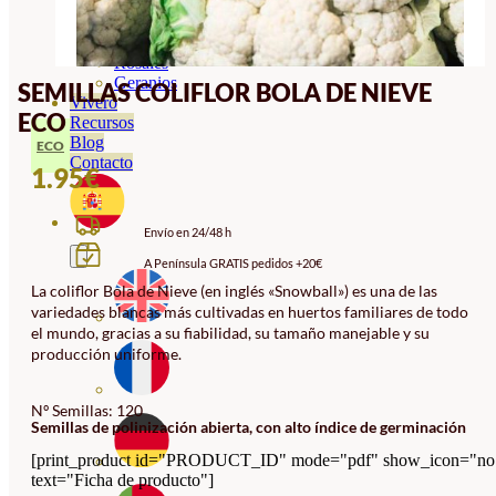
Orquideas
Ornamentales
Hortensias
Rosales
Geranios
SEMILLAS COLIFLOR BOLA DE NIEVE
Vivero
ECO
Recursos
Blog
ECO
Contacto
1.95
€
Envío en 24/48 h
A Península GRATIS pedidos +20€
La coliflor Bola de Nieve (en inglés «Snowball») es una de las
variedades blancas más cultivadas en huertos familiares de todo
el mundo, gracias a su fiabilidad, su tamaño manejable y su
producción uniforme.
Nº Semillas: 120
Semillas de polinización abierta, con alto índice de germinación
[print_product id="PRODUCT_ID" mode="pdf" show_icon="no
text="Ficha de producto"]