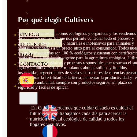
HORTENSIAS
ROSALES
Por qué elegir Cultivers
GERANIOS
Somos fabricantes de abonos ecológicos y orgánicos y los vendemos
VIVERO
directamente online, lo que nos permite controlar todo el proceso y
garantizar productos 100 % naturales e inofensivos para animales y
RECURSOS
plantas, y venderlos a un precio justo para el consumidor. Todos nue
abonos e insecticidas son 100 % ecológicos y cuentan con certificaci
BLOG
conforme a la legislación vigente para la agricultura ecológica. Util
materias primas orgánicas y procesos responsables que respetan el sue
CONTACTO
agua y la biodiversidad. Formulamos abonos sólidos y líquidos,
insecticidas, regeneradores de suelo y correctores de carencias pensa
para mejorar la fertilidad de la tierra, aumentar la productividad y r
el impacto ambiental, siempre con productos seguros, sin plazo de
seguridad y fáciles de aplicar.
En Cultivers creemos que cuidar el suelo es cuidar el
futuro. Por eso trabajamos cada día para acercar la
nutrición vegetal ecológica de calidad a todos los
hogares y cultivos.