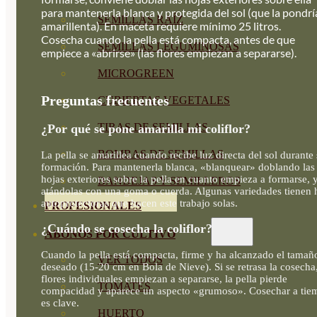
para mantenerla blanca y protegida del sol (que la pondrí
SEMILLAS RAÍZ
amarillenta). En maceta requiere mínimo 25 litros.
Cosecha cuando la pella está compacta, antes de que
SEMILLAS LEGUMINOSAS
empiece a «abrirse» (las flores empiezan a separarse).
MICROGREEN
Preguntas frecuentes
CUBIERTAS VEGETALES
TIRAS DE SEMILLAS
¿Por qué se pone amarilla mi coliflor?
BOMBAS DE SEMILLAS
La pella se amarillea cuando recibe luz directa del sol durante
formación. Para mantenerla blanca, «blanquear» doblando las
hojas exteriores sobre la pella en cuanto empieza a formarse, 
BANDEJAS Y SEMILLEROS
atándolas con una goma o cuerda. Algunas variedades tienen 
autoprotectoras que hacen este trabajo solas.
PROFESIONALES
¿Cuándo se cosecha la coliflor?
ABONOS POR CULTIVO
Cuando la pella está compacta, firme y ha alcanzado el tamañ
VER TODOS
deseado (15-20 cm en Bola de Nieve). Si se retrasa la cosecha,
flores individuales empiezan a separarse, la pella pierde
TOMATES
compacidad y aparece un aspecto «grumoso». Cosechar a tie
es clave.
HUERTO