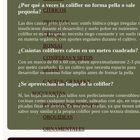
¿Por qué a veces la coliflor no forma pella o sale
CÍTRICOS
pequeña?
FRUTALES
Las dos causas principales son: estrés hídrico (riego irregular 
insuficiente durante el desarrollo) y suelo pobre en nutrientes.
coliflor es muy exigente: necesita riego constante y un suelo r
CÉSPED
en materia orgánica, con aportes regulares durante el cultivo.
BONSAI
¿Cuántas coliflores caben en un metro cuadrado?
CONÍFERAS Y SETOS
Con un marco de 60 x 60 cm, caben aproximadamente 2-3 pla
por metro cuadrado. Es un cultivo que necesita espacio para
OLIVO
desarrollar su sistema foliar amplio antes de formar la pella.
CACTUS, CRASAS Y
¿Se aprovechan las hojas de la coliflor?
SUCULENTAS
Sí, las hojas tiernas y los tallos son perfectamente comestibles:
cocinan como cualquier hoja verde, salteadas con ajo, en sopa
PLANTAS DE INTERIOR
picadas finas en arroces. Es una pena tirarlas, ya que tienen u
sabor muy similar a la propia coliflor pero con textura distinta.
ORQUIDEAS
ORNAMENTALES