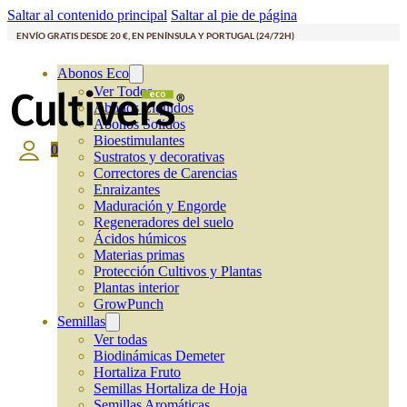
Saltar al contenido principal
Saltar al pie de página
ENVÍO GRATIS DESDE 20 €, EN PENÍNSULA Y PORTUGAL (24/72H)
Abonos Eco
Ver Todos
Abonos Líquidos
Abonos Solidos
Bioestimulantes
0
Sustratos y decorativas
Correctores de Carencias
Enraizantes
Maduración y Engorde
Regeneradores del suelo
Ácidos húmicos
Materias primas
Protección Cultivos y Plantas
Plantas interior
GrowPunch
Semillas
Ver todas
Biodinámicas Demeter
Hortaliza Fruto
Semillas Hortaliza de Hoja
Semillas Aromáticas