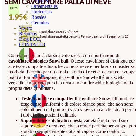
SEMI CAVOLFIORE PALLA DI NEVE
Orquideas
Ornamentales
ECO
Hortensias
1.95
€
Rosales
Geranios
Vivero
Spedizione entro 24/48 ore
Recursos
Spedizione gratuita verso la Penisola per ordini superiori a 20
Blog ECO
€
CONTATTO
Coltiva una varietà classica e deliziosa con i nostri
semi
di
cavolfiore biologico Snowball
. Questo cavolfiore si distingue per 
sue teste compatte e bianche come la neve e per la sua consistenza
morbida. Perfetto per un’ampia varietà di ricette, da creme e zuppe
piatti al forno o al vapore, il cavolfiore Snowball è una scelta
versatile e nutriente per chi cerca alimenti freschi e biologici nella
propria dieta quotidiana.
Teste bianche e compatte:
Il cavolfiore Snowball produce
teste dense, uniformi e di colore bianco puro, che non sono
solo attraenti dal punto di vista visivo, ma anche ideali per tu
i tipi di preparazioni culinarie.
Sapore dolce e delicato:
questa varietà è nota per il suo
sapore dolce e cremoso, che la rende perfetta per zuppe, pur
stufati o semplicemente cotta al vapore come contorno.