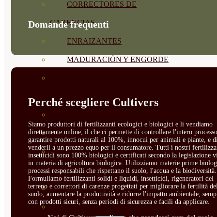
CORRECTORES DE
CARENCIAS
Domande frequenti
ENRAIZANTES
MADURACIÓN Y ENGORDE
REGENERADORES DEL
SUELO
Perché scegliere Cultivers
ÁCIDOS HÚMICOS
Siamo produttori di fertilizzanti ecologici e biologici e li vendiamo
direttamente online, il che ci permette di controllare l'intero processo
MATERIAS PRIMAS
garantire prodotti naturali al 100%, innocui per animali e piante, e d
venderli a un prezzo equo per il consumatore. Tutti i nostri fertilizza
PROTECCIÓN CULTIVOS Y
insetticidi sono 100% biologici e certificati secondo la legislazione v
in materia di agricoltura biologica. Utilizziamo materie prime biolog
PLANTAS
processi responsabili che rispettano il suolo, l'acqua e la biodiversità.
Formuliamo fertilizzanti solidi e liquidi, insetticidi, rigeneratori del
terreno e correttori di carenze progettati per migliorare la fertilità de
PLANTAS INTERIOR
suolo, aumentare la produttività e ridurre l'impatto ambientale, semp
con prodotti sicuri, senza periodi di sicurezza e facili da applicare.
GROWPUNCH