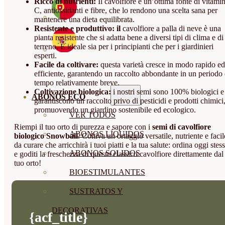
Ricco di nutrienti:
Il cavolfiore è un’ottima fonte di vitami
C, antiossidanti e fibre, che lo rendono una scelta sana per
mantenere una dieta equilibrata.
Resistente e produttivo: il
cavolfiore a palla di neve è una
pianta resistente che si adatta bene a diversi tipi di clima e di
terreno. È ideale sia per i principianti che per i giardinieri
esperti.
Facile da coltivare:
questa varietà cresce in modo rapido ed
efficiente, garantendo un raccolto abbondante in un periodo 
tempo relativamente breve.
Coltivazione biologica:
i nostri semi sono 100% biologici e
ABONOS ECO
garantiscono un raccolto privo di pesticidi e prodotti chimici
promuovendo un giardino sostenibile ed ecologico.
VER TODOS
Riempi il tuo orto di purezza e sapore con i
semi di cavolfiore
ABONOS LÍQUIDOS
biologico Snowball
. Coltiva un ortaggio versatile, nutriente e facil
da curare che arricchirà i tuoi piatti e la tua salute: ordina oggi stes
ABONOS SOLIDOS
e goditi la freschezza di questo classico cavolfiore direttamente dal
tuo orto!
BIOESTIMULANTES
SUSTRATOS Y
DECORATIVAS
{acf_title}