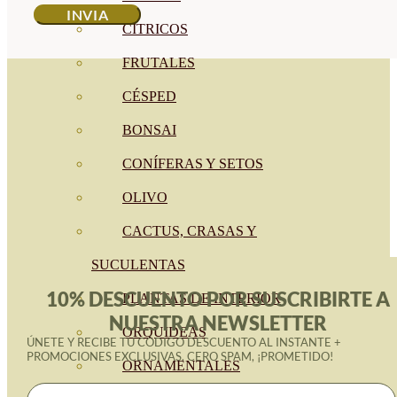
CÍTRICOS
FRUTALES
CÉSPED
BONSAI
CONÍFERAS Y SETOS
OLIVO
CACTUS, CRASAS Y
SUCULENTAS
10% DESCUENTO POR SUSCRIBIRTE A
PLANTAS DE INTERIOR
NUESTRA NEWSLETTER
ORQUIDEAS
ÚNETE Y RECIBE TU CÓDIGO DESCUENTO AL INSTANTE +
PROMOCIONES EXCLUSIVAS. CERO SPAM, ¡PROMETIDO!
ORNAMENTALES