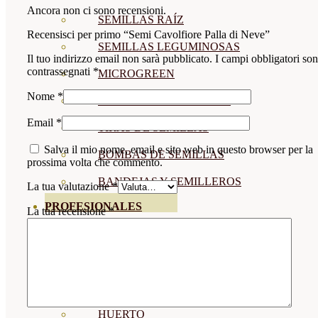
Ancora non ci sono recensioni.
SEMILLAS RAÍZ
Recensisci per primo “Semi Cavolfiore Palla di Neve”
SEMILLAS LEGUMINOSAS
Il tuo indirizzo email non sarà pubblicato.
I campi obbligatori so
contrassegnati
*
MICROGREEN
Nome
*
CUBIERTAS VEGETALES
Email
*
TIRAS DE SEMILLAS
Salva il mio nome, email e sito web in questo browser per la
BOMBAS DE SEMILLAS
prossima volta che commento.
BANDEJAS Y SEMILLEROS
La tua valutazione
*
PROFESIONALES
La tua recensione
*
ABONOS POR CULTIVO
VER TODOS
TOMATES
HUERTO