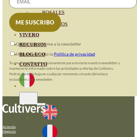
HORTENSIAS
ROSALES
GERANIOS
VIVERO
Quiero suscribirme a la newsletter
RECURSOS
He leido y acepto la
Política de privacidad
BLOG ECO
Tu email se utilizará exclusivamente para enviarte nuestra newsletter y
CONTATTO
mantenerte informado sobre las actividades y ofertas de Cultivers.
Podrás darte de baja en cualquier momento a través del enlace
incluido en cada newsletter.
Azienda
Negozio