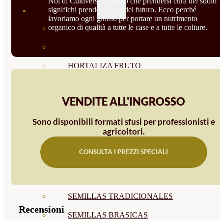
Noi di Cultivers crediamo che prendersi cura del suolo
significhi prendersi cura del futuro. Ecco perché
SEMILLAS
lavoriamo ogni giorno per portare un nutrimento
organico di qualità a tutte le case e a tutte le colture.
VER TODAS
BIODINÁMICAS DEMETER
HORTALIZA FRUTO
SEMILLAS HORTALIZA DE
VENDITE ALL'INGROSSO
HOJA
Sono disponibili formati sfusi per professionisti e
SEMILLAS AROMÁTICAS
agricoltori.
SEMILLAS FLORES
CONSULTA I PREZZI SPECIALI
SEMILLAS FLORES
COMESTIBLES
SEMILLAS TRADICIONALES
Recensioni
SEMILLAS BRASICAS