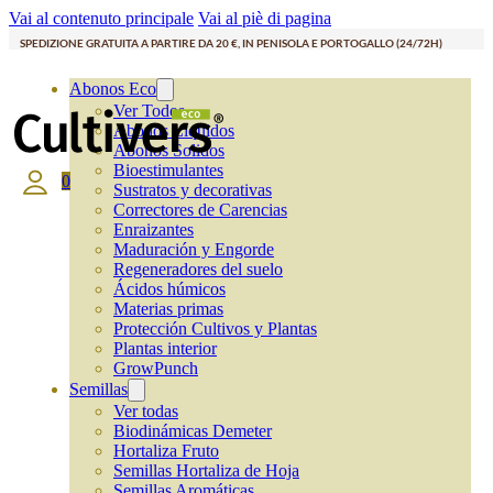
Vai al contenuto principale
Vai al piè di pagina
SPEDIZIONE GRATUITA A PARTIRE DA 20 €, IN PENISOLA E PORTOGALLO (24/72H)
Abonos Eco
Ver Todos
Abonos Líquidos
Abonos Solidos
Bioestimulantes
0
Sustratos y decorativas
Correctores de Carencias
Enraizantes
Maduración y Engorde
Regeneradores del suelo
Ácidos húmicos
Materias primas
Protección Cultivos y Plantas
Plantas interior
GrowPunch
Semillas
Ver todas
Biodinámicas Demeter
Hortaliza Fruto
Semillas Hortaliza de Hoja
Semillas Aromáticas