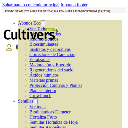
Saltar para o conteúdo principal
Ir para o footer
ENVIO GRATUITO A PARTIR DE 20 €, NA PENÍNSULA E EM PORTUGAL (24/72H)
Abonos Eco
Ver Todos
Abonos Líquidos
Abonos Solidos
Bioestimulantes
0
Sustratos y decorativas
Correctores de Carencias
Enraizantes
Maduración y Engorde
Regeneradores del suelo
Ácidos húmicos
Materias primas
Protección Cultivos y Plantas
Plantas interior
GrowPunch
Semillas
Ver todas
Biodinámicas Demeter
Hortaliza Fruto
Semillas Hortaliza de Hoja
Semillas Aromáticas