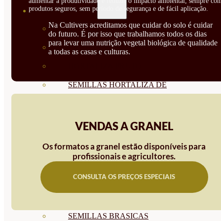
aumentar a produtividade e reduzir o impacto ambiental, sempre co
produtos seguros, sem período de segurança e de fácil aplicação.
SEMILLAS
Na Cultivers acreditamos que cuidar do solo é cuidar
VER TODAS
do futuro. É por isso que trabalhamos todos os dias
para levar uma nutrição vegetal biológica de qualidade
BIODINÁMICAS DEMETER
a todas as casas e culturas.
HORTALIZA FRUTO
SEMILLAS HORTALIZA DE
HOJA
SEMILLAS AROMÁTICAS
VENDAS A GRANEL
SEMILLAS FLORES
Os formatos a granel estão disponíveis para
profissionais e agricultores.
SEMILLAS FLORES
CONSULTA OS PREÇOS ESPECIAIS
COMESTIBLES
SEMILLAS TRADICIONALES
SEMILLAS BRASICAS