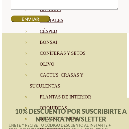
CÍTRICOS
FRUTALES
CÉSPED
BONSAI
CONÍFERAS Y SETOS
OLIVO
CACTUS, CRASAS Y
SUCULENTAS
PLANTAS DE INTERIOR
ORQUIDEAS
10% DESCUENTO POR SUSCRIBIRTE A
NUESTRA NEWSLETTER
ORNAMENTALES
ÚNETE Y RECIBE TU CÓDIGO DESCUENTO AL INSTANTE +