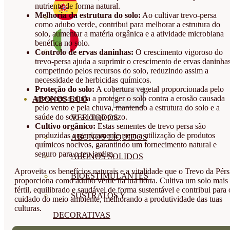
nutriente de forma natural.
Melhoria da estrutura do solo:
Ao cultivar trevo-persa
como adubo verde, contribui para melhorar a estrutura do
solo, aumentar a matéria orgânica e a atividade microbiana
benéfica no solo.
Controlo de ervas daninhas:
O crescimento vigoroso do
trevo-persa ajuda a suprimir o crescimento de ervas daninhas
competindo pelos recursos do solo, reduzindo assim a
necessidade de herbicidas químicos.
Proteção do solo:
A cobertura vegetal proporcionada pelo
trevo-persa ajuda a proteger o solo contra a erosão causada
ABONOS ECO
pelo vento e pela chuva, mantendo a estrutura do solo e a
saúde do solo a longo prazo.
VER TODOS
Cultivo orgânico:
Estas sementes de trevo persa são
produzidas organicamente, sem a utilização de produtos
ABONOS LÍQUIDOS
químicos nocivos, garantindo um fornecimento natural e
seguro para o teu jardim.
ABONOS SOLIDOS
Aproveita os benefícios naturais e a vitalidade que o Trevo da Pérs
BIOESTIMULANTES
proporciona como adubo verde na tua horta. Cultiva um solo mais
fértil, equilibrado e saudável de forma sustentável e contribui para 
SUSTRATOS Y
cuidado do meio ambiente, melhorando a produtividade das tuas
culturas.
DECORATIVAS