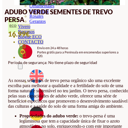
Orquideas
Ornamentales
ADUBO VERDE SEMENTES DE TREVO
Hortensias
Rosales
PERSA
Geranios
ECO
Vivero
Recursos
16.99
€
Blogue ECO
CONTACTO
Envio em 24 a 48 horas
Portes grátis para a Península em encomendas superiores a
€20.
Período de segurança: No tiene plazo de seguridad
As nossas sementes de trevo persa orgânico são uma excelente
escolha para melhorar a qualidade e a fertilidade do solo de uma
forma natural e sustentável no teu jardim. O trevo persa, conhecid
pelas suas capacidades de adubo verde, oferece uma série de
benefícios específicos que promovem o desenvolvimento saudável
das culturas e a saúde do solo de uma forma amiga do ambiente.
Propriedades do adubo verde:
o trevo-persa é uma
leguminosa que tem a capacidade única de fixar o azoto
atmosférico no solo, enriquecendo-o com este importante