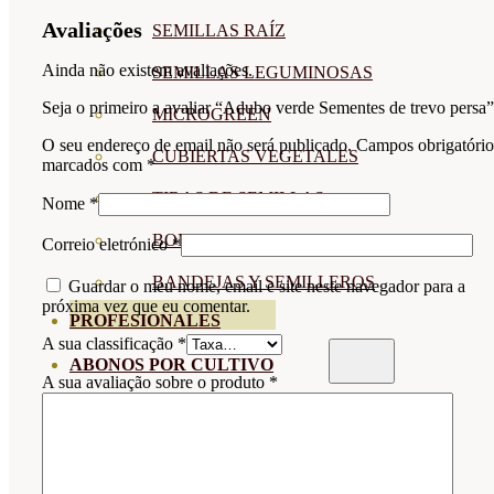
Avaliações
SEMILLAS RAÍZ
Ainda não existem avaliações.
SEMILLAS LEGUMINOSAS
Seja o primeiro a avaliar “Adubo verde Sementes de trevo persa”
MICROGREEN
O seu endereço de email não será publicado.
Campos obrigatório
CUBIERTAS VEGETALES
marcados com
*
TIRAS DE SEMILLAS
Nome
*
BOMBAS DE SEMILLAS
Correio eletrónico
*
BANDEJAS Y SEMILLEROS
Guardar o meu nome, email e site neste navegador para a
próxima vez que eu comentar.
PROFESIONALES
A sua classificação
*
ABONOS POR CULTIVO
A sua avaliação sobre o produto
*
VER TODOS
TOMATES
HUERTO