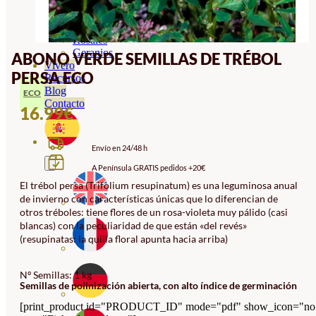
Orquideas
Ornamentales
Hortensias
Rosales
Geranios
ABONO VERDE SEMILLAS DE TRÉBOL
Vivero
PERSA ECO
Recursos
Blog
ECO
Contacto
16.99
€
Envío en 24/48 h
A Península GRATIS pedidos +20€
El trébol persa (Trifolium resupinatum) es una leguminosa anual
de invierno con características únicas que lo diferencian de
otros tréboles: tiene flores de un rosa-violeta muy pálido (casi
blancas) con la peculiaridad de que están «del revés»
(resupinatas: la quilla floral apunta hacia arriba)
Nº Semillas: 1 kg
Semillas de polinización abierta, con alto índice de germinación
[print_product id="PRODUCT_ID" mode="pdf" show_icon="no