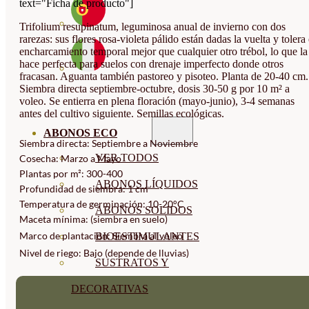
text="Ficha de producto"]
Trifolium resupinatum, leguminosa anual de invierno con dos
rarezas: sus flores rosa-violeta pálido están dadas la vuelta y tolera 
encharcamiento temporal mejor que cualquier otro trébol, lo que la
hace perfecta para suelos con drenaje imperfecto donde otros
fracasan. Aguanta también pastoreo y pisoteo. Planta de 20-40 cm.
Siembra directa septiembre-octubre, dosis 30-50 g por 10 m² a
voleo. Se entierra en plena floración (mayo-junio), 3-4 semanas
antes del cultivo siguiente. Semillas ecológicas.
ABONOS ECO
Siembra directa: Septiembre a Noviembre
VER TODOS
Cosecha: Marzo a Mayo
Plantas por m²: 300-400
ABONOS LÍQUIDOS
Profundidad de siembra: 1 cm
Temperatura de germinación: 10-20°C
ABONOS SOLIDOS
Maceta mínima: (siembra en suelo)
Marco de plantación: Siembra al voleo
BIOESTIMULANTES
Nivel de riego: Bajo (depende de lluvias)
SUSTRATOS Y
DECORATIVAS