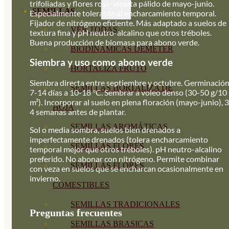
trifoliadas y flores rosa-violeta pálido de mayo-junio.
SEMILLAS
Especialmente tolerante al encharcamiento temporal.
Fijador de nitrógeno eficiente. Más adaptado a suelos de
VER TODAS
textura fina y pH neutro-alcalino que otros tréboles.
Buena producción de biomasa para abono verde.
BIODINÁMICAS DEMETER
Siembra y uso como abono verde
HORTALIZA FRUTO
Siembra directa entre septiembre y octubre. Germinación
SEMILLAS HORTALIZA DE
7-14 días a 10-18 °C. Sembrar a voleo denso (30-50 g/10
m²). Incorporar al suelo en plena floración (mayo-junio), 3
HOJA
4 semanas antes de plantar.
SEMILLAS AROMÁTICAS
Sol o media sombra, suelos bien drenados a
imperfectamente drenados (tolera encharcamiento
SEMILLAS FLORES
temporal mejor que otros tréboles). pH neutro-alcalino
preferido. No abonar con nitrógeno. Permite combinar
SEMILLAS FLORES
con veza en suelos que se encharcan ocasionalmente en
invierno.
COMESTIBLES
SEMILLAS TRADICIONALES
Preguntas frecuentes
SEMILLAS BRASICAS