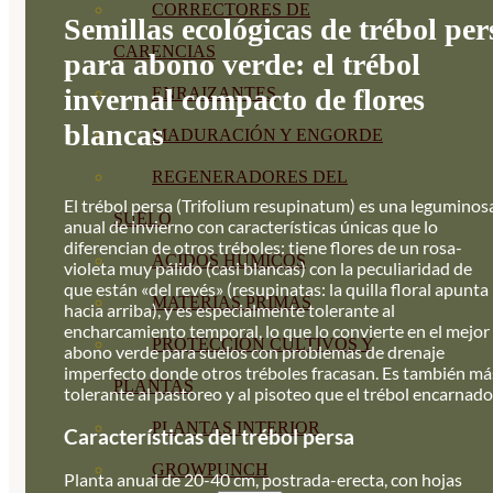
CORRECTORES DE
Semillas ecológicas de trébol per
CARENCIAS
para abono verde: el trébol
invernal compacto de flores
ENRAIZANTES
blancas
MADURACIÓN Y ENGORDE
REGENERADORES DEL
El trébol persa (Trifolium resupinatum) es una leguminos
SUELO
anual de invierno con características únicas que lo
diferencian de otros tréboles: tiene flores de un rosa-
ÁCIDOS HÚMICOS
violeta muy pálido (casi blancas) con la peculiaridad de
que están «del revés» (resupinatas: la quilla floral apunta
MATERIAS PRIMAS
hacia arriba), y es especialmente tolerante al
encharcamiento temporal, lo que lo convierte en el mejor
PROTECCIÓN CULTIVOS Y
abono verde para suelos con problemas de drenaje
imperfecto donde otros tréboles fracasan. Es también má
PLANTAS
tolerante al pastoreo y al pisoteo que el trébol encarnado
PLANTAS INTERIOR
Características del trébol persa
GROWPUNCH
Planta anual de 20-40 cm, postrada-erecta, con hojas