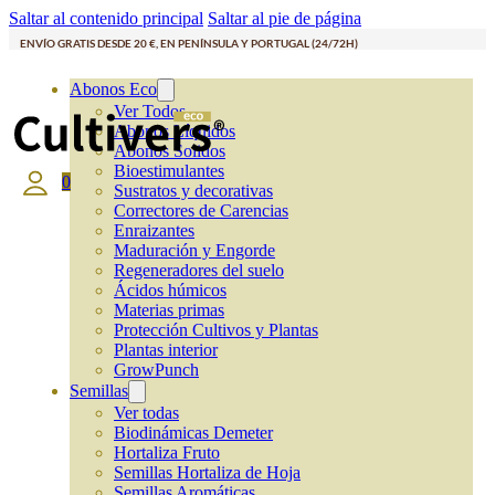
Saltar al contenido principal
Saltar al pie de página
ENVÍO GRATIS DESDE 20 €, EN PENÍNSULA Y PORTUGAL (24/72H)
Abonos Eco
Ver Todos
Abonos Líquidos
Abonos Solidos
Bioestimulantes
0
Sustratos y decorativas
Correctores de Carencias
Enraizantes
Maduración y Engorde
Regeneradores del suelo
Ácidos húmicos
Materias primas
Protección Cultivos y Plantas
Plantas interior
GrowPunch
Semillas
Ver todas
Biodinámicas Demeter
Hortaliza Fruto
Semillas Hortaliza de Hoja
Semillas Aromáticas