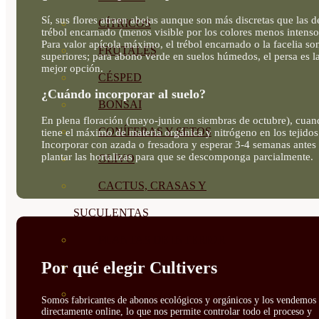
Sí, sus flores atraen abejas aunque son más discretas que las d
CÍTRICOS
trébol encarnado (menos visible por los colores menos intenso
Para valor apícola máximo, el trébol encarnado o la facelia so
FRUTALES
superiores; para abono verde en suelos húmedos, el persa es l
mejor opción.
CÉSPED
¿Cuándo incorporar al suelo?
BONSAI
En plena floración (mayo-junio en siembras de octubre), cuan
CONÍFERAS Y SETOS
tiene el máximo de materia orgánica y nitrógeno en los tejidos
Incorporar con azada o fresadora y esperar 3-4 semanas antes
plantar las hortalizas para que se descomponga parcialmente.
OLIVO
CACTUS, CRASAS Y
SUCULENTAS
PLANTAS DE INTERIOR
Por qué elegir Cultivers
ORQUIDEAS
ORNAMENTALES
Somos fabricantes de abonos ecológicos y orgánicos y los vendemos
directamente online, lo que nos permite controlar todo el proceso y