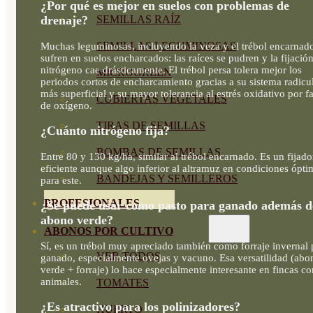
¿Por qué es mejor en suelos con problemas de
drenaje?
SEMILLAS RAÍZ
SEMILLAS LEGUMINOSAS
Muchas leguminosas, incluyendo la veza y el trébol encarnad
sufren en suelos encharcados: las raíces se pudren y la fijació
nitrógeno cae drásticamente. El trébol persa tolera mejor los
MICROGREEN
periodos cortos de encharcamiento gracias a su sistema radicu
más superficial y su mayor tolerancia al estrés oxidativo por fa
CUBIERTAS VEGETALES
de oxígeno.
TIRAS DE SEMILLAS
¿Cuánto nitrógeno fija?
BOMBAS DE SEMILLAS
Entre 80 y 130 kg/ha, similar al trébol encarnado. Es un fijado
eficiente aunque algo inferior al altramuz en condiciones ópti
BANDEJAS Y SEMILLEROS
para este.
PROFESIONALES
¿Se puede usar como pasto para ganado además d
abono verde?
ABONOS POR CULTIVO
Sí, es un trébol muy apreciado también como forraje invernal 
VER TODOS
ganado, especialmente ovejas y vacuno. Esa versatilidad (abo
verde + forraje) lo hace especialmente interesante en fincas co
animales.
TOMATES
¿Es atractivo para los polinizadores?
HUERTO