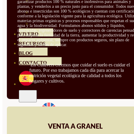
HORTENSIAS
garantizar productos 100 % naturales e inofensivos para animales y
plantas, y venderlos a un precio justo para el consumidor. Todos nue
abonos e insecticidas son 100 % ecológicos y cuentan con certificaci
ROSALES
conforme a la legislación vigente para la agricultura ecológica. Util
materias primas orgánicas y procesos responsables que respetan el sue
GERANIOS
agua y la biodiversidad. Formulamos abonos sólidos y líquidos,
insecticidas, regeneradores de suelo y correctores de carencias pensa
VIVERO
para mejorar la fertilidad de la tierra, aumentar la productividad y r
el impacto ambiental, siempre con productos seguros, sin plazo de
RECURSOS
seguridad y fáciles de aplicar.
BLOG
CONTACTO
En Cultivers creemos que cuidar el suelo es cuidar el
futuro. Por eso trabajamos cada día para acercar la
nutrición vegetal ecológica de calidad a todos los
hogares y cultivos.
VENTA A GRANEL