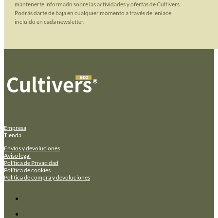
mantenerte informado sobre las actividades y ofertas de Cultivers.
Podrás darte de baja en cualquier momento a través del enlace
incluido en cada newsletter.
Empresa
Tienda
Envíos y devoluciones
Aviso legal
Política de Privacidad
Política de cookies
Política de compra y devoluciones