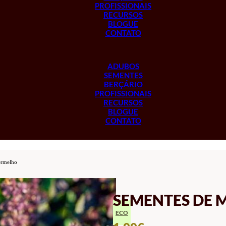
PROFISSIONAIS
RECURSOS
BLOGUE
CONTATO
ADUBOS
SEMENTES
BERÇÁRIO
PROFISSIONAIS
RECURSOS
BLOGUE
CONTATO
ermelho
SEMENTES DE 
ECO