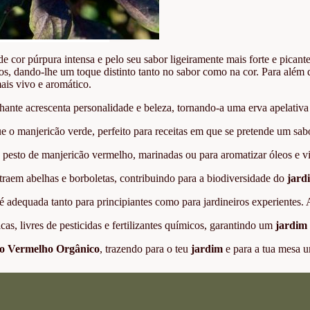
de cor púrpura intensa e pelo seu sabor ligeiramente mais forte e picant
os, dando-lhe um toque distinto tanto no sabor como na cor. Para além 
ais vivo e aromático.
lhante acrescenta personalidade e beleza, tornando-a uma erva apelati
 o manjericão verde, perfeito para receitas em que se pretende um sa
, pesto de manjericão vermelho, marinadas ou para aromatizar óleos e v
traem abelhas e borboletas, contribuindo para a biodiversidade do
jard
, é adequada tanto para principiantes como para jardineiros experientes
s, livres de pesticidas e fertilizantes químicos, garantindo um
jardim
o Vermelho Orgânico
, trazendo para o teu
jardim
e para a tua mesa um