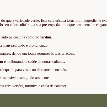
e do que a variedade verde. Esta caraterística torna-o um ingrediente ex
do seu valor culinário, a sua presença dá um toque ornamental e elegant
va tanto na cozinha como no
jardim
.
bor mais profundo e pronunciado.
inagres, dando um toque gourmet às tuas criações.
im
e melhorando a saúde de outras culturas.
. Adequado para vasos ou diretamente no solo.
sustentável e amigo do ambiente.
a erva versátil, nutritiva e cheia de carácter.