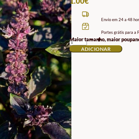
1.00
€
Envio em 24 a 48 ho
Portes grátis para a
QUANTIDADE
Maior tamanho, maior poupan
DE
ADICIONAR
SEMENTES
DE
MANJERICÃO
VERMELHO