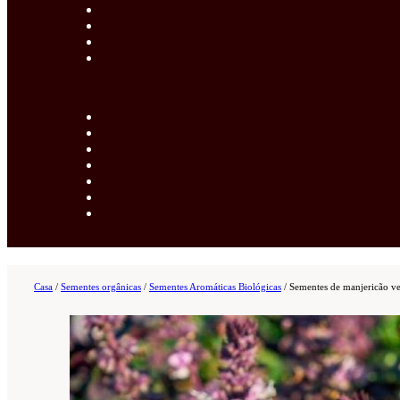
Casa
/
Sementes orgânicas
/
Sementes Aromáticas Biológicas
/
Sementes de manjericão v