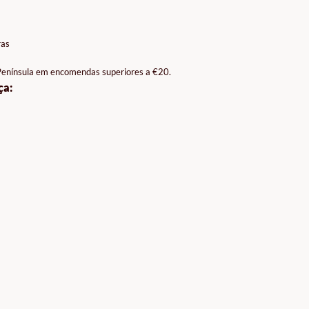
ras
 Península em encomendas superiores a €20.
ça: