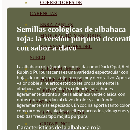
CORRECTORES DE
CARENCIAS
ENRAIZANTES
Semillas ecológicas de albahaca
MADURACIÓN Y ENGORDE
roja: la versión púrpura decorat
con sabor a clavo
REGENERADORES DEL
SUELO
La albahaca roja (también conocida como Dark Opal, Red
ÁCIDOS HÚMICOS
Rubin o Purpurascens) es una variedad espectacular con
hojas de un púrpura-rojo intenso muy decorativo. Aport
MATERIAS PRIMAS
valor doble al huerto: estético (es probablemente la
albahaca más fotogénica) y culinario (su sabor es
PROTECCIÓN CULTIVOS Y
ligeramente distinto al de la albahaca verde clásica, con
notas que recuerdan al clavo de olor y a un fondo
PLANTAS
ligeramente más especiado). En cocina aporta tanto color
como aroma a ensaladas, aceites macerados, vinagretas y
PLANTAS INTERIOR
bebidas frescas tipo mojito púrpura.
GROWPUNCH
Características de la albahaca roja