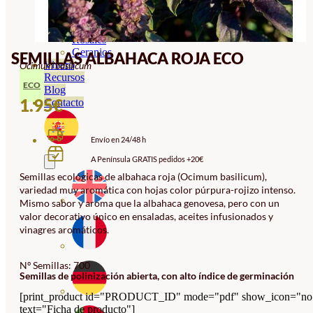
Orquideas
Ornamentales
Hortensias
Rosales
Geranios
SEMILLAS ALBAHACA ROJA ECO
Vivero
Ocimum basilicum
Recursos
ECO
Blog
1.95
€
Contacto
Envío en 24/48 h
A Península GRATIS pedidos +20€
Semillas ecológicas de albahaca roja (Ocimum basilicum),
variedad muy aromática con hojas color púrpura-rojizo intenso.
Mismo sabor y aroma que la albahaca genovesa, pero con un
valor decorativo único en ensaladas, aceites infusionados y
vinagres aromáticos.
Nº Semillas: 700
Semillas de polinización abierta, con alto índice de germinación
[print_product id="PRODUCT_ID" mode="pdf" show_icon="no
text="Ficha de producto"]