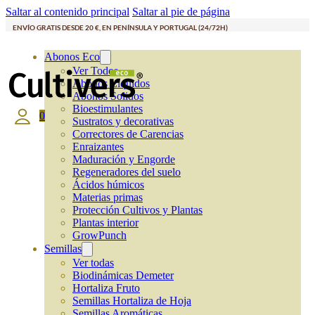
Saltar al contenido principal
Saltar al pie de página
ENVÍO GRATIS DESDE 20 €, EN PENÍNSULA Y PORTUGAL (24/72H)
Abonos Eco
Ver Todos
Abonos Líquidos
Abonos Solidos
Bioestimulantes
0
Sustratos y decorativas
Correctores de Carencias
Enraizantes
Maduración y Engorde
Regeneradores del suelo
Ácidos húmicos
Materias primas
Protección Cultivos y Plantas
Plantas interior
GrowPunch
Semillas
Ver todas
Biodinámicas Demeter
Hortaliza Fruto
Semillas Hortaliza de Hoja
Semillas Aromáticas