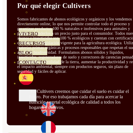
HORTENSIAS
Por qué elegir Cultivers
ROSALES
Somos fabricantes de abonos ecológicos y orgánicos y los vendemos
GERANIOS
directamente online, lo que nos permite controlar todo el proceso y
garantizar productos 100 % naturales e inofensivos para animales y
plantas, y venderlos a un precio justo para el consumidor. Todos nue
VIVERO
abonos e insecticidas son 100 % ecológicos y cuentan con certificaci
conforme a la legislación vigente para la agricultura ecológica. Util
RECURSOS
materias primas orgánicas y procesos responsables que respetan el sue
agua y la biodiversidad. Formulamos abonos sólidos y líquidos,
BLOG
insecticidas, regeneradores de suelo y correctores de carencias pensa
para mejorar la fertilidad de la tierra, aumentar la productividad y r
CONTACTO
el impacto ambiental, siempre con productos seguros, sin plazo de
seguridad y fáciles de aplicar.
En Cultivers creemos que cuidar el suelo es cuidar el
futuro. Por eso trabajamos cada día para acercar la
nutrición vegetal ecológica de calidad a todos los
hogares y cultivos.