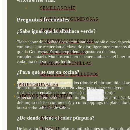
SEMILLAS RAÍZ
Preguntas frecuentes
SEMILLAS LEGUMINOSAS
MICROGREEN
¿Sabe igual que la albahaca verde?
CUBIERTAS VEGETALES
Tiene sabor de albahaca pero con matices propios: más especi
con notas que recuerdan al clavo de olor, ligeramente menos 
que la Genovesa. Es una experiencia gustativa distinta,
TIRAS DE SEMILLAS
complementaria. Muchos cocineros tienen ambas en el huerto:
cada una con su uso preferido.
BOMBAS DE SEMILLAS
¿Para qué se usa en cocina?
BANDEJAS Y SEMILLEROS
Es excelente en aceites macerados (donde el púrpura tiñe el ac
PROFESIONALES
de un tono rosado precioso), en vinagretas que se vuelven
rosáceas, en ensaladas con tomate (contraste rojo-rojo
ABONOS POR CULTIVO
espectacular), en bebidas como mojito con albahaca roja (vari
del mojito clásico con menta), y como toppings de platos don
VER TODOS
busca color además de sabor.
TOMATES
¿De dónde viene el color púrpura?
HUERTO
De las antocianinas, los mismos antioxidantes que dan color a