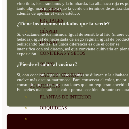
vino tinto, los arándanos y la lombarda. La albahaca roja es p
tanto algo más nutritiva que la verde en términos de antioxida
CÍTRICOS
además de aportar el valor estético.
FRUTALES
¿Tiene los mismos cuidados que la verde?
CÉSPED
Sí, exactamente los mismos. Igual de sensible al frío (muere c
heladas), igual de necesitada de riego regular, igual de produc
BONSAI
pellizcando puntas. La única diferencia es que el color se
intensifica con sol directo, así que conviene cultivarla en plen
CONÍFERAS Y SETOS
exposición.
¿Pierde el color al cocinar?
OLIVO
Sí, con cocción larga las antocianinas se diluyen y la albahaca
CACTUS, CRASAS Y
vuelve más oscura-marronosa. Para conservar el color, mejor
consumir cruda o en preparaciones que no requieran cocción l
SUCULENTAS
En aceites macerados el color permanece bien durante semana
PLANTAS DE INTERIOR
ORQUIDEAS
ORNAMENTALES