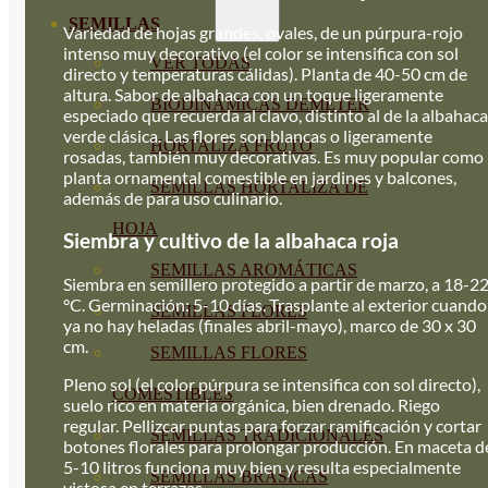
SEMILLAS
Variedad de hojas grandes, ovales, de un púrpura-rojo
intenso muy decorativo (el color se intensifica con sol
VER TODAS
directo y temperaturas cálidas). Planta de 40-50 cm de
altura. Sabor de albahaca con un toque ligeramente
BIODINÁMICAS DEMETER
especiado que recuerda al clavo, distinto al de la albahaca
verde clásica. Las flores son blancas o ligeramente
HORTALIZA FRUTO
rosadas, también muy decorativas. Es muy popular como
planta ornamental comestible en jardines y balcones,
SEMILLAS HORTALIZA DE
además de para uso culinario.
HOJA
Siembra y cultivo de la albahaca roja
SEMILLAS AROMÁTICAS
Siembra en semillero protegido a partir de marzo, a 18-2
°C. Germinación: 5-10 días. Trasplante al exterior cuando
SEMILLAS FLORES
ya no hay heladas (finales abril-mayo), marco de 30 x 30
cm.
SEMILLAS FLORES
Pleno sol (el color púrpura se intensifica con sol directo),
COMESTIBLES
suelo rico en materia orgánica, bien drenado. Riego
regular. Pellizcar puntas para forzar ramificación y cortar
SEMILLAS TRADICIONALES
botones florales para prolongar producción. En maceta d
5-10 litros funciona muy bien y resulta especialmente
SEMILLAS BRASICAS
vistosa en terrazas.