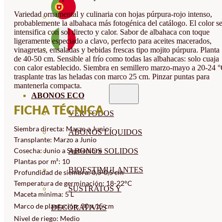
Variedad ornamental y culinaria con hojas púrpura-rojo intenso,
probablemente la albahaca más fotogénica del catálogo. El color s
intensifica con sol directo y calor. Sabor de albahaca con toque
ligeramente especiado a clavo, perfecto para aceites macerados,
vinagretas, ensaladas y bebidas frescas tipo mojito púrpura. Planta
de 40-50 cm. Sensible al frío como todas las albahacas: solo cuaja
con calor establecido. Siembra en semillero marzo-mayo a 20-24 °
trasplante tras las heladas con marco 25 cm. Pinzar puntas para
mantenerla compacta.
ABONOS ECO
FICHA TÉCNICA
VER TODOS
Siembra directa: Marzo a Junio
ABONOS LÍQUIDOS
Transplante: Marzo a Junio
Cosecha: Junio a Septiembre
ABONOS SOLIDOS
Plantas por m²: 10
BIOESTIMULANTES
Profundidad de siembra: 0,3-0,5 cm
Temperatura de germinación: 18-22°C
SUSTRATOS Y
Maceta mínima: 5 L
Marco de plantación: 30 x 15 cm
DECORATIVAS
Nivel de riego: Medio