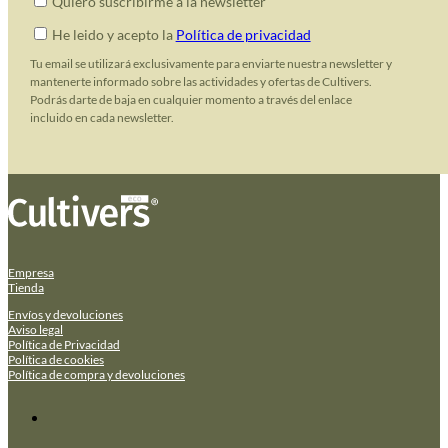
Quiero suscribirme a la newsletter
He leido y acepto la
Política de privacidad
Tu email se utilizará exclusivamente para enviarte nuestra newsletter y
mantenerte informado sobre las actividades y ofertas de Cultivers.
Podrás darte de baja en cualquier momento a través del enlace
incluido en cada newsletter.
Empresa
Tienda
Envíos y devoluciones
Aviso legal
Política de Privacidad
Política de cookies
Política de compra y devoluciones