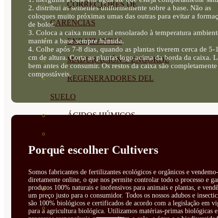
CORRECTORES DE
2. distribui as sementes uniformemente sobre a base. Não as
coloques muito próximas umas das outras para evitar a forma
CARENCIAS
de bolor.
3. Coloca a caixa num local ensolarado à temperatura ambient
mantém a base sempre húmida.
ENRAIZANTES
4. Colhe após 7-8 dias, quando as plantas tiverem cerca de 5-
cm de altura. Corta as plantas logo acima da borda da caixa. 
MADURACIÓN Y ENGORDE
bem antes de consumir. Os restos da caixa são completamente
compostáveis.
REGENERADORES DEL
SUELO
ÁCIDOS HÚMICOS
MATERIAS PRIMAS
Porquê escolher Cultivers
PROTECCIÓN CULTIVOS Y
PLANTAS
Somos fabricantes de fertilizantes ecológicos e orgânicos e vendemo-
diretamente online, o que nos permite controlar todo o processo e ga
produtos 100% naturais e inofensivos para animais e plantas, e vendê
PLANTAS INTERIOR
um preço justo para o consumidor. Todos os nossos adubos e insectic
são 100% biológicos e certificados de acordo com a legislação em vi
GROWPUNCH
para a agricultura biológica. Utilizamos matérias-primas biológicas e