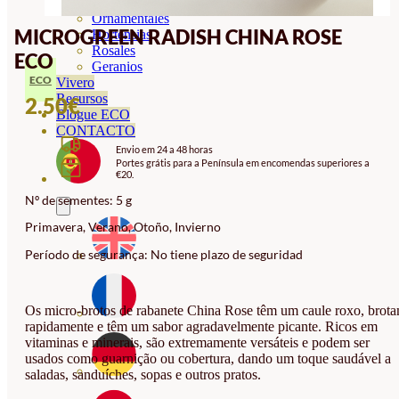
Orquideas
Ornamentales
MICROGREEN RADISH CHINA ROSE
Hortensias
Rosales
ECO
Geranios
ECO
Vivero
Recursos
2.50
€
Blogue ECO
CONTACTO
Envio em 24 a 48 horas
Portes grátis para a Península em encomendas superiores a
€20.
Nº de sementes: 5 g
Primavera, Verano, Otoño, Invierno
Período de segurança: No tiene plazo de seguridad
Os micro-brotos de rabanete China Rose têm um caule roxo, brot
rapidamente e têm um sabor agradavelmente picante. Ricos em
vitaminas e minerais, são extremamente versáteis e podem ser
usados como guarnição ou cobertura, dando um toque saudável a
saladas, sanduíches, sopas e outros pratos.