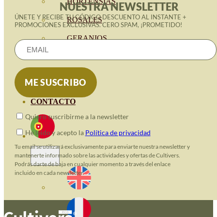
HORTENSIAS
NUESTRA NEWSLETTER
ÚNETE Y RECIBE TU CÓDIGO DESCUENTO AL INSTANTE +
ROSALES
PROMOCIONES EXCLUSIVAS. CERO SPAM, ¡PROMETIDO!
GERANIOS
VIVERO
RECURSOS
BLOGUE ECO
CONTACTO
Quiero suscribirme a la newsletter
He leido y acepto la
Política de privacidad
Tu email se utilizará exclusivamente para enviarte nuestra newsletter y
mantenerte informado sobre las actividades y ofertas de Cultivers.
Podrás darte de baja en cualquier momento a través del enlace
incluido en cada newsletter.