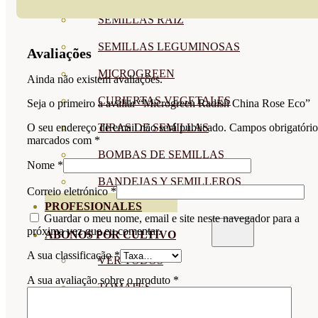
SEMILLAS RAÍZ
SEMILLAS LEGUMINOSAS
Avaliações
MICROGREEN
Ainda não existem avaliações.
CUBIERTAS VEGETALES
Seja o primeiro a avaliar “Microgreen Radish China Rose Eco”
TIRAS DE SEMILLAS
O seu endereço de email não será publicado.
Campos obrigatório
marcados com
*
BOMBAS DE SEMILLAS
Nome
*
BANDEJAS Y SEMILLEROS
Correio eletrónico
*
PROFESIONALES
Guardar o meu nome, email e site neste navegador para a
próxima vez que eu comentar.
ABONOS POR CULTIVO
A sua classificação
*
VER TODOS
A sua avaliação sobre o produto
*
TOMATES
HUERTO