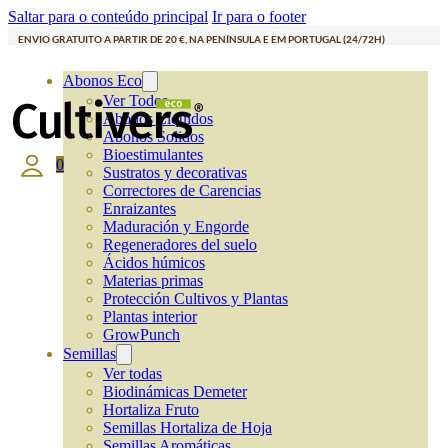
Saltar para o conteúdo principal
Ir para o footer
ENVIO GRATUITO A PARTIR DE 20 €, NA PENÍNSULA E EM PORTUGAL (24/72H)
Abonos Eco
Ver Todos
Abonos Líquidos
Abonos Solidos
Bioestimulantes
0
Sustratos y decorativas
Correctores de Carencias
Enraizantes
Maduración y Engorde
Regeneradores del suelo
Ácidos húmicos
Materias primas
Protección Cultivos y Plantas
Plantas interior
GrowPunch
Semillas
Ver todas
Biodinámicas Demeter
Hortaliza Fruto
Semillas Hortaliza de Hoja
Semillas Aromáticas