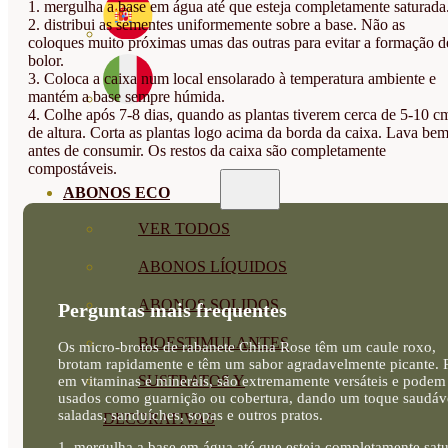
1. mergulha a base em água até que esteja completamente saturada
2. distribui as sementes uniformemente sobre a base. Não as
coloques muito próximas umas das outras para evitar a formação d
bolor.
3. Coloca a caixa num local ensolarado à temperatura ambiente e
mantém a base sempre húmida.
4. Colhe após 7-8 dias, quando as plantas tiverem cerca de 5-10 c
de altura. Corta as plantas logo acima da borda da caixa. Lava be
antes de consumir. Os restos da caixa são completamente
compostáveis.
ABONOS ECO
VER TODOS
ABONOS LÍQUIDOS
ABONOS SOLIDOS
Perguntas mais frequentes
BIOESTIMULANTES
Os micro-brotos de rabanete China Rose têm um caule roxo,
brotam rapidamente e têm um sabor agradavelmente picante. 
SUSTRATOS Y
em vitaminas e minerais, são extremamente versáteis e podem
usados como guarnição ou cobertura, dando um toque saudáv
saladas, sanduíches, sopas e outros pratos.
DECORATIVAS
1. mergulha a base em água até que esteja completamente satu