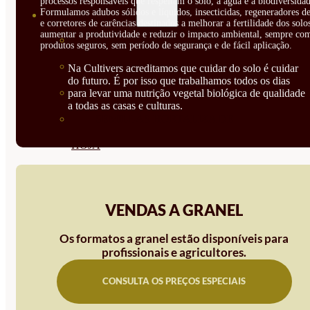
processos responsáveis que respeitam o solo, a água e a biodiversidad
Formulamos adubos sólidos e líquidos, insecticidas, regeneradores de
SEMILLAS
e corretores de carências destinados a melhorar a fertilidade dos solo
aumentar a produtividade e reduzir o impacto ambiental, sempre co
VER TODAS
produtos seguros, sem período de segurança e de fácil aplicação.
BIODINÁMICAS DEMETER
Na Cultivers acreditamos que cuidar do solo é cuidar
do futuro. É por isso que trabalhamos todos os dias
HORTALIZA FRUTO
para levar uma nutrição vegetal biológica de qualidade
a todas as casas e culturas.
SEMILLAS HORTALIZA DE
HOJA
SEMILLAS AROMÁTICAS
SEMILLAS FLORES
VENDAS A GRANEL
SEMILLAS FLORES
Os formatos a granel estão disponíveis para
COMESTIBLES
profissionais e agricultores.
SEMILLAS TRADICIONALES
CONSULTA OS PREÇOS ESPECIAIS
SEMILLAS BRASICAS