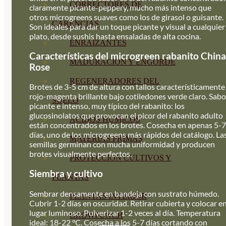
CORRECTORES DE
claramente picante-peppery, mucho más intenso que
otros microgreens suaves como los de girasol o guisante.
CARENCIAS
Son ideales para dar un toque picante y visual a cualquier
plato, desde sushis hasta ensaladas de alta cocina.
ENRAIZANTES
Características del microgreen rabanito China
MADURACIÓN Y ENGORDE
Rose
REGENERADORES DEL
Brotes de 3-5 cm de altura con tallos característicamente
rojo-magenta brillante bajo cotiledones verde claro. Sabo
SUELO
picante e intenso, muy típico del rabanito: los
glucosinolatos que provocan el picor del rabanito adulto
ÁCIDOS HÚMICOS
están concentrados en los brotes. Cosecha en apenas 5-7
días, uno de los microgreens más rápidos del catálogo. La
MATERIAS PRIMAS
semillas germinan con mucha uniformidad y producen
brotes visualmente perfectos.
PROTECCIÓN CULTIVOS Y
Siembra y cultivo
PLANTAS
Sembrar densamente en bandeja con sustrato húmedo.
PLANTAS INTERIOR
Cubrir 1-2 días en oscuridad. Retirar cubierta y colocar e
lugar luminoso. Pulverizar 1-2 veces al día. Temperatura
GROWPUNCH
ideal: 18-22 °C. Cosecha a los 5-7 días cortando con