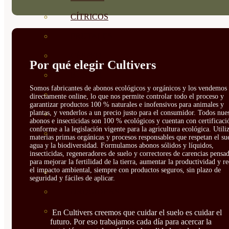
CÍTRICOS
FRUTALES
CÉSPED
Por qué elegir Cultivers
BONSAI
Somos fabricantes de abonos ecológicos y orgánicos y los vendemos
CONÍFERAS Y SETOS
directamente online, lo que nos permite controlar todo el proceso y
garantizar productos 100 % naturales e inofensivos para animales y
plantas, y venderlos a un precio justo para el consumidor. Todos nue
OLIVO
abonos e insecticidas son 100 % ecológicos y cuentan con certificaci
conforme a la legislación vigente para la agricultura ecológica. Util
CACTUS, CRASAS Y
materias primas orgánicas y procesos responsables que respetan el sue
agua y la biodiversidad. Formulamos abonos sólidos y líquidos,
SUCULENTAS
insecticidas, regeneradores de suelo y correctores de carencias pensa
para mejorar la fertilidad de la tierra, aumentar la productividad y r
el impacto ambiental, siempre con productos seguros, sin plazo de
PLANTAS DE INTERIOR
seguridad y fáciles de aplicar.
ORQUIDEAS
ORNAMENTALES
En Cultivers creemos que cuidar el suelo es cuidar el
futuro. Por eso trabajamos cada día para acercar la