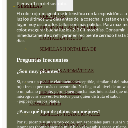
tijeras a 1 cm del sustrato.
SEMILLAS
El color rojo-magenta se intensifica con la exposición a la
VER TODAS
luz los últimos 1-2 días antes de la cosecha: si están en un
lugar muy oscuro, los tallos son más pálidos. Para máxim
BIODINÁMICAS DEMETER
color, asegurar buena luz los 2-3 últimos días. Consumir
inmediatamente o refrigerar en recipiente cerrado hasta 
HORTALIZA FRUTO
días.
SEMILLAS HORTALIZA DE
Preguntas frecuentes
HOJA
¿Son muy picantes?
SEMILLAS AROMÁTICAS
SEMILLAS FLORES
Sí, tienen un picante claramente perceptible, similar al del rab
rojo fresco pero más concentrado. No llegan al nivel de un wa
o un rábano picante, pero tienen mucha más intensidad que ot
SEMILLAS FLORES
microgreens suaves. Perfectos para quien disfruta el sabor
«peppery» en los platos.
COMESTIBLES
¿Para qué tipo de platos son mejores?
SEMILLAS TRADICIONALES
Por su picante y su vistoso color, son especiales para: sushi y 
SEMILLAS BRASICAS
japoneses (complementan muy bien el wasabi), tacos y platos