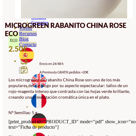
Orquideas
Ornamentales
Hortensias
Rosales
Geranios
MICROGREEN RABANITO CHINA ROSE
Vivero
ECO
Recursos
Blog
ECO
Contacto
2.50
€
Envío en 24/48 h
A Península GRATIS pedidos +20€
Los microgreens de rabanito China Rose son uno de los más
populares del catálogo por su aspecto espectacular: tallos de un
rojo-magenta intenso que contrasta con las hojas verde brillante,
creando una presentación cromática única en el plato.
Nº Semillas: 5 g
[print_product id="PRODUCT_ID" mode="pdf" show_icon="no
text="Ficha de producto"]