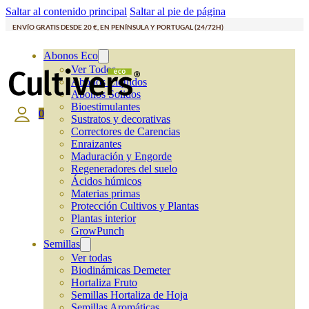
Saltar al contenido principal
Saltar al pie de página
ENVÍO GRATIS DESDE 20 €, EN PENÍNSULA Y PORTUGAL (24/72H)
Abonos Eco
Ver Todos
Abonos Líquidos
Abonos Solidos
Bioestimulantes
0
Sustratos y decorativas
Correctores de Carencias
Enraizantes
Maduración y Engorde
Regeneradores del suelo
Ácidos húmicos
Materias primas
Protección Cultivos y Plantas
Plantas interior
GrowPunch
Semillas
Ver todas
Biodinámicas Demeter
Hortaliza Fruto
Semillas Hortaliza de Hoja
Semillas Aromáticas