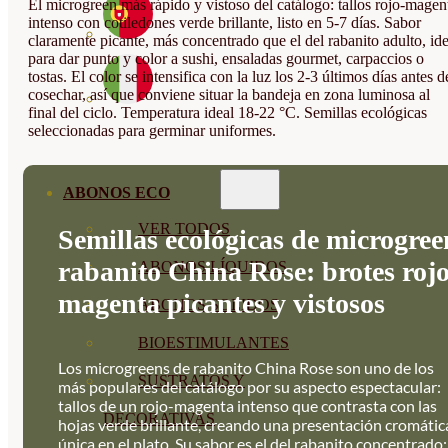
El microgreen más rápido y vistoso del catálogo: tallos rojo-magen
intenso con cotiledones verde brillante, listo en 5-7 días. Sabor
claramente picante, más concentrado que el del rabanito adulto, ide
para dar punto y color a sushi, ensaladas gourmet, carpaccios o
tostas. El color se intensifica con la luz los 2-3 últimos días antes d
cosechar, así que conviene situar la bandeja en zona luminosa al
final del ciclo. Temperatura ideal 18-22 °C. Semillas ecológicas
seleccionadas para germinar uniformes.
ABONOS ECO
VER TODOS
Semillas ecológicas de microgree
rabanito China Rose: brotes rojo
ABONOS LÍQUIDOS
magenta picantes y vistosos
ABONOS SOLIDOS
BIOESTIMULANTES
Los microgreens de rabanito China Rose son uno de los
SUSTRATOS Y
más populares del catálogo por su aspecto espectacular:
tallos de un rojo-magenta intenso que contrasta con las
DECORATIVAS
hojas verde brillante, creando una presentación cromátic
única en el plato. Su sabor es el del rabanito concentrado: