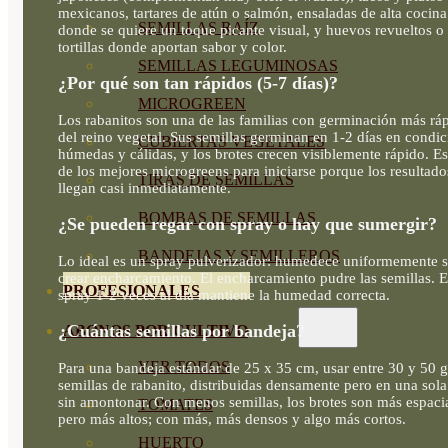
mexicanos, tartares de atún o salmón, ensaladas de alta cocina
SEMILLAS RAÍZ
donde se quiere un toque picante visual, y huevos revueltos o
tortillas donde aportan sabor y color.
SEMILLAS LEGUMINOSAS
¿Por qué son tan rápidos (5-7 días)?
MICROGREEN
Los rabanitos son una de las familias con germinación más rá
del reino vegetal. Sus semillas germinan en 1-2 días en condi
CUBIERTAS VEGETALES
húmedas y cálidas, y los brotes crecen visiblemente rápido. E
de los mejores microgreens para iniciarse porque los resultado
TIRAS DE SEMILLAS
llegan casi inmediatamente.
BOMBAS DE SEMILLAS
¿Se pueden regar con spray o hay que sumergir?
BANDEJAS Y SEMILLEROS
Lo ideal es un spray pulverizador: humedece uniformemente s
crear encharcamiento. El encharcamiento pudre las semillas. E
PROFESIONALES
spray 1-2 veces al día mantiene la humedad correcta.
¿Cuántas semillas por bandeja?
ABONOS POR CULTIVO
VER TODOS
Para una bandeja estándar de 25 x 35 cm, usar entre 30 y 50 g
semillas de rabanito, distribuidas densamente pero en una sol
sin amontonar. Con menos semillas, los brotes son más espaci
TOMATES
pero más altos; con más, más densos y algo más cortos.
HUERTO