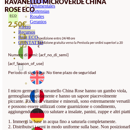
RAVANELLO MICROVERDE CHINA
Orquideas
Ornamentales
ROSE ECO
Hortensias
ECO
Rosales
Geranios
2.50
€
Vivero
Recursos
Blog ECO
Spedizione entro 24/48 ore
CONTATTO
Spedizione gratuita verso la Penisola per ordini superiori a 20
€
Numero di semi: {acf_no_di_semi}
{acf_Season_of_use}
Periodo di sicurezza: No tiene plazo de seguridad
I micro germogli di ravanello China Rose hanno un gambo viola,
germogliano rapidamente e hanno un sapore piacevolmente
piccante. Ricchi di vitamine e minerali, sono estremamente versatil
e possono essere utilizzati come guarnizione o condimento,
aggiungendo un tocco salutare a insalate, panini, zuppe e altri piatti
1. Immergi la base in acqua fino a saturarla completamente.
2. Distribuisci i semi in modo uniforme sulla base. Non posizionarl