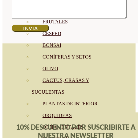
CÍTRICOS
FRUTALES
CÉSPED
BONSAI
CONÍFERAS Y SETOS
OLIVO
CACTUS, CRASAS Y
SUCULENTAS
PLANTAS DE INTERIOR
ORQUIDEAS
10% DESCUENTO POR SUSCRIBIRTE A
ORNAMENTALES
NUESTRA NEWSLETTER