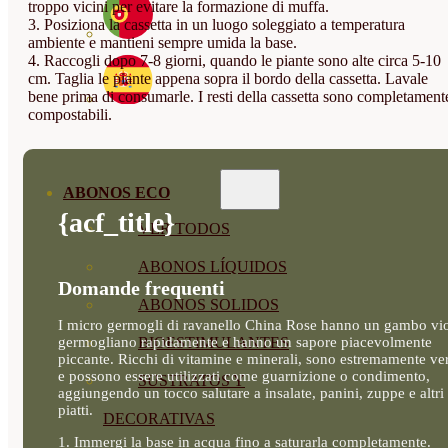
troppo vicini per evitare la formazione di muffa.
3. Posiziona la cassetta in un luogo soleggiato a temperatura
ambiente e mantieni sempre umida la base.
4. Raccogli dopo 7-8 giorni, quando le piante sono alte circa 5-10
cm. Taglia le piante appena sopra il bordo della cassetta. Lavale
bene prima di consumarle. I resti della cassetta sono completament
compostabili.
ABONOS ECO
{acf_title}
VER TODOS
ABONOS LÍQUIDOS
Domande frequenti
ABONOS SOLIDOS
I micro germogli di ravanello China Rose hanno un gambo vio
germogliano rapidamente e hanno un sapore piacevolmente
BIOESTIMULANTES
piccante. Ricchi di vitamine e minerali, sono estremamente ver
e possono essere utilizzati come guarnizione o condimento,
SUSTRATOS Y
aggiungendo un tocco salutare a insalate, panini, zuppe e altri
piatti.
DECORATIVAS
1. Immergi la base in acqua fino a saturarla completamente.