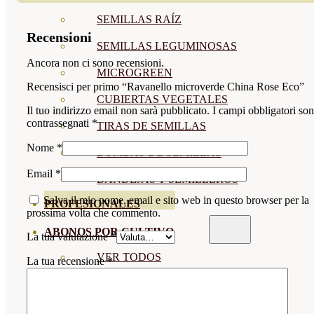
SEMILLAS RAÍZ
Recensioni
SEMILLAS LEGUMINOSAS
Ancora non ci sono recensioni.
MICROGREEN
Recensisci per primo “Ravanello microverde China Rose Eco”
CUBIERTAS VEGETALES
Il tuo indirizzo email non sarà pubblicato.
I campi obbligatori so
contrassegnati
*
TIRAS DE SEMILLAS
Nome
*
BOMBAS DE SEMILLAS
Email
*
BANDEJAS Y SEMILLEROS
Salva il mio nome, email e sito web in questo browser per la
PROFESIONALES
prossima volta che commento.
ABONOS POR CULTIVO
La tua valutazione
*
VER TODOS
La tua recensione
*
TOMATES
HUERTO