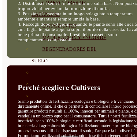
CORRECTORES DE
2. Distribuisci i semi in modo uniforme sulla base. Non posizi
troppo vicini per evitare la formazione di muffa.
3. Posiziona la cassetta in un luogo soleggiato a temperatura
CARENCIAS
ambiente e mantieni sempre umida la base.
4. Raccogli dopo 7-8 giorni, quando le piante sono alte circa 
ENRAIZANTES
cm. Taglia le piante appena sopra il bordo della cassetta. Lava
bene prima di consumarle. I resti della cassetta sono
MADURACIÓN Y ENGORDE
completamente compostabili.
REGENERADORES DEL
SUELO
ÁCIDOS HÚMICOS
MATERIAS PRIMAS
Perché scegliere Cultivers
PROTECCIÓN CULTIVOS Y
Siamo produttori di fertilizzanti ecologici e biologici e li vendiamo
direttamente online, il che ci permette di controllare l'intero processo
PLANTAS
garantire prodotti naturali al 100%, innocui per animali e piante, e d
venderli a un prezzo equo per il consumatore. Tutti i nostri fertilizza
PLANTAS INTERIOR
insetticidi sono 100% biologici e certificati secondo la legislazione v
in materia di agricoltura biologica. Utilizziamo materie prime biolog
GROWPUNCH
processi responsabili che rispettano il suolo, l'acqua e la biodiversità.
Formuliamo fertilizzanti solidi e liquidi, insetticidi, rigeneratori del