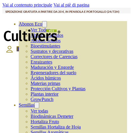
Vai al contenuto principale
Vai al piè di pagina
SPEDIZIONE GRATUITA A PARTIRE DA 20 €, IN PENISOLA E PORTOGALLO (24/72H)
Abonos Eco
Ver Todos
Abonos Líquidos
Abonos Solidos
Bioestimulantes
0
Sustratos y decorativas
Correctores de Carencias
Enraizantes
Maduración y Engorde
Regeneradores del suelo
Ácidos húmicos
Materias primas
Protección Cultivos y Plantas
Plantas interior
GrowPunch
Semillas
Ver todas
Biodinámicas Demeter
Hortaliza Fruto
Semillas Hortaliza de Hoja
Semillas Aromáticas