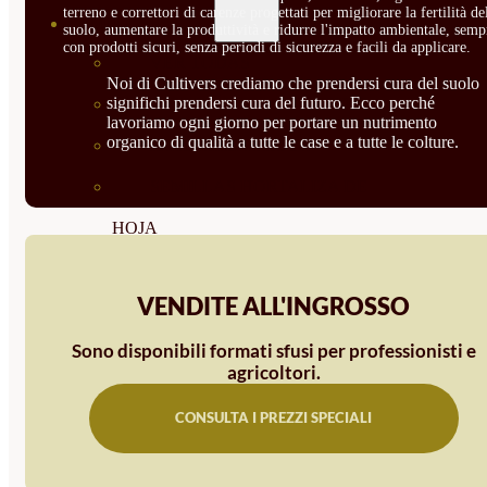
terreno e correttori di carenze progettati per migliorare la fertilità de
SEMILLAS
suolo, aumentare la produttività e ridurre l'impatto ambientale, semp
con prodotti sicuri, senza periodi di sicurezza e facili da applicare.
VER TODAS
Noi di Cultivers crediamo che prendersi cura del suolo
significhi prendersi cura del futuro. Ecco perché
BIODINÁMICAS DEMETER
lavoriamo ogni giorno per portare un nutrimento
organico di qualità a tutte le case e a tutte le colture.
HORTALIZA FRUTO
SEMILLAS HORTALIZA DE
HOJA
SEMILLAS AROMÁTICAS
VENDITE ALL'INGROSSO
SEMILLAS FLORES
Sono disponibili formati sfusi per professionisti e
SEMILLAS FLORES
agricoltori.
COMESTIBLES
CONSULTA I PREZZI SPECIALI
SEMILLAS TRADICIONALES
SEMILLAS BRASICAS