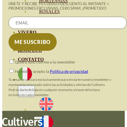
HORTENSIAS
ÚNETE Y RECIBE TU CÓDIGO DESCUENTO AL INSTANTE +
PROMOCIONES EXCLUSIVAS. CERO SPAM, ¡PROMETIDO!
ROSALES
GERANIOS
VIVERO
RECURSOS
BLOG ECO
CONTATTO
Quiero suscribirme a la newsletter
He leido y acepto la
Política de privacidad
Tu email se utilizará exclusivamente para enviarte nuestra newsletter y
mantenerte informado sobre las actividades y ofertas de Cultivers.
Podrás darte de baja en cualquier momento a través del enlace
incluido en cada newsletter.