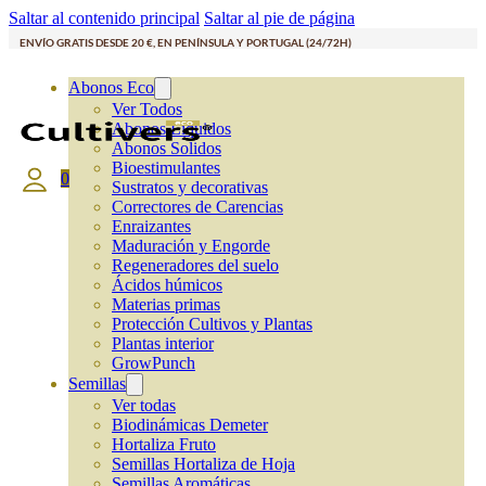
Saltar al contenido principal
Saltar al pie de página
ENVÍO GRATIS DESDE 20 €, EN PENÍNSULA Y PORTUGAL (24/72H)
Abonos Eco
Ver Todos
Abonos Líquidos
Abonos Solidos
Bioestimulantes
0
Sustratos y decorativas
Correctores de Carencias
Enraizantes
Maduración y Engorde
Regeneradores del suelo
Ácidos húmicos
Materias primas
Protección Cultivos y Plantas
Plantas interior
GrowPunch
Semillas
Ver todas
Biodinámicas Demeter
Hortaliza Fruto
Semillas Hortaliza de Hoja
Semillas Aromáticas