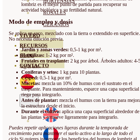
HORTENSIAS
lombriz es el mejor punto de partida para recuperar su
actividad biológica y su fertilidad natural.
ROSALES
Modo de empleo y dosis
GERANIOS
Se aplica en seco, mezclado con la tierra o extendido en superficie.
VIVERO
No necesita dilución previa.
RECURSOS
Jardín y zonas verdes:
0,5-1 kg por m².
Hortalizas:
1-2 kg por m².
BLOG
Frutales en trasplante:
2 kg por árbol. Árboles adultos: 4-
CONTACTO
kg al año.
Coníferas y setos:
1 kg para 10 plantas.
Césped:
0,5-1 kg por m².
Macetas:
mezcla un 10% de humus con el sustrato en el
trasplante. Para mantenimiento, esparce una capa superficial
riega para integrarlo.
Antes de plantar:
mezcla el humus con la tierra para mejor
la estructura desde el inicio.
Durante el cultivo:
aplica una capa superficial alrededor de
las plantas y remueve ligeramente para integrarlo.
Puedes repetir aplicaciones ligeras durante la temporada de
crecimiento para mantener el suelo activo a lo largo de todo el
ciclo.
Si quieres incorporar los beneficios del humus de lombriz al