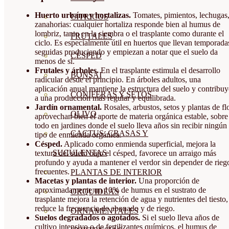
Huerto urbano y hortalizas.
Tomates, pimientos, lechugas
CÍTRICOS
zanahorias: cualquier hortaliza responde bien al humus de
lombriz, tanto en la siembra o el trasplante como durante el
FRUTALES
ciclo. Es especialmente útil en huertos que llevan temporada
seguidas produciendo y empiezan a notar que el suelo da
CÉSPED
menos de sí.
Frutales y árboles.
En el trasplante estimula el desarrollo
BONSAI
radicular desde el principio. En árboles adultos, una
aplicación anual mantiene la estructura del suelo y contribuy
CONÍFERAS Y SETOS
a una producción más regular y equilibrada.
Jardín ornamental.
Rosales, arbustos, setos y plantas de fl
OLIVO
aprovechan bien el aporte de materia orgánica estable, sobre
todo en jardines donde el suelo lleva años sin recibir ningún
CACTUS, CRASAS Y
tipo de enmienda orgánica.
Césped.
Aplicado como enmienda superficial, mejora la
SUCULENTAS
textura del suelo bajo el césped, favorece un arraigo más
profundo y ayuda a mantener el verdor sin depender de rieg
frecuentes.
PLANTAS DE INTERIOR
Macetas y plantas de interior.
Una proporción de
aproximadamente un 10% de humus en el sustrato de
ORQUIDEAS
trasplante mejora la retención de agua y nutrientes del tiesto,
reduce la frecuencia de abonado y de riego.
ORNAMENTALES
Suelos degradados o agotados.
Si el suelo lleva años de
cultivo intensivo o de fertilizantes químicos, el humus de