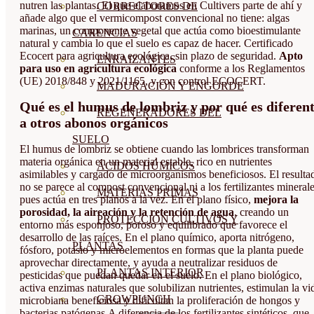
nutren las plantas. El que elaboramos en Cultivers parte de ahí y
CORRECTORES DE
añade algo que el vermicompost convencional no tiene: algas
marinas, un componente vegetal que actúa como bioestimulante
CARENCIAS
natural y cambia lo que el suelo es capaz de hacer. Certificado
Ecocert para agricultura ecológica, sin plazo de seguridad.
Apto
ENRAIZANTES
para uso en agricultura ecológica
conforme a los Reglamentos
(UE) 2018/848 y 2021/1165, y con control ECOCERT.
MADURACIÓN Y ENGORDE
Qué es el humus de lombriz y por qué es diferen
REGENERADORES DEL
a otros abonos orgánicos
SUELO
El humus de lombriz se obtiene cuando las lombrices transforman
materia orgánica en un material estable, rico en nutrientes
ÁCIDOS HÚMICOS
asimilables y cargado de microorganismos beneficiosos. El resulta
no se parece al compost convencional ni a los fertilizantes minerale
MATERIAS PRIMAS
pues actúa en tres planos a la vez. En el plano físico,
mejora la
porosidad, la aireación y la retención de agua
, creando un
PROTECCIÓN CULTIVOS Y
entorno más esponjoso, poroso y equilibrado que favorece el
desarrollo de las raíces. En el plano químico, aporta nitrógeno,
PLANTAS
fósforo, potasio y microelementos en formas que la planta puede
aprovechar directamente, y ayuda a neutralizar residuos de
PLANTAS INTERIOR
pesticidas que puedan quedar en el suelo. En el plano biológico,
activa enzimas naturales que solubilizan nutrientes, estimulan la vi
GROWPUNCH
microbiana beneficiosa y dificultan la proliferación de hongos y
bacterias patógenas.A diferencia de los fertilizantes sintéticos, que