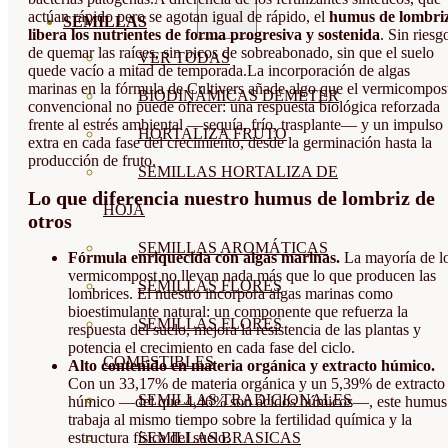
actúan rápido pero se agotan igual de rápido, el
humus de lombri
SEMILLAS
libera los nutrientes de forma progresiva y sostenida
. Sin riesg
de quemar las raíces, sin picos de sobreabonado, sin que el suelo
VER TODAS
quede vacío a mitad de temporada.La incorporación de algas
marinas en la fórmula de Cultivers añade algo que el vermicompos
BIODINÁMICAS DEMETER
convencional no puede ofrecer: una respuesta biológica reforzada
frente al estrés ambiental —sequía, frío, trasplante— y un impulso
HORTALIZA FRUTO
extra en cada fase del crecimiento, desde la germinación hasta la
producción de fruto.
SEMILLAS HORTALIZA DE
Lo que diferencia nuestro humus de lombriz de
HOJA
otros
SEMILLAS AROMÁTICAS
Fórmula enriquecida con algas marinas.
La mayoría de l
vermicompost no llevan nada más que lo que producen las
SEMILLAS FLORES
lombrices. El nuestro incorpora algas marinas como
bioestimulante natural: un componente que refuerza la
SEMILLAS FLORES
respuesta del suelo, mejora la resistencia de las plantas y
potencia el crecimiento en cada fase del ciclo.
COMESTIBLES
Alto contenido en materia orgánica y extracto húmico.
Con un 33,17% de materia orgánica y un 5,39% de extracto
SEMILLAS TRADICIONALES
húmico —del que 4,46% son ácidos húmicos—, este humus
trabaja al mismo tiempo sobre la fertilidad química y la
SEMILLAS BRASICAS
estructura física del suelo.