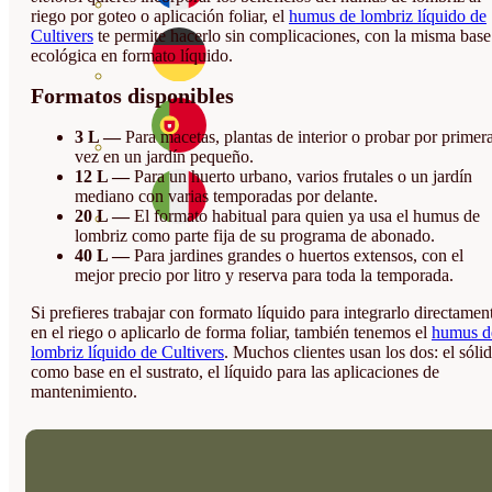
riego por goteo o aplicación foliar, el
humus de lombriz líquido de
Cultivers
te permite hacerlo sin complicaciones, con la misma base
ecológica en formato líquido.
Formatos disponibles
3 L —
Para macetas, plantas de interior o probar por primer
vez en un jardín pequeño.
12 L —
Para un huerto urbano, varios frutales o un jardín
mediano con varias temporadas por delante.
20 L —
El formato habitual para quien ya usa el humus de
lombriz como parte fija de su programa de abonado.
40 L —
Para jardines grandes o huertos extensos, con el
mejor precio por litro y reserva para toda la temporada.
Si prefieres trabajar con formato líquido para integrarlo directamen
en el riego o aplicarlo de forma foliar, también tenemos el
humus d
lombriz líquido de Cultivers
. Muchos clientes usan los dos: el sóli
como base en el sustrato, el líquido para las aplicaciones de
mantenimiento.