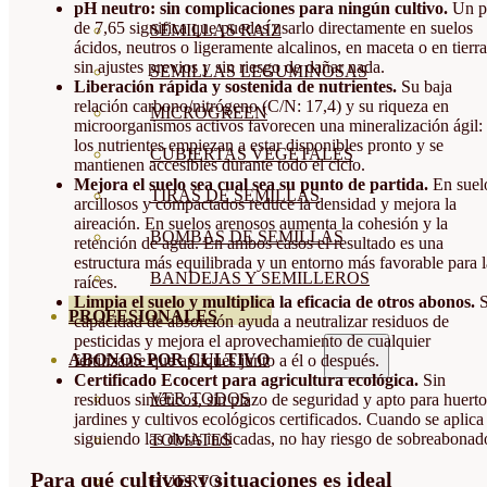
pH neutro: sin complicaciones para ningún cultivo.
Un 
de 7,65 significa que puedes usarlo directamente en suelos
SEMILLAS RAÍZ
ácidos, neutros o ligeramente alcalinos, en maceta o en tierra
sin ajustes previos y sin riesgo de dañar nada.
SEMILLAS LEGUMINOSAS
Liberación rápida y sostenida de nutrientes.
Su baja
relación carbono/nitrógeno (C/N: 17,4) y su riqueza en
MICROGREEN
microorganismos activos favorecen una mineralización ágil:
los nutrientes empiezan a estar disponibles pronto y se
CUBIERTAS VEGETALES
mantienen accesibles durante todo el ciclo.
Mejora el suelo sea cual sea su punto de partida.
En suel
TIRAS DE SEMILLAS
arcillosos y compactados reduce la densidad y mejora la
aireación. En suelos arenosos aumenta la cohesión y la
BOMBAS DE SEMILLAS
retención de agua. En ambos casos el resultado es una
estructura más equilibrada y un entorno más favorable para l
BANDEJAS Y SEMILLEROS
raíces.
Limpia el suelo y multiplica la eficacia de otros abonos.
S
PROFESIONALES
capacidad de absorción ayuda a neutralizar residuos de
pesticidas y mejora el aprovechamiento de cualquier
ABONOS POR CULTIVO
fertilizante que apliques junto a él o después.
Certificado Ecocert para agricultura ecológica.
Sin
VER TODOS
residuos sintéticos, sin plazo de seguridad y apto para huerto
jardines y cultivos ecológicos certificados. Cuando se aplica
siguiendo las dosis indicadas, no hay riesgo de sobreabonad
TOMATES
Para qué cultivos y situaciones es ideal
HUERTO