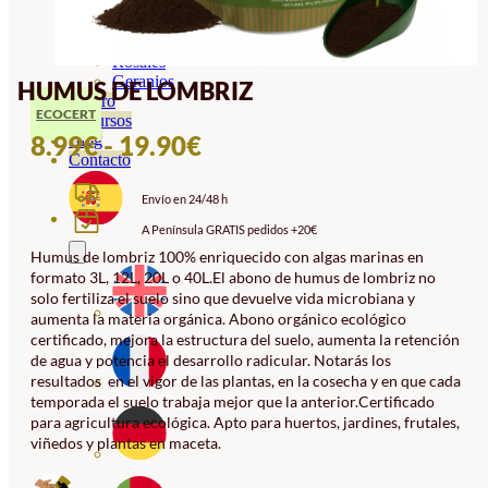
Orquideas
Ornamentales
Hortensias
Rosales
Geranios
HUMUS DE LOMBRIZ
Vivero
ECOCERT
Recursos
RANGO
8.99
€
-
19.90
€
Blog
Contacto
DE
Envío en 24/48 h
PRECIOS:
A Península GRATIS pedidos +20€
DESDE
Humus de lombriz 100% enriquecido con algas marinas en
8.99€
formato 3L, 12L, 20L o 40L.El abono de humus de lombriz no
HASTA
solo fertiliza el suelo sino que devuelve vida microbiana y
aumenta la materia orgánica. Abono orgánico ecológico
19.90€
certificado, mejora la estructura del suelo, aumenta la retención
de agua y potencia el desarrollo radicular. Notarás los
resultados en el vigor de las plantas, en la cosecha y en que cada
temporada el suelo trabaja mejor que la anterior.Certificado
para agricultura ecológica. Apto para huertos, jardines, frutales,
viñedos y plantas en maceta.