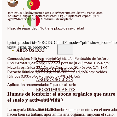
Jardín: 0,5-1 kg/m2Hortícolas: 1-2 kg/m2Frutales: 2kg /m2 transplante.
Adultos: 4-5kg/añoConíferas y setos: 1 kg = 10 plantasCésped: 0,5-1
kg/m2Macetas:Esparcir. 10% humus transplante.
Plazo de seguridad: No tiene plazo de seguridad
[print_product id="PRODUCT_ID" mode="pdf" show_icon="no
text="Ficha de producto"]
ABONOS ECO
Composicion: Nitrógeno total 1,56% p/p; Pentóxido de fósforo
VER TODOS
(P2O5) total 1,23% p/p; Óxido de potasio (K2O) total 0,36% p/p;
Materia orgánica 33,17% p/p; C organico 20,7 % p/p; C/N 17,4
ABONOS LÍQUIDOS
Extracto húmico 5,39% p/p; Ácido húmicos 4,46% p/p; Ácidos
fúlvicos 0,93% p/p; Humedad 37,4%; pH:7,65
ABONOS SOLIDOS
Aplicación recomendada: Esparcir al suelo
BIOESTIMULANTES
Humus de lombriz: el abono orgánico que nutre
el suelo y activa su vida
SUSTRATOS Y
DECORATIVAS
La mayoría de los humus de lombriz que encuentras en el mercado
hacen bien su trabajo: aportan materia orgánica, mejoran el suelo,