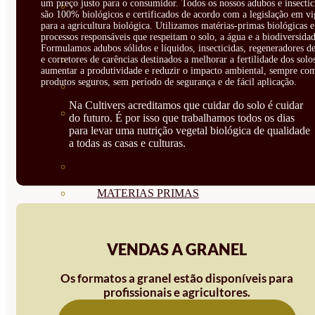
um preço justo para o consumidor. Todos os nossos adubos e insectic
CORRECTORES DE
são 100% biológicos e certificados de acordo com a legislação em vi
para a agricultura biológica. Utilizamos matérias-primas biológicas e
CARENCIAS
processos responsáveis que respeitam o solo, a água e a biodiversidad
Formulamos adubos sólidos e líquidos, insecticidas, regeneradores de
ENRAIZANTES
e corretores de carências destinados a melhorar a fertilidade dos solo
aumentar a produtividade e reduzir o impacto ambiental, sempre co
produtos seguros, sem período de segurança e de fácil aplicação.
MADURACIÓN Y ENGORDE
Na Cultivers acreditamos que cuidar do solo é cuidar
REGENERADORES DEL
do futuro. É por isso que trabalhamos todos os dias
para levar uma nutrição vegetal biológica de qualidade
SUELO
a todas as casas e culturas.
ÁCIDOS HÚMICOS
MATERIAS PRIMAS
PROTECCIÓN CULTIVOS Y
VENDAS A GRANEL
PLANTAS
PLANTAS INTERIOR
Os formatos a granel estão disponíveis para
profissionais e agricultores.
GROWPUNCH