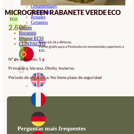
Orquideas
Ornamentales
MICROGREEN RABANETE VERDE ECO
Hortensias
Rosales
ECO
Geranios
2.50
€
Vivero
Recursos
Blogue ECO
Envio em 24 a 48 horas
CONTACTO
Portes grátis para a Península em encomendas superiores a
€20.
Nº de sementes: 5 g
Primavera, Verano, Otoño, Invierno
Período de segurança: No tiene plazo de seguridad
Perguntas mais frequentes