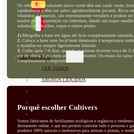
Os rebentos de rabanete micro verde têm um caule verde, bro
rapidamente e têm um sabor agradavelmente picante. Ricos e
vitaminas e minerais, são extremamente versáteis e podem ser
usados como guarnição ou cobertura, dando um toque saudáv
saladas, sanduíches, sopas e outros pratos.
1)
Mergulha a base em água até ficar completamente saturada.
2.
Coloca a base num local bem iluminado à temperatura ambi
e mantém-na sempre ligeiramente húmida.
3.
Colhe após 7-8 dias, quando as plantas tiverem cerca de 5-
cm de altura. Lava bem antes de consumir. Os restos da caixa 
ABONOS ECO
completamente compostáveis.
VER TODOS
ABONOS LÍQUIDOS
ABONOS SOLIDOS
BIOESTIMULANTES
Porquê escolher Cultivers
SUSTRATOS Y
Somos fabricantes de fertilizantes ecológicos e orgânicos e vendemo-
DECORATIVAS
diretamente online, o que nos permite controlar todo o processo e ga
produtos 100% naturais e inofensivos para animais e plantas, e vendê