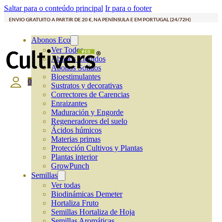
Saltar para o conteúdo principal
Ir para o footer
ENVIO GRATUITO A PARTIR DE 20 €, NA PENÍNSULA E EM PORTUGAL (24/72H)
Abonos Eco
Ver Todos
Abonos Líquidos
Abonos Solidos
Bioestimulantes
0
Sustratos y decorativas
Correctores de Carencias
Enraizantes
Maduración y Engorde
Regeneradores del suelo
Ácidos húmicos
Materias primas
Protección Cultivos y Plantas
Plantas interior
GrowPunch
Semillas
Ver todas
Biodinámicas Demeter
Hortaliza Fruto
Semillas Hortaliza de Hoja
Semillas Aromáticas