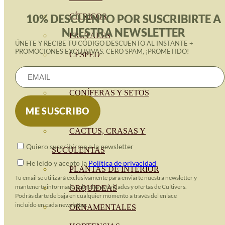
CÍTRICOS
10% DESCUENTO POR SUSCRIBIRTE A
NUESTRA NEWSLETTER
FRUTALES
ÚNETE Y RECIBE TU CÓDIGO DESCUENTO AL INSTANTE +
PROMOCIONES EXCLUSIVAS. CERO SPAM, ¡PROMETIDO!
CÉSPED
BONSAI
CONÍFERAS Y SETOS
OLIVO
CACTUS, CRASAS Y
Quiero suscribirme a la newsletter
SUCULENTAS
He leido y acepto la
Política de privacidad
PLANTAS DE INTERIOR
Tu email se utilizará exclusivamente para enviarte nuestra newsletter y
mantenerte informado sobre las actividades y ofertas de Cultivers.
ORQUIDEAS
Podrás darte de baja en cualquier momento a través del enlace
incluido en cada newsletter.
ORNAMENTALES