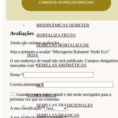
CONSULTA OS PREÇOS ESPECIAIS
SEMILLAS
VER TODAS
BIODINÁMICAS DEMETER
Avaliações
HORTALIZA FRUTO
Ainda não existem avaliações.
SEMILLAS HORTALIZA DE
Seja o primeiro a avaliar “Microgreen Rabanete Verde Eco”
HOJA
O seu endereço de email não será publicado.
Campos obrigatório
SEMILLAS AROMÁTICAS
marcados com
*
Nome
*
SEMILLAS FLORES
Correio eletrónico
*
SEMILLAS FLORES
Guardar o meu nome, email e site neste navegador para a
COMESTIBLES
próxima vez que eu comentar.
SEMILLAS TRADICIONALES
A sua classificação
*
SEMILLAS BRASICAS
A sua avaliação sobre o produto
*