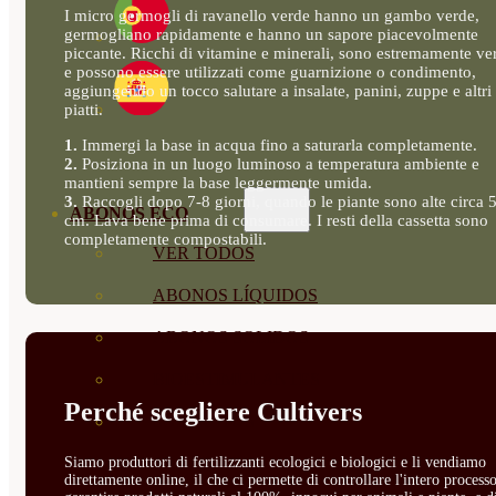
I micro germogli di ravanello verde hanno un gambo verde,
germogliano rapidamente e hanno un sapore piacevolmente
piccante. Ricchi di vitamine e minerali, sono estremamente ver
e possono essere utilizzati come guarnizione o condimento,
aggiungendo un tocco salutare a insalate, panini, zuppe e altri
piatti.
1.
Immergi la base in acqua fino a saturarla completamente.
2.
Posiziona in un luogo luminoso a temperatura ambiente e
mantieni sempre la base leggermente umida.
3.
Raccogli dopo 7-8 giorni, quando le piante sono alte circa 
ABONOS ECO
cm. Lava bene prima di consumare. I resti della cassetta sono
completamente compostabili.
VER TODOS
ABONOS LÍQUIDOS
ABONOS SOLIDOS
BIOESTIMULANTES
Perché scegliere Cultivers
SUSTRATOS Y
Siamo produttori di fertilizzanti ecologici e biologici e li vendiamo
DECORATIVAS
direttamente online, il che ci permette di controllare l'intero processo