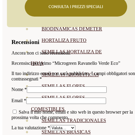
SEMILLAS
CONSULTA I PREZZI SPECIALI
VER TODAS
BIODINÁMICAS DEMETER
HORTALIZA FRUTO
Recensioni
SEMILLAS HORTALIZA DE
Ancora non ci sono recensioni.
HOJA
Recensisci per primo “Microgreen Ravanello Verde Eco”
Il tuo indirizzo email non sarà pubblicato.
I campi obbligatori so
SEMILLAS AROMÁTICAS
contrassegnati
*
SEMILLAS FLORES
Nome
*
SEMILLAS FLORES
Email
*
COMESTIBLES
Salva il mio nome, email e sito web in questo browser per la
prossima volta che commento.
SEMILLAS TRADICIONALES
La tua valutazione
*
SEMILLAS BRASICAS