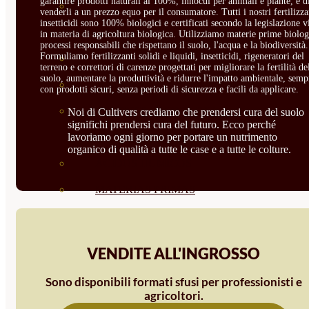
garantire prodotti naturali al 100%, innocui per animali e piante, e d
CORRECTORES DE
venderli a un prezzo equo per il consumatore. Tutti i nostri fertilizza
insetticidi sono 100% biologici e certificati secondo la legislazione v
CARENCIAS
in materia di agricoltura biologica. Utilizziamo materie prime biolog
processi responsabili che rispettano il suolo, l'acqua e la biodiversità.
Formuliamo fertilizzanti solidi e liquidi, insetticidi, rigeneratori del
ENRAIZANTES
terreno e correttori di carenze progettati per migliorare la fertilità de
suolo, aumentare la produttività e ridurre l'impatto ambientale, semp
MADURACIÓN Y ENGORDE
con prodotti sicuri, senza periodi di sicurezza e facili da applicare.
REGENERADORES DEL
Noi di Cultivers crediamo che prendersi cura del suolo
significhi prendersi cura del futuro. Ecco perché
lavoriamo ogni giorno per portare un nutrimento
SUELO
organico di qualità a tutte le case e a tutte le colture.
ÁCIDOS HÚMICOS
MATERIAS PRIMAS
PROTECCIÓN CULTIVOS Y
PLANTAS
VENDITE ALL'INGROSSO
PLANTAS INTERIOR
Sono disponibili formati sfusi per professionisti e
GROWPUNCH
agricoltori.