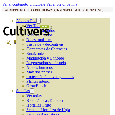
Vai al contenuto principale
Vai al piè di pagina
SPEDIZIONE GRATUITA A PARTIRE DA 20 €, IN PENISOLA E PORTOGALLO (24/72H)
Abonos Eco
Ver Todos
Abonos Líquidos
Abonos Solidos
Bioestimulantes
0
Sustratos y decorativas
Correctores de Carencias
Enraizantes
Maduración y Engorde
Regeneradores del suelo
Ácidos húmicos
Materias primas
Protección Cultivos y Plantas
Plantas interior
GrowPunch
Semillas
Ver todas
Biodinámicas Demeter
Hortaliza Fruto
Semillas Hortaliza de Hoja
Semillas Aromáticas