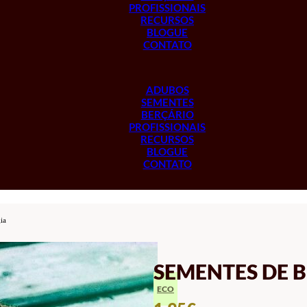
PROFISSIONAIS
RECURSOS
BLOGUE
CONTATO
ADUBOS
SEMENTES
BERÇÁRIO
PROFISSIONAIS
RECURSOS
BLOGUE
CONTATO
ia
SEMENTES DE 
ECO