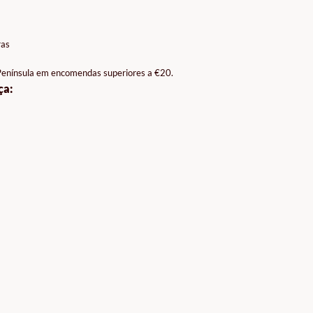
ras
 Península em encomendas superiores a €20.
ça: