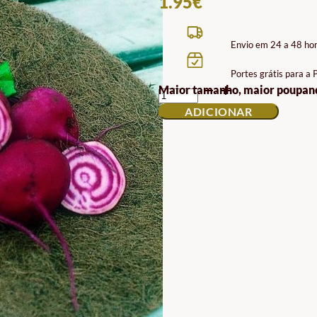
1.95
€
Envio em 24 a 48 ho
Portes grátis para a
QUANTIDADE
Maior tamanho, maior poupan
DE
ADICIONAR
SEMENTES
DE
BETERRABA
CHIOGGIA