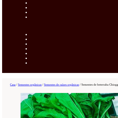
Casa
/
Sementes orgânicas
/
Sementes de raízes orgânicas
/
Sementes de beterraba Chiogg