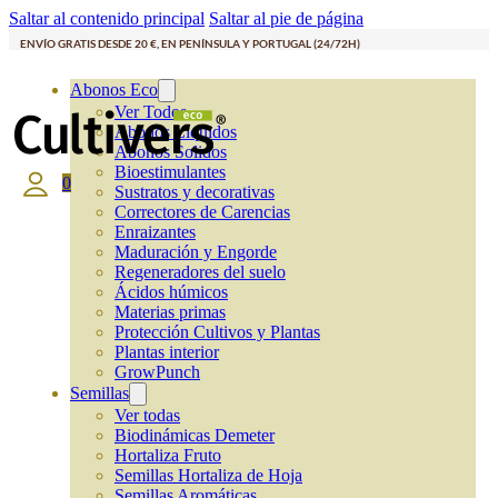
Saltar al contenido principal
Saltar al pie de página
ENVÍO GRATIS DESDE 20 €, EN PENÍNSULA Y PORTUGAL (24/72H)
Abonos Eco
Ver Todos
Abonos Líquidos
Abonos Solidos
Bioestimulantes
0
Sustratos y decorativas
Correctores de Carencias
Enraizantes
Maduración y Engorde
Regeneradores del suelo
Ácidos húmicos
Materias primas
Protección Cultivos y Plantas
Plantas interior
GrowPunch
Semillas
Ver todas
Biodinámicas Demeter
Hortaliza Fruto
Semillas Hortaliza de Hoja
Semillas Aromáticas