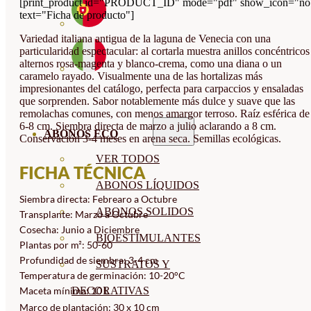
[print_product id="PRODUCT_ID" mode="pdf" show_icon="no
text="Ficha de producto"]
Variedad italiana antigua de la laguna de Venecia con una
particularidad espectacular: al cortarla muestra anillos concéntricos
alternos rosa-magenta y blanco-crema, como una diana o un
caramelo rayado. Visualmente una de las hortalizas más
impresionantes del catálogo, perfecta para carpaccios y ensaladas
que sorprenden. Sabor notablemente más dulce y suave que las
remolachas comunes, con menos amargor terroso. Raíz esférica de
6-8 cm. Siembra directa de marzo a julio aclarando a 8 cm.
ABONOS ECO
Conservación 3-4 meses en arena seca. Semillas ecológicas.
VER TODOS
FICHA TÉCNICA
ABONOS LÍQUIDOS
Siembra directa: Febrearo a Octubre
ABONOS SOLIDOS
Transplante: Marzo a Octubre
Cosecha: Junio a Diciembre
BIOESTIMULANTES
Plantas por m²: 50-60
Profundidad de siembra: 3-4 cm
SUSTRATOS Y
Temperatura de germinación: 10-20°C
DECORATIVAS
Maceta mínima: 10 L
Marco de plantación: 30 x 10 cm