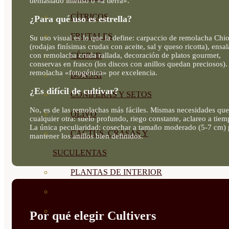
demasiado intenso o «a tierra».
CÍTRICOS
¿Para qué uso es estrella?
FRUTALES
Su uso visual es lo que la define: carpaccio de remolacha Chi
(rodajas finísimas crudas con aceite, sal y queso ricotta), ensa
con remolacha cruda rallada, decoración de platos gourmet,
CÉSPED
conservas en frasco (los discos con anillos quedan preciosos).
remolacha «fotogénica» por excelencia.
BONSAI
¿Es difícil de cultivar?
CONÍFERAS Y SETOS
No, es de las remolachas más fáciles. Mismas necesidades que
OLIVO
cualquier otra: suelo profundo, riego constante, aclareo a tiem
La única peculiaridad: cosechar a tamaño moderado (5-7 cm) 
CACTUS, CRASAS Y
mantener los anillos bien definidos.
SUCULENTAS
PLANTAS DE INTERIOR
ORQUIDEAS
ORNAMENTALES
Por qué elegir Cultivers