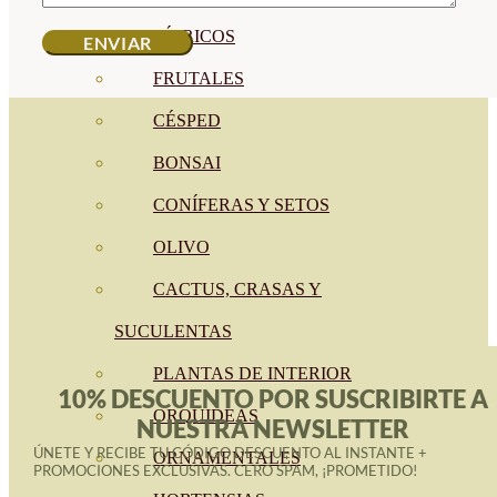
CÍTRICOS
FRUTALES
CÉSPED
BONSAI
CONÍFERAS Y SETOS
OLIVO
CACTUS, CRASAS Y
SUCULENTAS
PLANTAS DE INTERIOR
10% DESCUENTO POR SUSCRIBIRTE A
ORQUIDEAS
NUESTRA NEWSLETTER
ÚNETE Y RECIBE TU CÓDIGO DESCUENTO AL INSTANTE +
ORNAMENTALES
PROMOCIONES EXCLUSIVAS. CERO SPAM, ¡PROMETIDO!