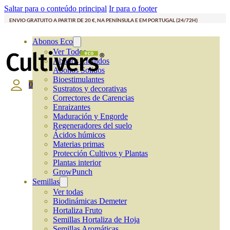
Saltar para o conteúdo principal
Ir para o footer
ENVIO GRATUITO A PARTIR DE 20 €, NA PENÍNSULA E EM PORTUGAL (24/72H)
Abonos Eco
Ver Todos
Abonos Líquidos
Abonos Solidos
Bioestimulantes
0
Sustratos y decorativas
Correctores de Carencias
Enraizantes
Maduración y Engorde
Regeneradores del suelo
Ácidos húmicos
Materias primas
Protección Cultivos y Plantas
Plantas interior
GrowPunch
Semillas
Ver todas
Biodinámicas Demeter
Hortaliza Fruto
Semillas Hortaliza de Hoja
Semillas Aromáticas