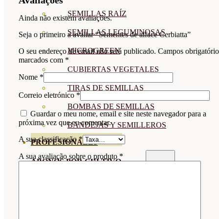
SEMILLAS RAÍZ
Ainda não existem avaliações.
SEMILLAS LEGUMINOSAS
Seja o primeiro a avaliar “Sementes de alface Cerbiatta”
MICROGREEN
O seu endereço de email não será publicado.
Campos obrigatório
marcados com
*
CUBIERTAS VEGETALES
Nome
*
TIRAS DE SEMILLAS
Correio eletrónico
*
BOMBAS DE SEMILLAS
Guardar o meu nome, email e site neste navegador para a
próxima vez que eu comentar.
BANDEJAS Y SEMILLEROS
A sua classificação
*
PROFESIONALES
A sua avaliação sobre o produto
*
ABONOS POR CULTIVO
VER TODOS
TOMATES
HUERTO