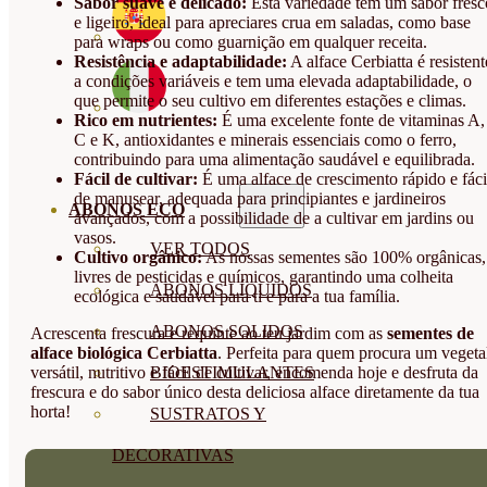
Sabor suave e delicado:
Esta variedade tem um sabor fresc
e ligeiro, ideal para apreciares crua em saladas, como base
para wraps ou como guarnição em qualquer receita.
Resistência e adaptabilidade:
A alface Cerbiatta é resistent
a condições variáveis e tem uma elevada adaptabilidade, o
que permite o seu cultivo em diferentes estações e climas.
Rico em nutrientes:
É uma excelente fonte de vitaminas A,
C e K, antioxidantes e minerais essenciais como o ferro,
contribuindo para uma alimentação saudável e equilibrada.
Fácil de cultivar:
É uma alface de crescimento rápido e fáci
de manusear, adequada para principiantes e jardineiros
ABONOS ECO
avançados, com a possibilidade de a cultivar em jardins ou
vasos.
VER TODOS
Cultivo orgânico:
As nossas sementes são 100% orgânicas,
livres de pesticidas e químicos, garantindo uma colheita
ABONOS LÍQUIDOS
ecológica e saudável para ti e para a tua família.
ABONOS SOLIDOS
Acrescenta frescura e requinte ao teu jardim com as
sementes de
alface biológica Cerbiatta
. Perfeita para quem procura um vegeta
versátil, nutritivo e fácil de cultivar, encomenda hoje e desfruta da
BIOESTIMULANTES
frescura e do sabor único desta deliciosa alface diretamente da tua
horta!
SUSTRATOS Y
DECORATIVAS