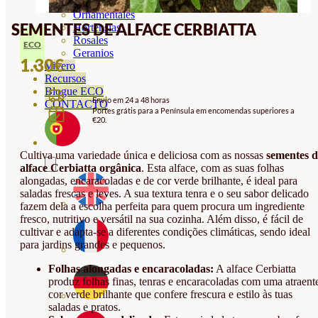
Orquideas
Ornamentales
SEMENTES DE ALFACE CERBIATTA
Hortensias
Rosales
ECO
Geranios
1.30
€
Vivero
Recursos
Blogue ECO
Envio em 24 a 48 horas
CONTACTO
Portes grátis para a Península em encomendas superiores a
€20.
Cultiva uma variedade única e deliciosa com as nossas
sementes d
alface Cerbiatta orgânica
. Esta alface, com as suas folhas
alongadas, encaracoladas e de cor verde brilhante, é ideal para
saladas frescas e leves. A sua textura tenra e o seu sabor delicado
fazem dela a escolha perfeita para quem procura um ingrediente
fresco, nutritivo e versátil na sua cozinha. Além disso, é fácil de
cultivar e adapta-se a diferentes condições climáticas, sendo ideal
para jardins grandes e pequenos.
Folhas alongadas e encaracoladas:
A alface Cerbiatta
produz folhas finas, tenras e encaracoladas com uma atraent
cor verde brilhante que confere frescura e estilo às tuas
saladas e pratos.