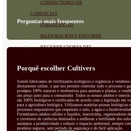
CORRECTORES DE
CARENCIAS
Perguntas mais frequentes
ENRAIZANTES
MADURACIÓN Y ENGORDE
REGENERADORES DEL
SUELO
Porquê escolher Cultivers
ÁCIDOS HÚMICOS
MATERIAS PRIMAS
Somos fabricantes de fertilizantes ecológicos e orgânicos e vendemo-
diretamente online, o que nos permite controlar todo o processo e ga
produtos 100% naturais e inofensivos para animais e plantas, e vendê
PROTECCIÓN CULTIVOS Y
um preço justo para o consumidor. Todos os nossos adubos e insectic
são 100% biológicos e certificados de acordo com a legislação em vi
PLANTAS
para a agricultura biológica. Utilizamos matérias-primas biológicas e
processos responsáveis que respeitam o solo, a água e a biodiversidad
PLANTAS INTERIOR
Formulamos adubos sólidos e líquidos, insecticidas, regeneradores de
e corretores de carências destinados a melhorar a fertilidade dos solo
aumentar a produtividade e reduzir o impacto ambiental, sempre co
GROWPUNCH
produtos seguros, sem período de segurança e de fácil aplicação.