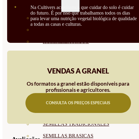
SEMILLAS
Na Cultivers acreditamos que cuidar do solo é cuidar
do futuro. É por isso que trabalhamos todos os dias
VER TODAS
para levar uma nutrição vegetal biológica de qualidade
a todas as casas e culturas.
BIODINÁMICAS DEMETER
HORTALIZA FRUTO
SEMILLAS HORTALIZA DE
HOJA
VENDAS A GRANEL
SEMILLAS AROMÁTICAS
Os formatos a granel estão disponíveis para
SEMILLAS FLORES
profissionais e agricultores.
SEMILLAS FLORES
CONSULTA OS PREÇOS ESPECIAIS
COMESTIBLES
SEMILLAS TRADICIONALES
SEMILLAS BRASICAS
Avaliações