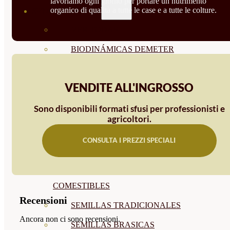
lavoriamo ogni giorno per portare un nutrimento
organico di qualità a tutte le case e a tutte le colture.
SEMILLAS
VER TODAS
BIODINÁMICAS DEMETER
HORTALIZA FRUTO
VENDITE ALL'INGROSSO
SEMILLAS HORTALIZA DE
HOJA
Sono disponibili formati sfusi per professionisti e
agricoltori.
SEMILLAS AROMÁTICAS
CONSULTA I PREZZI SPECIALI
SEMILLAS FLORES
SEMILLAS FLORES
COMESTIBLES
Recensioni
SEMILLAS TRADICIONALES
Ancora non ci sono recensioni.
SEMILLAS BRASICAS