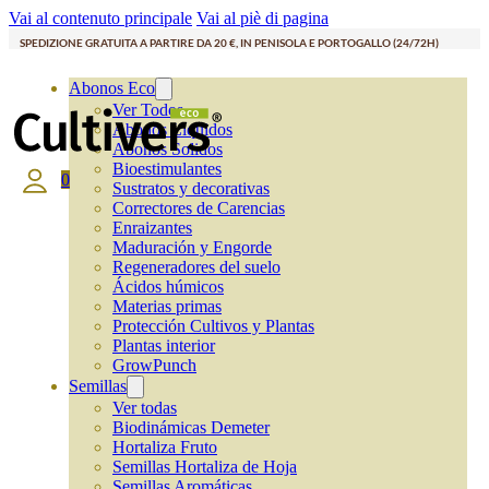
Vai al contenuto principale
Vai al piè di pagina
SPEDIZIONE GRATUITA A PARTIRE DA 20 €, IN PENISOLA E PORTOGALLO (24/72H)
Abonos Eco
Ver Todos
Abonos Líquidos
Abonos Solidos
Bioestimulantes
0
Sustratos y decorativas
Correctores de Carencias
Enraizantes
Maduración y Engorde
Regeneradores del suelo
Ácidos húmicos
Materias primas
Protección Cultivos y Plantas
Plantas interior
GrowPunch
Semillas
Ver todas
Biodinámicas Demeter
Hortaliza Fruto
Semillas Hortaliza de Hoja
Semillas Aromáticas