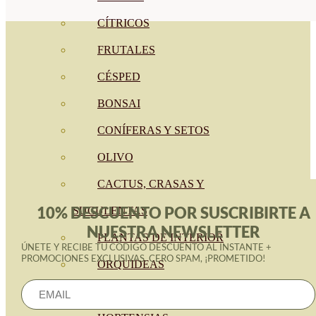
CÍTRICOS
FRUTALES
CÉSPED
BONSAI
CONÍFERAS Y SETOS
OLIVO
CACTUS, CRASAS Y
10% DESCUENTO POR SUSCRIBIRTE A
SUCULENTAS
NUESTRA NEWSLETTER
PLANTAS DE INTERIOR
ÚNETE Y RECIBE TU CÓDIGO DESCUENTO AL INSTANTE +
PROMOCIONES EXCLUSIVAS. CERO SPAM, ¡PROMETIDO!
ORQUIDEAS
ORNAMENTALES