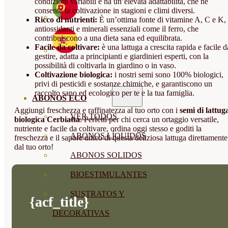
condizioni variabili e ha un’elevata adattabilità, che ne
consente la coltivazione in stagioni e climi diversi.
Ricco di nutrienti:
È un’ottima fonte di vitamine A, C e K,
antiossidanti e minerali essenziali come il ferro, che
contribuiscono a una dieta sana ed equilibrata.
Facile da coltivare:
è una lattuga a crescita rapida e facile d
gestire, adatta a principianti e giardinieri esperti, con la
possibilità di coltivarla in giardino o in vaso.
Coltivazione biologica:
i nostri semi sono 100% biologici,
privi di pesticidi e sostanze chimiche, e garantiscono un
raccolto sano ed ecologico per te e la tua famiglia.
ABONOS ECO
Aggiungi freschezza e raffinatezza al tuo orto con i
semi di lattug
VER TODOS
biologica Cerbiatta
. Perfetti per chi cerca un ortaggio versatile,
nutriente e facile da coltivare, ordina oggi stesso e goditi la
ABONOS LÍQUIDOS
freschezza e il sapore unico di questa deliziosa lattuga direttamente
dal tuo orto!
ABONOS SOLIDOS
BIOESTIMULANTES
SUSTRATOS Y
{acf_title}
DECORATIVAS