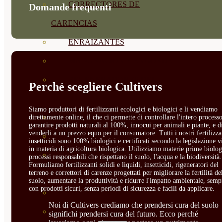
CORRECTORES DE
Domande frequenti
CARENCIAS
ENRAIZANTES
MADURACIÓN Y ENGORDE
REGENERADORES DEL
Perché scegliere Cultivers
SUELO
Siamo produttori di fertilizzanti ecologici e biologici e li vendiamo
ÁCIDOS HÚMICOS
direttamente online, il che ci permette di controllare l'intero processo
garantire prodotti naturali al 100%, innocui per animali e piante, e d
venderli a un prezzo equo per il consumatore. Tutti i nostri fertilizza
MATERIAS PRIMAS
insetticidi sono 100% biologici e certificati secondo la legislazione v
in materia di agricoltura biologica. Utilizziamo materie prime biolog
PROTECCIÓN CULTIVOS Y
processi responsabili che rispettano il suolo, l'acqua e la biodiversità.
Formuliamo fertilizzanti solidi e liquidi, insetticidi, rigeneratori del
terreno e correttori di carenze progettati per migliorare la fertilità de
PLANTAS
suolo, aumentare la produttività e ridurre l'impatto ambientale, semp
con prodotti sicuri, senza periodi di sicurezza e facili da applicare.
PLANTAS INTERIOR
Noi di Cultivers crediamo che prendersi cura del suolo
GROWPUNCH
significhi prendersi cura del futuro. Ecco perché