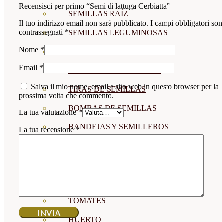
Recensisci per primo “Semi di lattuga Cerbiatta”
SEMILLAS RAÍZ
Il tuo indirizzo email non sarà pubblicato.
I campi obbligatori so
contrassegnati
*
SEMILLAS LEGUMINOSAS
Nome
*
MICROGREEN
Email
*
CUBIERTAS VEGETALES
Salva il mio nome, email e sito web in questo browser per la
TIRAS DE SEMILLAS
prossima volta che commento.
BOMBAS DE SEMILLAS
La tua valutazione
*
BANDEJAS Y SEMILLEROS
La tua recensione
*
PROFESIONALES
ABONOS POR CULTIVO
VER TODOS
TOMATES
HUERTO