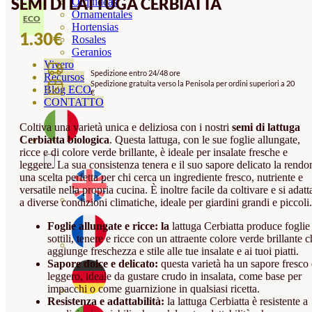
SEMI DI LATTUGA CERBIATTA
Orquideas
Ornamentales
ECO
Hortensias
1.30
€
Rosales
Geranios
Vivero
Spedizione entro 24/48 ore
Recursos
Spedizione gratuita verso la Penisola per ordini superiori a 20
Blog ECO
€
CONTATTO
Coltiva una varietà unica e deliziosa con i nostri
semi di lattuga
Cerbiatta biologica
. Questa lattuga, con le sue foglie allungate,
ricce e di colore verde brillante, è ideale per insalate fresche e
leggere. La sua consistenza tenera e il suo sapore delicato la rendo
una scelta perfetta per chi cerca un ingrediente fresco, nutriente e
versatile nella propria cucina. È inoltre facile da coltivare e si adatt
a diverse condizioni climatiche, ideale per giardini grandi e piccoli.
Foglie allungate e ricce: la
lattuga Cerbiatta produce foglie
sottili, tenere e ricce con un attraente colore verde brillante 
aggiunge freschezza e stile alle tue insalate e ai tuoi piatti.
Sapore dolce e delicato:
questa varietà ha un sapore fresco 
leggero, ideale da gustare crudo in insalata, come base per
impacchi o come guarnizione in qualsiasi ricetta.
Resistenza e adattabilità:
la lattuga Cerbiatta è resistente a