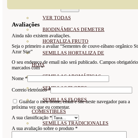
SEMILLAS
VER TODAS
Avaliações
BIODINÁMICAS DEMETER
Ainda não existem avaliações.
HORTALIZA FRUTO
Seja o primeiro a avaliar “Sementes de couve-rábano orgânico St
Azur Star”
SEMILLAS HORTALIZA DE
O seu endereço de email não será publicado.
Campos obrigatório
HOJA
marcados com
*
SEMILLAS AROMÁTICAS
Nome
*
SEMILLAS FLORES
Correio eletrónico
*
SEMILLAS FLORES
Guardar o meu nome, email e site neste navegador para a
próxima vez que eu comentar.
COMESTIBLES
A sua classificação
*
SEMILLAS TRADICIONALES
A sua avaliação sobre o produto
*
SEMILLAS BRASICAS