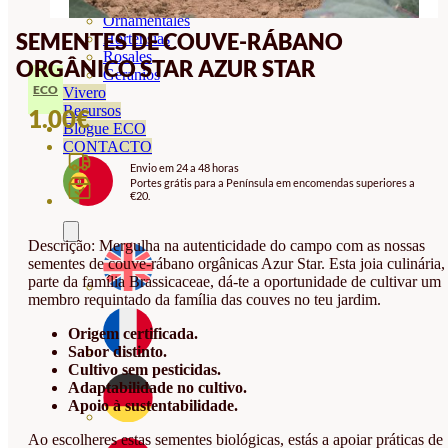
Orquideas
Ornamentales
SEMENTES DE COUVE-RÁBANO
Hortensias
Rosales
ORGÂNICO STAR AZUR STAR
Geranios
ECO
Vivero
Recursos
1.00
€
Blogue ECO
CONTACTO
Envio em 24 a 48 horas
Portes grátis para a Península em encomendas superiores a
€20.
Descrição: Mergulha na autenticidade do campo com as nossas
sementes de couve-rábano orgânicas Azur Star. Esta joia culinária,
parte da família Brassicaceae, dá-te a oportunidade de cultivar um
membro requintado da família das couves no teu jardim.
Origem certificada.
Sabor distinto.
Cultivo sem pesticidas.
Adaptabilidade no cultivo.
Apoio à sustentabilidade.
Ao escolheres estas sementes biológicas, estás a apoiar práticas de