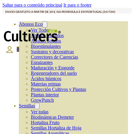
Saltar para o conteúdo principal
Ir para o footer
ENVIO GRATUITO A PARTIR DE 20 €, NA PENÍNSULA E EM PORTUGAL (24/72H)
Abonos Eco
Ver Todos
Abonos Líquidos
Abonos Solidos
Bioestimulantes
0
Sustratos y decorativas
Correctores de Carencias
Enraizantes
Maduración y Engorde
Regeneradores del suelo
Ácidos húmicos
Materias primas
Protección Cultivos y Plantas
Plantas interior
GrowPunch
Semillas
Ver todas
Biodinámicas Demeter
Hortaliza Fruto
Semillas Hortaliza de Hoja
Semillas Aromáticas