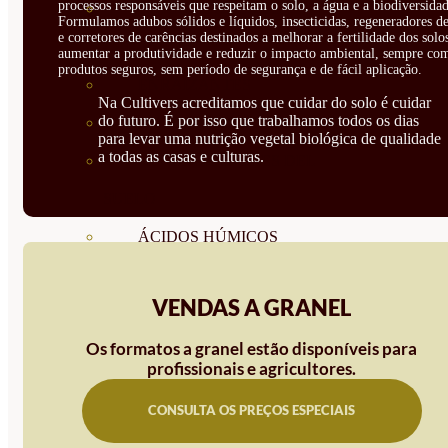
processos responsáveis que respeitam o solo, a água e a biodiversidad
CORRECTORES DE
Formulamos adubos sólidos e líquidos, insecticidas, regeneradores de
e corretores de carências destinados a melhorar a fertilidade dos solo
CARENCIAS
aumentar a produtividade e reduzir o impacto ambiental, sempre co
produtos seguros, sem período de segurança e de fácil aplicação.
ENRAIZANTES
Na Cultivers acreditamos que cuidar do solo é cuidar
do futuro. É por isso que trabalhamos todos os dias
MADURACIÓN Y ENGORDE
para levar uma nutrição vegetal biológica de qualidade
a todas as casas e culturas.
REGENERADORES DEL
SUELO
ÁCIDOS HÚMICOS
MATERIAS PRIMAS
VENDAS A GRANEL
PROTECCIÓN CULTIVOS Y
Os formatos a granel estão disponíveis para
PLANTAS
profissionais e agricultores.
PLANTAS INTERIOR
CONSULTA OS PREÇOS ESPECIAIS
GROWPUNCH