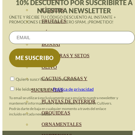
10% DESCUENTO POR SUSCRIBIRTE A
NUESTRA NEWSLETTER
CÍTRICOS
ÚNETE Y RECIBE TU CÓDIGO DESCUENTO AL INSTANTE +
FRUTALES
PROMOCIONES EXCLUSIVAS. CERO SPAM, ¡PROMETIDO!
CÉSPED
BONSAI
CONÍFERAS Y SETOS
OLIVO
CACTUS, CRASAS Y
Quiero suscribirme a la newsletter
He leido y acepto la
Política de privacidad
SUCULENTAS
Tu email se utilizará exclusivamente para enviarte nuestra newsletter y
PLANTAS DE INTERIOR
mantenerte informado sobre las actividades y ofertas de Cultivers.
Podrás darte de baja en cualquier momento a través del enlace
ORQUIDEAS
incluido en cada newsletter.
ORNAMENTALES