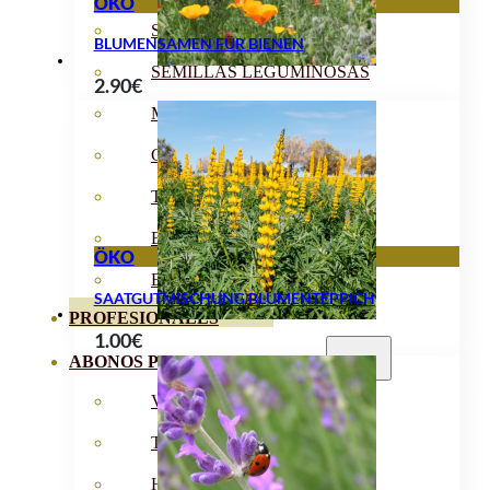
ÖKO
SEMILLAS RAÍZ
BLUMENSAMEN FÜR BIENEN
SEMILLAS LEGUMINOSAS
2.90
€
MICROGREEN
CUBIERTAS VEGETALES
TIRAS DE SEMILLAS
BOMBAS DE SEMILLAS
ÖKO
BANDEJAS Y SEMILLEROS
SAATGUTMISCHUNG BLUMENTEPPICH
PROFESIONALES
1.00
€
ABONOS POR CULTIVO
VER TODOS
TOMATES
HUERTO