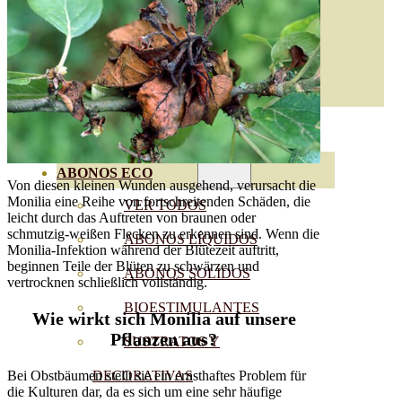
ABONOS ECO
Von diesen kleinen Wunden ausgehend, verursacht die
Monilia eine Reihe von fortschreitenden Schäden, die
VER TODOS
leicht durch das Auftreten von braunen oder
schmutzig-weißen Flecken zu erkennen sind. Wenn die
ABONOS LÍQUIDOS
Monilia-Infektion während der Blütezeit auftritt,
beginnen Teile der Blüten zu schwärzen und
ABONOS SOLIDOS
vertrocknen schließlich vollständig.
BIOESTIMULANTES
Wie wirkt sich Monilia auf unsere
Pflanzen aus?
SUSTRATOS Y
Bei Obstbäumen stellt sie ein ernsthaftes Problem für
DECORATIVAS
die Kulturen dar, da es sich um eine sehr häufige