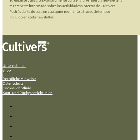
Tu email se utilizará exclusivamente para enviarte nuestra newsletter y
mantenerte informado sobre las actividades y ofertas de Cultivers.
Podrás darte de baja en cualquier momento a través del enlace
incluido en cada newsletter.
Unternehmen
Shop
Rechtliche Hinweise
Datenschutz
Cookie-Richtlinie
Kauf- und Rückgaberichtlinien