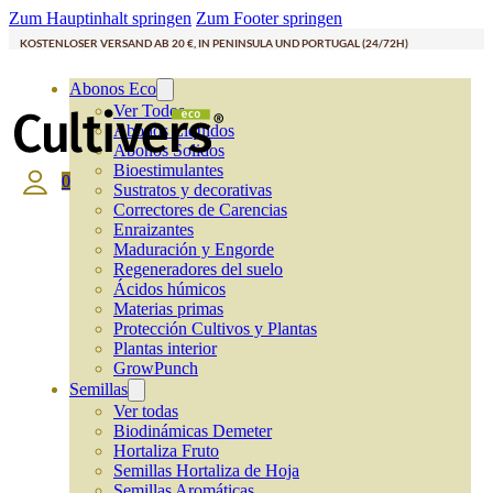
Zum Hauptinhalt springen
Zum Footer springen
KOSTENLOSER VERSAND AB 20 €, IN PENINSULA UND PORTUGAL (24/72H)
Abonos Eco
Ver Todos
Abonos Líquidos
Abonos Solidos
Bioestimulantes
0
Sustratos y decorativas
Correctores de Carencias
Enraizantes
Maduración y Engorde
Regeneradores del suelo
Ácidos húmicos
Materias primas
Protección Cultivos y Plantas
Plantas interior
GrowPunch
Semillas
Ver todas
Biodinámicas Demeter
Hortaliza Fruto
Semillas Hortaliza de Hoja
Semillas Aromáticas