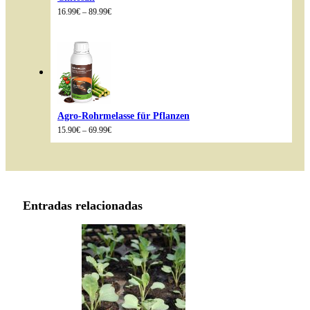
Preisspanne:
16.99
€
–
89.99
€
16.99€
bis
89.99€
Agro-Rohrmelasse für Pflanzen
Preisspanne:
15.90
€
–
69.99
€
15.90€
bis
69.99€
Entradas relacionadas