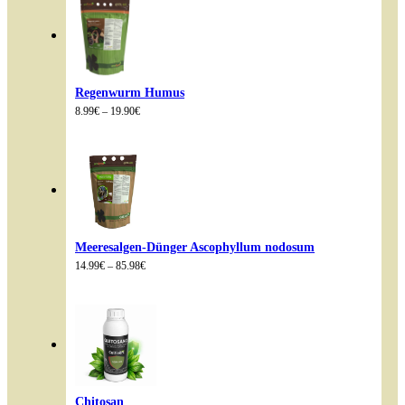
Regenwurm Humus
Preisspanne:
8.99
€
–
19.90
€
8.99€
bis
19.90€
Meeresalgen-Dünger Ascophyllum nodosum
Preisspanne:
14.99
€
–
85.98
€
14.99€
bis
85.98€
Chitosan