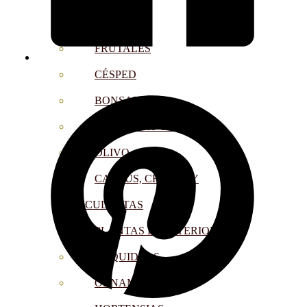
CÍTRICOS
FRUTALES
CÉSPED
BONSAI
CONÍFERAS Y SETOS
OLIVO
CACTUS, CRASAS Y
SUCULENTAS
PLANTAS DE INTERIOR
ORQUIDEAS
ORNAMENTALES