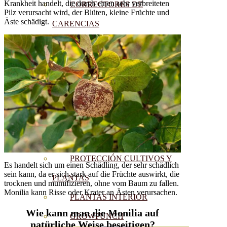
Krankheit handelt, die durch einen sehr verbreiteten
CORRECTORES DE
Pilz verursacht wird, der Blüten, kleine Früchte und
Äste schädigt.
CARENCIAS
ENRAIZANTES
MADURACIÓN Y ENGORDE
REGENERADORES DEL
SUELO
ÁCIDOS HÚMICOS
MATERIAS PRIMAS
PROTECCIÓN CULTIVOS Y
Es handelt sich um einen Schädling, der sehr schädlich
sein kann, da er sich stark auf die Früchte auswirkt, die
PLANTAS
trocknen und mumifizieren, ohne vom Baum zu fallen.
Monilia kann Risse oder Krater an Ästen verursachen.
PLANTAS INTERIOR
Wie kann man die Monilia auf
GROWPUNCH
natürliche Weise beseitigen?