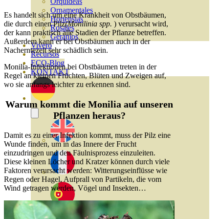
Orquideas
Ornamentales
Es handelt sich um eine Krankheit von Obstbäumen,
Hortensias
die durch einen Pilz
(Monilinia spp.
) verursacht wird,
Rosales
der
kann praktisch alle Stadien der Pflanze betreffen.
Geranios
Außerdem kann er bei Obstbäumen auch in der
Vivero
Nacherntezeit sehr schädlich sein.
Recursos
ECO-Blog
Monilia-Infektionen bei Obstbäumen treten in der
KONTAKT
Regel an kleinen Früchten, Blüten und Zweigen auf,
wo sie anfangs leichter zu erkennen sind.
Warum kommt die Monilia auf unseren
Pflanzen heraus?
Damit es zu einer Infektion kommt, muss der Pilz eine
Wunde finden, um in das Innere der Frucht
einzudringen und den Fäulnisprozess einzuleiten.
Diese kleinen Löcher und Kratzer können durch viele
Faktoren verursacht werden: Witterungseinflüsse wie
Regen oder Hagel, Aufprall von Partikeln, die vom
Wind getragen werden, Vögel und Insekten…