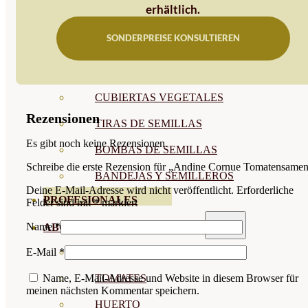
erhältlich.
SEMILLAS RAÍZ
SONDERPREISE KONSULTIEREN
SEMILLAS LEGUMINOSAS
MICROGREEN
CUBIERTAS VEGETALES
Rezensionen
TIRAS DE SEMILLAS
Es gibt noch keine Rezensionen.
BOMBAS DE SEMILLAS
Schreibe die erste Rezension für „Andine Cornue Tomatensame
BANDEJAS Y SEMILLEROS
Deine E-Mail-Adresse wird nicht veröffentlicht.
Erforderliche
PROFESIONALES
Felder sind mit
*
markiert
Name
*
ABONOS POR CULTIVO
VER TODOS
E-Mail
*
TOMATES
Name, E-Mail-Adresse und Website in diesem Browser für
meinen nächsten Kommentar speichern.
HUERTO