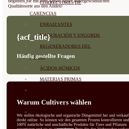
beginnen Sie mit dem Anbau dieser außergewöhnlichen
CORRECTORES DE
Qualitätssorte aus den Anden!
CARENCIAS
ENRAIZANTES
{acf_title}
MADURACIÓN Y ENGORDE
REGENERADORES DEL
Häufig gestellte Fragen
SUELO
ÁCIDOS HÚMICOS
MATERIAS PRIMAS
PROTECCIÓN CULTIVOS Y
Warum Cultivers wählen
PLANTAS
PLANTAS INTERIOR
Wir stellen ökologische und organische Düngemittel her und verkauf
direkt online. So können wir den gesamten Prozess kontrollieren un
GROWPUNCH
100% natürliche und unschädliche Produkte für Tiere und Pflanzen