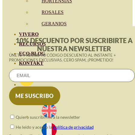
HORTENSIAS
ROSALES
GERANIOS
VIVERO
10% DESCUENTO POR SUSCRIBIRTE A
RECURSOS
NUESTRA NEWSLETTER
ECO-BLOG
ÚNETE Y RECIBE TU CÓDIGO DESCUENTO AL INSTANTE +
PROMOCIONES EXCLUSIVAS. CERO SPAM, ¡PROMETIDO!
KONTAKT
Quiero suscribirme a la newsletter
He leido y acepto la
Política de privacidad