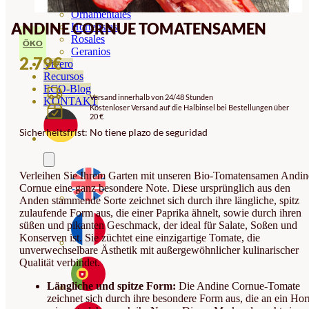
Orquideas
Ornamentales
ANDINE CORNUE TOMATENSAMEN
Hortensias
Rosales
ÖKO
Geranios
2.79
€
Vivero
Recursos
ECO-Blog
Versand innerhalb von 24/48 Stunden
KONTAKT
Kostenloser Versand auf die Halbinsel bei Bestellungen über
20 €
Sicherheitsfrist: No tiene plazo de seguridad
Verleihen Sie Ihrem Garten mit unseren Bio-Tomatensamen Andin
Cornue eine ganz besondere Note. Diese ursprünglich aus den
Anden stammende Sorte zeichnet sich durch ihre längliche, spitz
zulaufende Form aus, die einer Paprika ähnelt, sowie durch ihren
süßen und pikanten Geschmack, der ideal für Salate, Soßen und
Konserven ist. Sie züchtet eine einzigartige Tomate, die
unverwechselbare Ästhetik mit außergewöhnlicher kulinarischer
Qualität verbindet.
Längliche und spitze Form:
Die Andine Cornue-Tomate
zeichnet sich durch ihre besondere Form aus, die an ein Hor