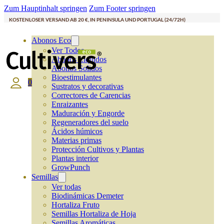
Zum Hauptinhalt springen
Zum Footer springen
KOSTENLOSER VERSAND AB 20 €, IN PENINSULA UND PORTUGAL (24/72H)
Abonos Eco
Ver Todos
Abonos Líquidos
Abonos Solidos
Bioestimulantes
0
Sustratos y decorativas
Correctores de Carencias
Enraizantes
Maduración y Engorde
Regeneradores del suelo
Ácidos húmicos
Materias primas
Protección Cultivos y Plantas
Plantas interior
GrowPunch
Semillas
Ver todas
Biodinámicas Demeter
Hortaliza Fruto
Semillas Hortaliza de Hoja
Semillas Aromáticas