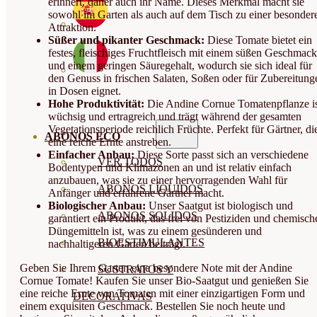
erinnert, daher auch ihr Name. Dieses Merkmal macht sie
sowohl im Garten als auch auf dem Tisch zu einer besonder
Attraktion.
Süßer und pikanter Geschmack:
Diese Tomate bietet ein
festes, fleischiges Fruchtfleisch mit einem süßen Geschmack
und einem geringen Säuregehalt, wodurch sie sich ideal für
den Genuss in frischen Salaten, Soßen oder für Zubereitung
in Dosen eignet.
Hohe Produktivität:
Die Andine Cornue Tomatenpflanze i
wüchsig und ertragreich und trägt während der gesamten
Vegetationsperiode reichlich Früchte. Perfekt für Gärtner, di
ABONOS ECO
eine reiche Ernte anstreben.
Einfacher Anbau:
Diese Sorte passt sich an verschiedene
VER TODOS
Bodentypen und Klimazonen an und ist relativ einfach
anzubauen, was sie zu einer hervorragenden Wahl für
ABONOS LÍQUIDOS
Anfänger und erfahrene Gärtner macht.
Biologischer Anbau:
Unser Saatgut ist biologisch und
ABONOS SOLIDOS
garantiert ein Produkt, das frei von Pestiziden und chemisch
Düngemitteln ist, was zu einem gesünderen und
BIOESTIMULANTES
nachhaltigeren Garten beiträgt.
Geben Sie Ihrem Garten eine besondere Note mit der Andine
SUSTRATOS Y
Cornue Tomate! Kaufen Sie unser Bio-Saatgut und genießen Sie
eine reiche Ernte von Tomaten mit einer einzigartigen Form und
DECORATIVAS
einem exquisiten Geschmack. Bestellen Sie noch heute und