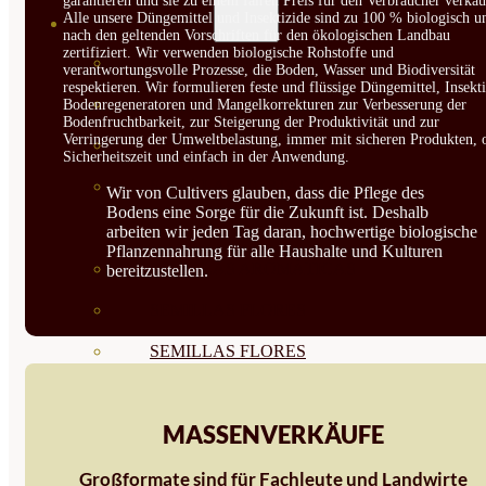
garantieren und sie zu einem fairen Preis für den Verbraucher verkau
Alle unsere Düngemittel und Insektizide sind zu 100 % biologisch u
SEMILLAS
nach den geltenden Vorschriften für den ökologischen Landbau
zertifiziert. Wir verwenden biologische Rohstoffe und
VER TODAS
verantwortungsvolle Prozesse, die Boden, Wasser und Biodiversität
respektieren. Wir formulieren feste und flüssige Düngemittel, Insekti
BIODINÁMICAS DEMETER
Bodenregeneratoren und Mangelkorrekturen zur Verbesserung der
Bodenfruchtbarkeit, zur Steigerung der Produktivität und zur
Verringerung der Umweltbelastung, immer mit sicheren Produkten, 
HORTALIZA FRUTO
Sicherheitszeit und einfach in der Anwendung.
SEMILLAS HORTALIZA DE
Wir von Cultivers glauben, dass die Pflege des
Bodens eine Sorge für die Zukunft ist. Deshalb
HOJA
arbeiten wir jeden Tag daran, hochwertige biologische
Pflanzennahrung für alle Haushalte und Kulturen
SEMILLAS AROMÁTICAS
bereitzustellen.
SEMILLAS FLORES
SEMILLAS FLORES
COMESTIBLES
MASSENVERKÄUFE
SEMILLAS TRADICIONALES
SEMILLAS BRASICAS
Großformate sind für Fachleute und Landwirte