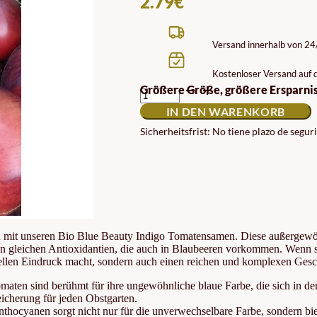
2.79
€
Versand innerhalb von 2
Kostenloser Versand auf d
INDIGO
Größere Größe, größere Ersparnis
TOMATENSAMEN
IN DEN WARENKORB
BLUE
BEAUTY
Sicherheitsfrist: No tiene plazo de segur
MENGE
n mit unseren Bio Blue Beauty Indigo Tomatensamen. Diese außergewöhn
n gleichen Antioxidantien, die auch in Blaubeeren vorkommen. Wenn s
uellen Eindruck macht, sondern auch einen reichen und komplexen Gesc
aten sind berühmt für ihre ungewöhnliche blaue Farbe, die sich in den
eicherung für jeden Obstgarten.
hocyanen sorgt nicht nur für die unverwechselbare Farbe, sondern biet