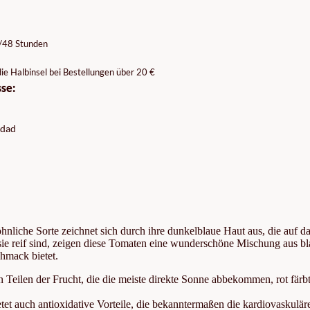
4/48 Stunden
ie Halbinsel bei Bestellungen über 20 €
se:
idad
liche Sorte zeichnet sich durch ihre dunkelblaue Haut aus, die auf d
ie reif sind, zeigen diese Tomaten eine wunderschöne Mischung aus b
hmack bietet.
 Teilen der Frucht, die die meiste direkte Sonne abbekommen, rot färb
et auch antioxidative Vorteile, die bekanntermaßen die kardiovaskulär