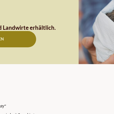
 Landwirte erhältlich.
EN
uty“