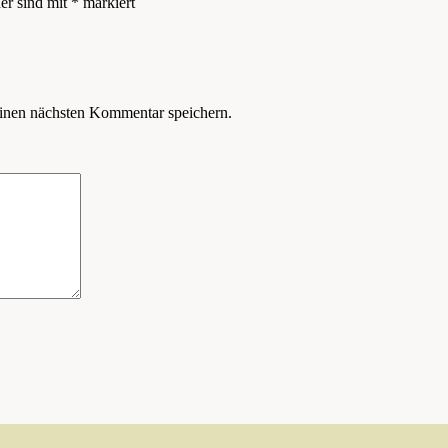
der sind mit
*
markiert
inen nächsten Kommentar speichern.