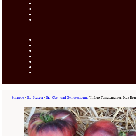
Startseite
/
Bio-Saatgut
/
Bio-Obst- und Gemüsesaatgut
/
Indigo Tomatensamen Blue Bea