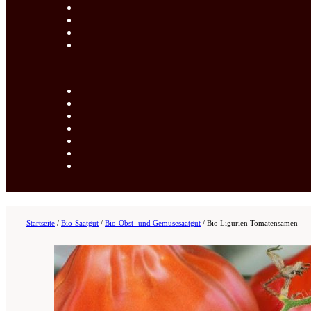
Startseite
/
Bio-Saatgut
/
Bio-Obst- und Gemüsesaatgut
/
Bio Ligurien Tomatensamen