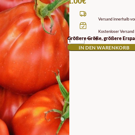
1.00
€
Versand innerhalb v
Kostenloser Versand 
BIO
Größere Größe, größere Erspa
LIGURIEN
IN DEN WARENKORB
TOMATENSAMEN
MENGE