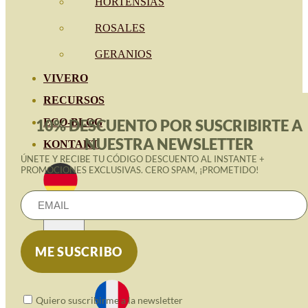
HORTENSIAS
ROSALES
GERANIOS
VIVERO
RECURSOS
ECO-BLOG
10% DESCUENTO POR SUSCRIBIRTE A
NUESTRA NEWSLETTER
KONTAKT
ÚNETE Y RECIBE TU CÓDIGO DESCUENTO AL INSTANTE +
PROMOCIONES EXCLUSIVAS. CERO SPAM, ¡PROMETIDO!
Quiero suscribirme a la newsletter