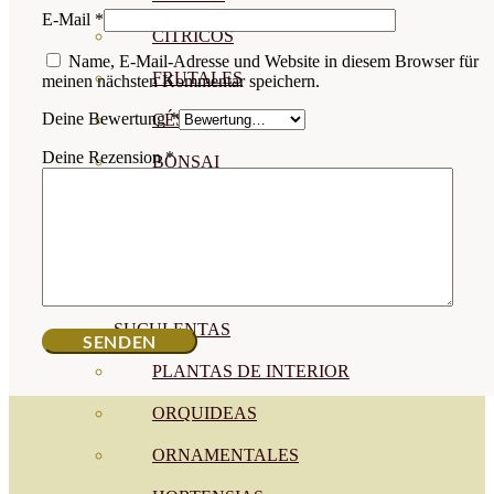
E-Mail
*
CÍTRICOS
Name, E-Mail-Adresse und Website in diesem Browser für
FRUTALES
meinen nächsten Kommentar speichern.
Deine Bewertung
*
CÉSPED
Deine Rezension
*
BONSAI
CONÍFERAS Y SETOS
OLIVO
CACTUS, CRASAS Y
SUCULENTAS
PLANTAS DE INTERIOR
ORQUIDEAS
ORNAMENTALES