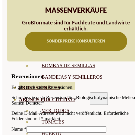
SEMILLAS RAÍZ
MASSENVERKÄUFE
SEMILLAS LEGUMINOSAS
Großformate sind für Fachleute und Landwirte
erhältlich.
MICROGREEN
SONDERPREISE KONSULTIEREN
CUBIERTAS VEGETALES
TIRAS DE SEMILLAS
BOMBAS DE SEMILLAS
Rezensionen
BANDEJAS Y SEMILLEROS
Es gibt noch keine Rezensionen.
PROFESIONALES
Schreibe die erste Rezension für „Biologisch-dynamische Meliss
ABONOS POR CULTIVO
Samen Demeter“
VER TODOS
Deine E-Mail-Adresse wird nicht veröffentlicht.
Erforderliche
Felder sind mit
*
markiert
TOMATES
Name
*
HUERTO