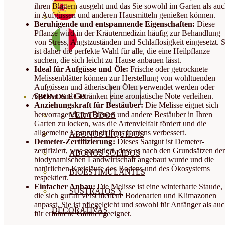
ihren Blättern ausgeht und das Sie sowohl im Garten als au
in Aufgüssen und anderen Hausmitteln genießen können.
Beruhigende und entspannende Eigenschaften:
Diese
Pflanze wird in der Kräutermedizin häufig zur Behandlung
von Stress, Angstzuständen und Schlaflosigkeit eingesetzt. S
ist daher die perfekte Wahl für alle, die eine Heilpflanze
suchen, die sich leicht zu Hause anbauen lässt.
Ideal für Aufgüsse und Öle:
Frische oder getrocknete
Melissenblätter können zur Herstellung von wohltuenden
Aufgüssen und ätherischen Ölen verwendet werden oder
Speisen und Getränken eine aromatische Note verleihen.
ABONOS ECO
Anziehungskraft für Bestäuber:
Die Melisse eignet sich
hervorragend, um Bienen und andere Bestäuber in Ihren
VER TODOS
Garten zu locken, was die Artenvielfalt fördert und die
allgemeine Gesundheit Ihres Gartens verbessert.
ABONOS LÍQUIDOS
Demeter-Zertifizierung:
Dieses Saatgut ist Demeter-
zertifiziert, was garantiert, dass es nach den Grundsätzen der
ABONOS SOLIDOS
biodynamischen Landwirtschaft angebaut wurde und die
natürlichen Kreisläufe des Bodens und des Ökosystems
BIOESTIMULANTES
respektiert.
Einfacher Anbau:
Die Melisse ist eine winterharte Staude,
SUSTRATOS Y
die sich gut an verschiedene Bodenarten und Klimazonen
anpasst. Sie ist pflegeleicht und sowohl für Anfänger als au
DECORATIVAS
für erfahrene Gärtner geeignet.