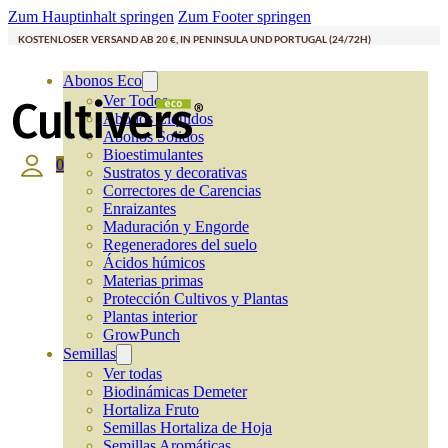
Zum Hauptinhalt springen
Zum Footer springen
KOSTENLOSER VERSAND AB 20 €, IN PENINSULA UND PORTUGAL (24/72H)
Abonos Eco
Ver Todos
Abonos Líquidos
Abonos Solidos
Bioestimulantes
0
Sustratos y decorativas
Correctores de Carencias
Enraizantes
Maduración y Engorde
Regeneradores del suelo
Ácidos húmicos
Materias primas
Protección Cultivos y Plantas
Plantas interior
GrowPunch
Semillas
Ver todas
Biodinámicas Demeter
Hortaliza Fruto
Semillas Hortaliza de Hoja
Semillas Aromáticas