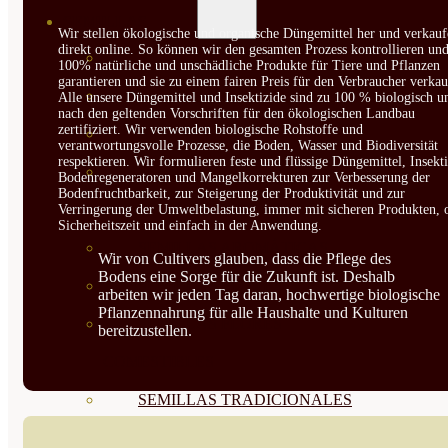
SEMILLAS
Wir stellen ökologische und organische Düngemittel her und verkauf
direkt online. So können wir den gesamten Prozess kontrollieren un
VER TODAS
100% natürliche und unschädliche Produkte für Tiere und Pflanzen
garantieren und sie zu einem fairen Preis für den Verbraucher verkau
BIODINÁMICAS DEMETER
Alle unsere Düngemittel und Insektizide sind zu 100 % biologisch u
nach den geltenden Vorschriften für den ökologischen Landbau
zertifiziert. Wir verwenden biologische Rohstoffe und
HORTALIZA FRUTO
verantwortungsvolle Prozesse, die Boden, Wasser und Biodiversität
respektieren. Wir formulieren feste und flüssige Düngemittel, Insekti
SEMILLAS HORTALIZA DE
Bodenregeneratoren und Mangelkorrekturen zur Verbesserung der
Bodenfruchtbarkeit, zur Steigerung der Produktivität und zur
HOJA
Verringerung der Umweltbelastung, immer mit sicheren Produkten, 
Sicherheitszeit und einfach in der Anwendung.
SEMILLAS AROMÁTICAS
Wir von Cultivers glauben, dass die Pflege des
Bodens eine Sorge für die Zukunft ist. Deshalb
SEMILLAS FLORES
arbeiten wir jeden Tag daran, hochwertige biologische
Pflanzennahrung für alle Haushalte und Kulturen
SEMILLAS FLORES
bereitzustellen.
COMESTIBLES
SEMILLAS TRADICIONALES
SEMILLAS BRASICAS