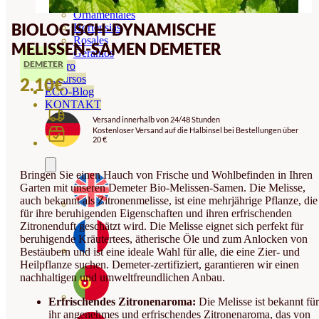
Orquideas
Ornamentales
BIOLOGISCH-DYNAMISCHE
Hortensias
Rosales
MELISSEN-SAMEN DEMETER
Geranios
DEMETER
Vivero
Recursos
2.10
€
ECO-Blog
KONTAKT
Versand innerhalb von 24/48 Stunden
Kostenloser Versand auf die Halbinsel bei Bestellungen über
20 €
Bringen Sie einen Hauch von Frische und Wohlbefinden in Ihren
Garten mit unseren Demeter Bio-Melissen-Samen. Die Melisse,
auch bekannt als Zitronenmelisse, ist eine mehrjährige Pflanze, die
für ihre beruhigenden Eigenschaften und ihren erfrischenden
Zitronenduft geschätzt wird. Die Melisse eignet sich perfekt für
beruhigende Kräutertees, ätherische Öle und zum Anlocken von
Bestäubern und ist eine ideale Wahl für alle, die eine Zier- und
Heilpflanze suchen. Demeter-zertifiziert, garantieren wir einen
nachhaltigen und umweltfreundlichen Anbau.
Erfrischendes Zitronenaroma:
Die Melisse ist bekannt für
ihr angenehmes und erfrischendes Zitronenaroma, das von