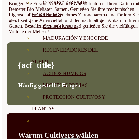
CORRECTORES DE
Bringen Sie Frische, Aroma und Wohlbefinden in Ihren Garten mi
Demeter Bio-Melissen-Samen. Genießen Sie ihre medizinischen
CARENCIAS
Eigenschaften und ihr angenehmes Zitronenaroma und fördern Sie
gleichzeitig die Artenvielfalt und den nachhaltigen Anbau in Ihrem
Garten. Bestellen Sie noch heute und genießen Sie die vielfältigen
ENRAIZANTES
Vorteile der Melisse!
MADURACIÓN Y ENGORDE
REGENERADORES DEL
SUELO
{acf_title}
ÁCIDOS HÚMICOS
Häufig gestellte Fragen
MATERIAS PRIMAS
PROTECCIÓN CULTIVOS Y
PLANTAS
PLANTAS INTERIOR
GROWPUNCH
Warum Cultivers wählen