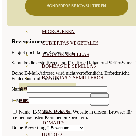
SONDERPREISE KONSULTIEREN
SEMILLAS RAÍZ
SEMILLAS LEGUMINOSAS
MICROGREEN
Rezensionen
CUBIERTAS VEGETALES
Es gibt noch keine Rezensionen.
TIRAS DE SEMILLAS
Schreibe die erste Rezension für „Rote Habanero-Pfeffer-Samen
BOMBAS DE SEMILLAS
Deine E-Mail-Adresse wird nicht veröffentlicht.
Erforderliche
BANDEJAS Y SEMILLEROS
Felder sind mit
*
markiert
PROFESIONALES
Name
*
ABONOS POR CULTIVO
E-Mail
*
VER TODOS
Name, E-Mail-Adresse und Website in diesem Browser für
meinen nächsten Kommentar speichern.
TOMATES
Deine Bewertung
*
HUERTO