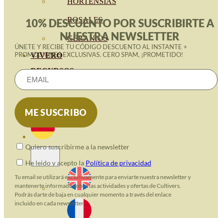
HORTENSIAS
ROSALES
10% DESCUENTO POR SUSCRIBIRTE A
NUESTRA NEWSLETTER
GERANIOS
ÚNETE Y RECIBE TU CÓDIGO DESCUENTO AL INSTANTE +
PROMOCIONES EXCLUSIVAS. CERO SPAM, ¡PROMETIDO!
VIVERO
RECURSOS
ECO-BLOG
KONTAKT
Quiero suscribirme a la newsletter
He leido y acepto la
Política de privacidad
Tu email se utilizará exclusivamente para enviarte nuestra newsletter y
mantenerte informado sobre las actividades y ofertas de Cultivers.
Podrás darte de baja en cualquier momento a través del enlace
incluido en cada newsletter.