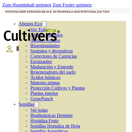
Zum Hauptinhalt springen
Zum Footer springen
KOSTENLOSER VERSAND AB 20 €, IN PENINSULA UND PORTUGAL (24/72H)
Abonos Eco
Ver Todos
Abonos Líquidos
Abonos Solidos
Bioestimulantes
0
Sustratos y decorativas
Correctores de Carencias
Enraizantes
Maduración y Engorde
Regeneradores del suelo
Ácidos húmicos
Materias primas
Protección Cultivos y Plantas
Plantas interior
GrowPunch
Semillas
Ver todas
Biodinámicas Demeter
Hortaliza Fruto
Semillas Hortaliza de Hoja
Semillas Aromáticas