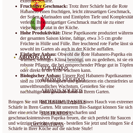
extremer Schärfe.
Fruchtiger Geschmack:
Trotz ihrer Schärfe hat die Rote
Habanero einen fruchtigen, leicht zitrusartigen Geschmack,
der Soßen, Marinaden und Eintöpfen Tiefe und Komplexität
verleiht. Ihr einzigartiger Geschmack macht sie zu einer
vielseitigen Zutat in der Küche.
Hohe Produktivität:
Diese Paprikasorte produziert währen
der gesamten Saison kleine, faltige, etwa 3-5 cm große
Früchte in Hülle und Fülle. Ihre leuchtend rote Farbe lässt si
sowohl im Garten als auch in der Küche auffallen.
Einfacher Anbau:
Obwohl die Rote Habanero-Paprika ein
ABONOS ECO
warmes, sonniges Klima benötigt, um zu gedeihen, ist sie ei
robuste Pflanze, die bei entsprechender Pflege gut in Töpfen
VER TODOS
oder direkt in der Erde wachsen kann.
Biologischer Anbau:
Unsere Red Habanero Paprikasamen
ABONOS LÍQUIDOS
sind zu 100% biologisch und garantieren ein chemiefreies u
umweltfreundliches Wachstum. Genießen Sie eine
ABONOS SOLIDOS
nachhaltige und gesunde Ernte in Ihrem Garten.
Bringen Sie mit Red Habanero Peppers einen Hauch von extremer
BIOESTIMULANTES
Schärfe in Ihren Garten. Mit unserem Bio-Saatgut können Sie sich
über eine reiche Ernte an intensiv scharfen und
SUSTRATOS Y
geschmacksintensiven Paprika freuen, die sich perfekt für Saucen
und würzige Gerichte eignen - bestellen Sie jetzt und bringen Sie d
DECORATIVAS
Schärfe in Ihrer Küche auf die nächste Stufe!