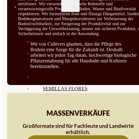
zertifiziert. Wir verwenden biologische Rohstoffe und
SEMILLAS
verantwortungsvolle Prozesse, die Boden, Wasser und Biodiversität
respektieren. Wir formulieren feste und flüssige Düngemittel, Insekti
VER TODAS
Bodenregeneratoren und Mangelkorrekturen zur Verbesserung der
Bodenfruchtbarkeit, zur Steigerung der Produktivität und zur
Verringerung der Umweltbelastung, immer mit sicheren Produkten, 
BIODINÁMICAS DEMETER
Sicherheitszeit und einfach in der Anwendung.
HORTALIZA FRUTO
Wir von Cultivers glauben, dass die Pflege des
Bodens eine Sorge für die Zukunft ist. Deshalb
SEMILLAS HORTALIZA DE
arbeiten wir jeden Tag daran, hochwertige biologische
Pflanzennahrung für alle Haushalte und Kulturen
HOJA
bereitzustellen.
SEMILLAS AROMÁTICAS
SEMILLAS FLORES
SEMILLAS FLORES
MASSENVERKÄUFE
COMESTIBLES
SEMILLAS TRADICIONALES
Großformate sind für Fachleute und Landwirte
erhältlich.
SEMILLAS BRASICAS