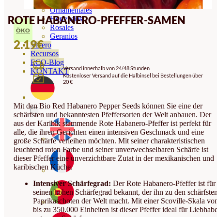
Orquideas
Ornamentales
ROTE HABANERO-PFEFFER-SAMEN
Hortensias
Rosales
ÖKO
Geranios
2.19
€
Vivero
Recursos
ECO-Blog
Versand innerhalb von 24/48 Stunden
KONTAKT
Kostenloser Versand auf die Halbinsel bei Bestellungen über
20 €
Mit den Bio Red Habanero Pepper Seeds können Sie eine der
schärfsten und bekanntesten Pfeffersorten der Welt anbauen. Der
aus der Karibik stammende Rote Habanero-Pfeffer ist perfekt für
alle, die ihren Gerichten einen intensiven Geschmack und eine
große Schärfe verleihen möchten. Mit seiner charakteristischen
leuchtend roten Farbe und seiner unverwechselbaren Schärfe ist
dieser Pfeffer eine unverzichtbare Zutat in der mexikanischen und
karibischen Küche.
Intensiver Schärfegrad:
Der Rote Habanero-Pfeffer ist für
seinen hohen Schärfegrad bekannt, der ihn zu den schärfste
Paprikaschoten der Welt macht. Mit einer Scoville-Skala vo
bis zu 350.000 Einheiten ist dieser Pfeffer ideal für Liebhab