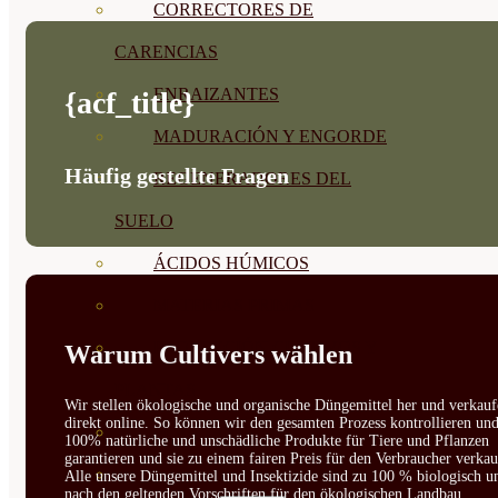
CORRECTORES DE
CARENCIAS
ENRAIZANTES
{acf_title}
MADURACIÓN Y ENGORDE
Häufig gestellte Fragen
REGENERADORES DEL
SUELO
ÁCIDOS HÚMICOS
MATERIAS PRIMAS
PROTECCIÓN CULTIVOS Y
Warum Cultivers wählen
PLANTAS
Wir stellen ökologische und organische Düngemittel her und verkauf
direkt online. So können wir den gesamten Prozess kontrollieren un
PLANTAS INTERIOR
100% natürliche und unschädliche Produkte für Tiere und Pflanzen
garantieren und sie zu einem fairen Preis für den Verbraucher verkau
GROWPUNCH
Alle unsere Düngemittel und Insektizide sind zu 100 % biologisch u
nach den geltenden Vorschriften für den ökologischen Landbau