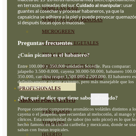
en terrazas soleadas del sur.
Cuidado al manipular:
usar
SEMILLAS RAÍZ
guantes al cosechar y procesar habaneros, ya que la
capsaicina se adhiere a la piel y puede provocar quemazó
SEMILLAS LEGUMINOSAS
si después tocas ojos o mucosas.
MICROGREEN
Preguntas frecuentes
CUBIERTAS VEGETALES
¿Cuán picante es el habanero?
TIRAS DE SEMILLAS
BOMBAS DE SEMILLAS
Entre 100.000 y 350.000 unidades Scoville. Para comparar:
jalapeño 3.500-8.000, cayena 30.000-50.000, habanero 100.0
350.000, carolina reaper 1.500.000-2.200.000. El habanero es
BANDEJAS Y SEMILLEROS
definitivamente picante extremo, pero más manejable que los
récords modernos.
PROFESIONALES
¿Por qué se dice que tiene sabor afrutado?
ABONOS POR CULTIVO
Porque contiene compuestos aromáticos volátiles distintos a lo
VER TODOS
cayena o el jalapeño, que recuerdan al melocotón, al mango y 
cítricos. Esta complejidad de sabor (no solo picor) es lo que lo
TOMATES
hecho famoso en la cocina caribeña y mexicana, donde se usa
salsas con frutas tropicales.
HUERTO