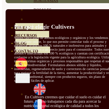
HORTENSIAS
ROSALES
GERANIOS
Por qué elegir Cultivers
VIVERO
RECURSOS
Somos fabricantes de abonos ecológicos y orgánicos y los vendemos
directamente online, lo que nos permite controlar todo el proceso y
BLOG
garantizar productos 100 % naturales e inofensivos para animales y
plantas, y venderlos a un precio justo para el consumidor. Todos nue
CONTACTO
abonos e insecticidas son 100 % ecológicos y cuentan con certificaci
conforme a la legislación vigente para la agricultura ecológica. Util
materias primas orgánicas y procesos responsables que respetan el sue
agua y la biodiversidad. Formulamos abonos sólidos y líquidos,
insecticidas, regeneradores de suelo y correctores de carencias pensa
para mejorar la fertilidad de la tierra, aumentar la productividad y r
el impacto ambiental, siempre con productos seguros, sin plazo de
seguridad y fáciles de aplicar.
En Cultivers creemos que cuidar el suelo es cuidar el
futuro. Por eso trabajamos cada día para acercar la
nutrición vegetal ecológica de calidad a todos los