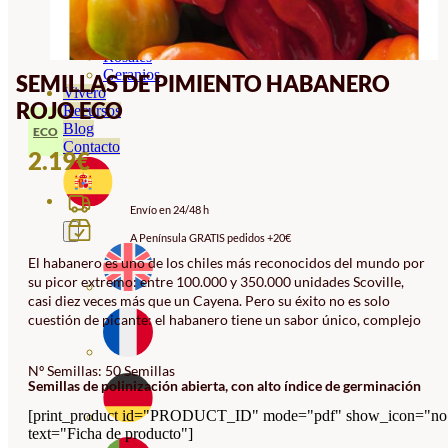
Orquideas
Ornamentales
Hortensias
Rosales
Geranios
SEMILLAS DE PIMIENTO HABANERO
Vivero
ROJO ECO
Recursos
Blog
ECO
Contacto
2.19
€
Envío en 24/48 h
A Península GRATIS pedidos +20€
El habanero es uno de los chiles más reconocidos del mundo por
su picor extremo: entre 100.000 y 350.000 unidades Scoville,
casi diez veces más que un Cayena. Pero su éxito no es solo
cuestión de picante: el habanero tiene un sabor único, complejo
Nº Semillas: 50 Semillas
Semillas de polinización abierta, con alto índice de germinación
[print_product id="PRODUCT_ID" mode="pdf" show_icon="no
text="Ficha de producto"]