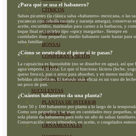
¿Para qué se usa el habanero?
CÍTRICOS
Salsas picantes (la clásica salsa «habanero» mexicana, o las sa
yucatecas con cebolla morada y naranja amarga), conservas e
FRUTALES
aceite, encurtidos, marinadas para carnes a la barbacoa, y co
toque final en cocteles tipo «spicy margarita». Siempre en
CÉSPED
cantidades muy pequeñas: medio habanero suele bastar para 
salsa familiar.
BONSAI
¿Cómo se neutraliza el picor si te pasas?
CONÍFERAS Y SETOS
La capsaicina es liposoluble (no se disuelve en agua), así que
OLIVO
agua empeora la cosa. Lo que sí funciona: lácteos (leche, yogu
queso fresco), pan o arroz para absorber, y en menor medida
CACTUS, CRASAS Y
bebidas alcohólicas. El método más eficaz es un vaso de lech
un poco de pan.
SUCULENTAS
¿Cuántos habaneros da una planta?
PLANTAS DE INTERIOR
Entre 50 y 100 habaneros por planta a lo largo de la temporad
Como son pequeños y se usan en cantidades muy pequeñas, 
ORQUIDEAS
sola planta da habaneros para todo un año de salsas familiares
Conservación: secos triturados, en aceite, o congelados entero
ORNAMENTALES