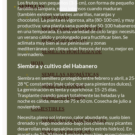
Los frutos son pequeños (3-5 cm), con forma de pequeño
SEMILLAS
farolillo o lámpara, rojos intensos cuando maduran
(también existen variantes amarillas, naranjas y
VER TODAS
chocolate). La planta es vigorosa, alta (80-100 cm), y muy
productiva: una planta sana puede dar 50-100 habanero
BIODINÁMICAS DEMETER
en una temporada. Es una variedad de ciclo largo: necesit
un verano cálido y prolongado para fructificar bien. Se
HORTALIZA FRUTO
aclimata muy bien al sur peninsular y zonas
mediterráneas; en climas más frescos del norte, mejor en
SEMILLAS HORTALIZA DE
invernadero.
HOJA
Siembra y cultivo del Habanero
SEMILLAS AROMÁTICAS
Siembra en semillero protegido entre febrero y abril, a 25
28 °C constantes (más calor que para pimientos dulces).
SEMILLAS FLORES
La germinación es lenta y caprichosa: 15-25 días.
Trasplante cuando pasan totalmente las heladas y la
SEMILLAS FLORES
noche es cálida, marco de 75 x 50 cm. Cosecha de julio a
noviembre.
COMESTIBLES
Necesita pleno sol intenso, calor abundante, suelo bien
SEMILLAS TRADICIONALES
drenado y riego moderado-bajo (los chiles muy picantes
desarrollan más capsaicina con cierto estrés hídrico). En
SEMILLAS BRASICAS
maceta de 15-20 litros funciona muy bien, especialmente