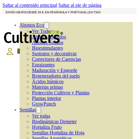
Saltar al contenido principal
Saltar al pie de página
ENVÍO GRATIS DESDE 20 €, EN PENÍNSULA Y PORTUGAL (24/72H)
Abonos Eco
Ver Todos
Abonos Líquidos
Abonos Solidos
Bioestimulantes
0
Sustratos y decorativas
Correctores de Carencias
Enraizantes
Maduración y Engorde
Regeneradores del suelo
Ácidos húmicos
Materias primas
Protección Cultivos y Plantas
Plantas interior
GrowPunch
Semillas
Ver todas
Biodinámicas Demeter
Hortaliza Fruto
Semillas Hortaliza de Hoja
Semillas Aromáticas