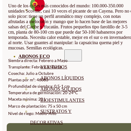
Uno de los chiles más conocidos del mundo: 100.000-350.000
unidades Scoville, casi 10 veces el picante de un Cayena. Pero no 
solo picor: tiene un perfil aromático muy complejo, con notas
afrutadas a melocotón y mango que lo hacen base de las mejores
salsas del Caribe y Yucatán. Frutos pequeños tipo farolillo de 3-5
cm, planta de 80-100 cm que puede dar 50-100 habaneros por
temporada. Necesita calor estable, mejor en el sur o en invernader
al norte. Usar guantes al manipular: la capsaicina quema piel y
mucosas. Semillas ecológicas.
ABONOS ECO
Siembra directa: Febrero a Mayo
VER TODOS
Transplante: Febrero a Marzo
Cosecha: Julio a Octubre
ABONOS LÍQUIDOS
Plantas por m²: 46083
Profundidad de siembra: 0,5-1 cm
ABONOS SOLIDOS
Temperatura de germinación: 20-24°C
Maceta mínima: 20 L
BIOESTIMULANTES
Marco de plantación: 75 x 50 cm
SUSTRATOS Y
Nivel de riego: Medio-Alto
DECORATIVAS