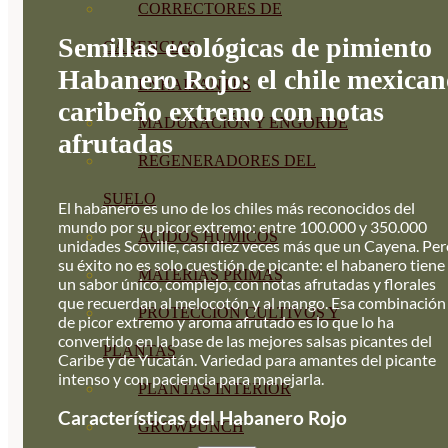
CORRECTORES DE
Semillas ecológicas de pimiento
CARENCIAS
Habanero Rojo: el chile mexican
ENRAIZANTES
caribeño extremo con notas
MADURACIÓN Y ENGORDE
afrutadas
REGENERADORES DEL
SUELO
El habanero es uno de los chiles más reconocidos del
mundo por su picor extremo: entre 100.000 y 350.000
ÁCIDOS HÚMICOS
unidades Scoville, casi diez veces más que un Cayena. Pe
su éxito no es solo cuestión de picante: el habanero tiene
MATERIAS PRIMAS
un sabor único, complejo, con notas afrutadas y florales
que recuerdan al melocotón y al mango. Esa combinación
PROTECCIÓN CULTIVOS Y
de picor extremo y aroma afrutado es lo que lo ha
convertido en la base de las mejores salsas picantes del
PLANTAS
Caribe y de Yucatán. Variedad para amantes del picante
intenso y con paciencia para manejarla.
PLANTAS INTERIOR
Características del Habanero Rojo
GROWPUNCH