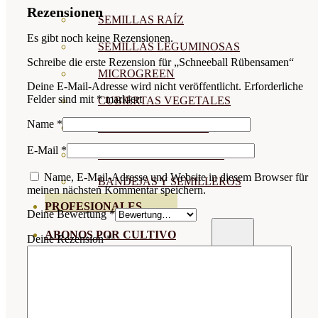
Rezensionen
SEMILLAS RAÍZ
Es gibt noch keine Rezensionen.
SEMILLAS LEGUMINOSAS
Schreibe die erste Rezension für „Schneeball Rübensamen“
MICROGREEN
Deine E-Mail-Adresse wird nicht veröffentlicht.
Erforderliche
Felder sind mit
*
markiert
CUBIERTAS VEGETALES
Name
*
TIRAS DE SEMILLAS
E-Mail
*
BOMBAS DE SEMILLAS
Name, E-Mail-Adresse und Website in diesem Browser für
BANDEJAS Y SEMILLEROS
meinen nächsten Kommentar speichern.
PROFESIONALES
Deine Bewertung
*
ABONOS POR CULTIVO
Deine Rezension
*
VER TODOS
TOMATES
HUERTO