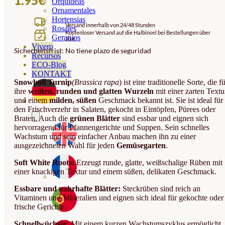
1.95
€
Orquideas
Ornamentales
Hortensias
Versand innerhalb von 24/48 Stunden
Rosales
Kostenloser Versand auf die Halbinsel bei Bestellungen über
Geranios
20 €
Vivero
Sicherheitsfrist: No tiene plazo de seguridad
Recursos
ECO-Blog
KONTAKT
Snowball Turnip
(Brassica rapa
) ist eine traditionelle Sorte, die f
ihre
weißen, runden und glatten Wurzeln
mit einer zarten Textu
und einem
milden, süßen
Geschmack bekannt ist. Sie ist ideal für
den Frischverzehr in Salaten, gekocht in Eintöpfen, Pürees oder
Braten. Auch die
grünen Blätter
sind essbar und eignen sich
hervorragend für Pfannengerichte und Suppen. Sein schnelles
Wachstum und sein einfacher Anbau machen ihn zu einer
ausgezeichneten Wahl für jeden
Gemüsegarten
.
Soft White Roots:
Erzeugt runde, glatte, weißschalige Rüben mit
einer knackigen Textur und einem süßen, delikaten Geschmack.
Essbare und nahrhafte Blätter:
Steckrüben sind reich an
Vitaminen und Mineralien und eignen sich ideal für gekochte oder
frische Gerichte.
Schnellwüchsig:
Mit einem kurzen Wachstumszyklus ermöglicht