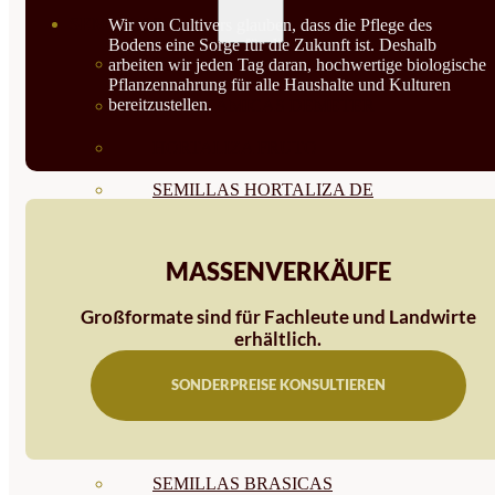
SEMILLAS
Wir von Cultivers glauben, dass die Pflege des
Bodens eine Sorge für die Zukunft ist. Deshalb
VER TODAS
arbeiten wir jeden Tag daran, hochwertige biologische
Pflanzennahrung für alle Haushalte und Kulturen
bereitzustellen.
BIODINÁMICAS DEMETER
HORTALIZA FRUTO
SEMILLAS HORTALIZA DE
HOJA
MASSENVERKÄUFE
SEMILLAS AROMÁTICAS
Großformate sind für Fachleute und Landwirte
SEMILLAS FLORES
erhältlich.
SEMILLAS FLORES
SONDERPREISE KONSULTIEREN
COMESTIBLES
SEMILLAS TRADICIONALES
SEMILLAS BRASICAS