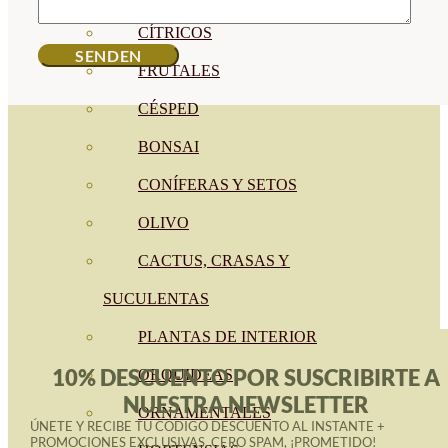
CÍTRICOS
FRUTALES
CÉSPED
BONSAI
CONÍFERAS Y SETOS
OLIVO
CACTUS, CRASAS Y
SUCULENTAS
PLANTAS DE INTERIOR
10% DESCUENTO POR SUSCRIBIRTE A
ORQUIDEAS
NUESTRA NEWSLETTER
ORNAMENTALES
ÚNETE Y RECIBE TU CÓDIGO DESCUENTO AL INSTANTE +
PROMOCIONES EXCLUSIVAS. CERO SPAM, ¡PROMETIDO!