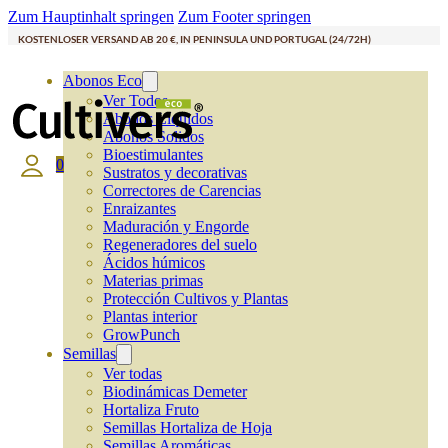
Zum Hauptinhalt springen
Zum Footer springen
KOSTENLOSER VERSAND AB 20 €, IN PENINSULA UND PORTUGAL (24/72H)
Abonos Eco
Ver Todos
Abonos Líquidos
Abonos Solidos
Bioestimulantes
0
Sustratos y decorativas
Correctores de Carencias
Enraizantes
Maduración y Engorde
Regeneradores del suelo
Ácidos húmicos
Materias primas
Protección Cultivos y Plantas
Plantas interior
GrowPunch
Semillas
Ver todas
Biodinámicas Demeter
Hortaliza Fruto
Semillas Hortaliza de Hoja
Semillas Aromáticas