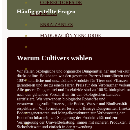
CORRECTORES DE
Häufig gestellte Fragen
CARENCIAS
ENRAIZANTES
MADURACIÓN Y ENGORDE
REGENERADORES DEL
Warum Cultivers wählen
SUELO
ÁCIDOS HÚMICOS
Wir stellen ökologische und organische Düngemittel her und verkauf
direkt online. So können wir den gesamten Prozess kontrollieren un
MATERIAS PRIMAS
100% natürliche und unschädliche Produkte für Tiere und Pflanzen
garantieren und sie zu einem fairen Preis für den Verbraucher verkau
Alle unsere Düngemittel und Insektizide sind zu 100 % biologisch u
PROTECCIÓN CULTIVOS Y
nach den geltenden Vorschriften für den ökologischen Landbau
zertifiziert. Wir verwenden biologische Rohstoffe und
PLANTAS
verantwortungsvolle Prozesse, die Boden, Wasser und Biodiversität
respektieren. Wir formulieren feste und flüssige Düngemittel, Insekti
PLANTAS INTERIOR
Bodenregeneratoren und Mangelkorrekturen zur Verbesserung der
Bodenfruchtbarkeit, zur Steigerung der Produktivität und zur
Verringerung der Umweltbelastung, immer mit sicheren Produkten, 
GROWPUNCH
Sicherheitszeit und einfach in der Anwendung.