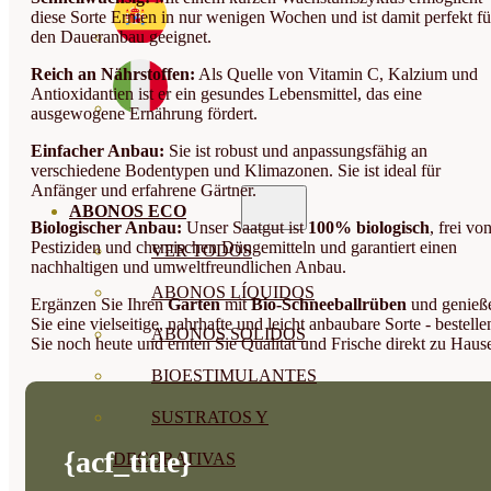
diese Sorte Ernten in nur wenigen Wochen und ist damit perfekt fü
den Daueranbau geeignet.
Reich an Nährstoffen:
Als Quelle von Vitamin C, Kalzium und
Antioxidantien ist er ein gesundes Lebensmittel, das eine
ausgewogene Ernährung fördert.
Einfacher Anbau:
Sie ist robust und anpassungsfähig an
verschiedene Bodentypen und Klimazonen. Sie ist ideal für
Anfänger und erfahrene Gärtner.
ABONOS ECO
Biologischer Anbau:
Unser Saatgut ist
100% biologisch
, frei vo
Pestiziden und chemischen Düngemitteln und garantiert einen
VER TODOS
nachhaltigen und umweltfreundlichen Anbau.
ABONOS LÍQUIDOS
Ergänzen Sie Ihren
Garten
mit
Bio-Schneeballrüben
und genieß
Sie eine vielseitige, nahrhafte und leicht anbaubare Sorte - bestelle
ABONOS SOLIDOS
Sie noch heute und ernten Sie Qualität und Frische direkt zu Haus
BIOESTIMULANTES
SUSTRATOS Y
{acf_title}
DECORATIVAS