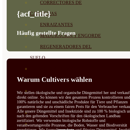
CORRECTORES DE
{acf_title}
CARENCIAS
ENRAIZANTES
Häufig gestellte Fragen
MADURACIÓN Y ENGORDE
REGENERADORES DEL
SUELO
ÁCIDOS HÚMICOS
Warum Cultivers wählen
MATERIAS PRIMAS
PROTECCIÓN CULTIVOS Y
Wir stellen ökologische und organische Düngemittel her und verkauf
direkt online. So können wir den gesamten Prozess kontrollieren un
PLANTAS
100% natürliche und unschädliche Produkte für Tiere und Pflanzen
garantieren und sie zu einem fairen Preis für den Verbraucher verkau
Alle unsere Düngemittel und Insektizide sind zu 100 % biologisch u
PLANTAS INTERIOR
nach den geltenden Vorschriften für den ökologischen Landbau
zertifiziert. Wir verwenden biologische Rohstoffe und
GROWPUNCH
verantwortungsvolle Prozesse, die Boden, Wasser und Biodiversität
respektieren. Wir formulieren feste und flüssige Düngemittel, Insekti