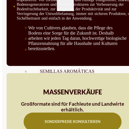
Bodenregeneratoren und Mangelkorrekturen zur Verbesserung der
SEMILLAS
Bodenfruchtbarkeit, zur Steigerung der Produktivität und zur
Verringerung der Umweltbelastung, immer mit sicheren Produkten, 
VER TODAS
Sicherheitszeit und einfach in der Anwendung.
BIODINÁMICAS DEMETER
Wir von Cultivers glauben, dass die Pflege des
Bodens eine Sorge für die Zukunft ist. Deshalb
arbeiten wir jeden Tag daran, hochwertige biologische
HORTALIZA FRUTO
Pflanzennahrung für alle Haushalte und Kulturen
bereitzustellen.
SEMILLAS HORTALIZA DE
HOJA
SEMILLAS AROMÁTICAS
SEMILLAS FLORES
MASSENVERKÄUFE
SEMILLAS FLORES
Großformate sind für Fachleute und Landwirte
COMESTIBLES
erhältlich.
SEMILLAS TRADICIONALES
SONDERPREISE KONSULTIEREN
SEMILLAS BRASICAS