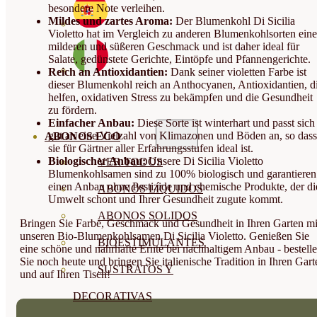
besondere Note verleihen.
Mildes und zartes Aroma:
Der Blumenkohl Di Sicilia
Violetto hat im Vergleich zu anderen Blumenkohlsorten ein
milderen und süßeren Geschmack und ist daher ideal für
Salate, gedünstete Gerichte, Eintöpfe und Pfannengerichte.
Reich an Antioxidantien:
Dank seiner violetten Farbe ist
dieser Blumenkohl reich an Anthocyanen, Antioxidantien, d
helfen, oxidativen Stress zu bekämpfen und die Gesundheit
zu fördern.
Einfacher Anbau:
Diese Sorte ist winterhart und passt sich
gut an eine Vielzahl von Klimazonen und Böden an, so dass
ABONOS ECO
sie für Gärtner aller Erfahrungsstufen ideal ist.
Biologischer Anbau:
Unsere Di Sicilia Violetto
VER TODOS
Blumenkohlsamen sind zu 100% biologisch und garantieren
einen Anbau ohne Pestizide und chemische Produkte, der di
ABONOS LÍQUIDOS
Umwelt schont und Ihrer Gesundheit zugute kommt.
ABONOS SOLIDOS
Bringen Sie Farbe, Geschmack und Gesundheit in Ihren Garten mi
unseren Bio-Blumenkohlsamen Di Sicilia Violetto. Genießen Sie
BIOESTIMULANTES
eine schöne und nahrhafte Ernte bei nachhaltigem Anbau - bestell
Sie noch heute und bringen Sie italienische Tradition in Ihren Gart
SUSTRATOS Y
und auf Ihren Tisch!
DECORATIVAS