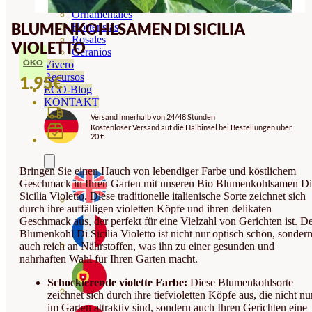
Orquideas
Ornamentales
BLUMENKOHLSAMEN DI SICILIA
Hortensias
Rosales
VIOLETTO
Geranios
ÖKO
Vivero
Recursos
1.95
€
ECO-Blog
KONTAKT
Versand innerhalb von 24/48 Stunden
Kostenloser Versand auf die Halbinsel bei Bestellungen über
20 €
Bringen Sie einen Hauch von lebendiger Farbe und köstlichem
Geschmack in Ihren Garten mit unseren Bio Blumenkohlsamen Di
Sicilia Violetto. Diese traditionelle italienische Sorte zeichnet sich
durch ihre auffälligen violetten Köpfe und ihren delikaten
Geschmack aus, der perfekt für eine Vielzahl von Gerichten ist. D
Blumenkohl Di Sicilia Violetto ist nicht nur optisch schön, sonder
auch reich an Nährstoffen, was ihn zu einer gesunden und
nahrhaften Wahl für Ihren Garten macht.
Schockierende violette Farbe:
Diese Blumenkohlsorte
zeichnet sich durch ihre tiefvioletten Köpfe aus, die nicht nu
im Garten attraktiv sind, sondern auch Ihren Gerichten eine