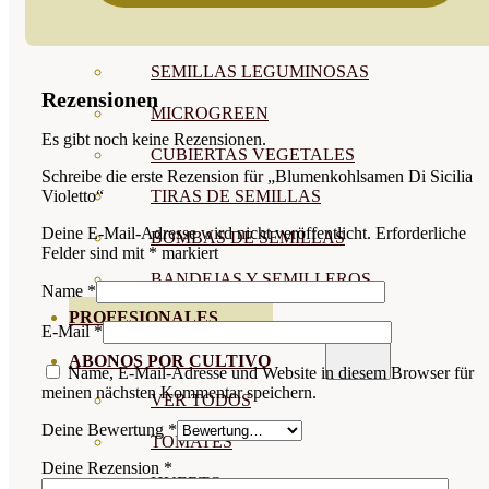
SEMILLAS RAÍZ
SEMILLAS LEGUMINOSAS
Rezensionen
MICROGREEN
Es gibt noch keine Rezensionen.
CUBIERTAS VEGETALES
Schreibe die erste Rezension für „Blumenkohlsamen Di Sicilia
TIRAS DE SEMILLAS
Violetto“
Deine E-Mail-Adresse wird nicht veröffentlicht.
Erforderliche
BOMBAS DE SEMILLAS
Felder sind mit
*
markiert
BANDEJAS Y SEMILLEROS
Name
*
PROFESIONALES
E-Mail
*
ABONOS POR CULTIVO
Name, E-Mail-Adresse und Website in diesem Browser für
meinen nächsten Kommentar speichern.
VER TODOS
Deine Bewertung
*
TOMATES
Deine Rezension
*
HUERTO