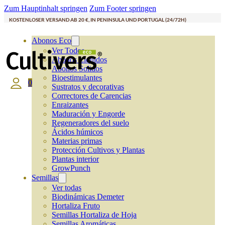
Zum Hauptinhalt springen
Zum Footer springen
KOSTENLOSER VERSAND AB 20 €, IN PENINSULA UND PORTUGAL (24/72H)
Abonos Eco
Ver Todos
Abonos Líquidos
Abonos Solidos
Bioestimulantes
0
Sustratos y decorativas
Correctores de Carencias
Enraizantes
Maduración y Engorde
Regeneradores del suelo
Ácidos húmicos
Materias primas
Protección Cultivos y Plantas
Plantas interior
GrowPunch
Semillas
Ver todas
Biodinámicas Demeter
Hortaliza Fruto
Semillas Hortaliza de Hoja
Semillas Aromáticas