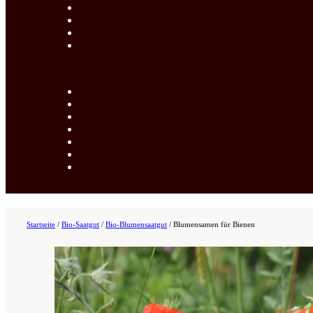
Startseite
/
Bio-Saatgut
/
Bio-Blumensaatgut
/
Blumensamen für Bienen