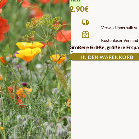
2.90
€
Versand innerhalb v
Kostenloser Versand 
BLUMENSAMEN
Größere Größe, größere Erspa
FÜR
IN DEN WARENKORB
BIENEN
MENGE