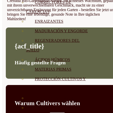
Cressida Bio-Gartenkresse-Samen. Ihr schnelles Wachstum, gepaa
CORRECTORES DE
mit ihrem unverwechselbaren Geschmack, macht sie zu einer
unverzichtbaren Ergänzung für jeden Garten - bestellen Sie jetzt u
CARENCIAS
bringen Sie eine lebendige, gesunde Note in Ihre täglichen
Mahlzeiten!
ENRAIZANTES
MADURACIÓN Y ENGORDE
REGENERADORES DEL
{acf_title}
SUELO
ÁCIDOS HÚMICOS
Häufig gestellte Fragen
MATERIAS PRIMAS
PROTECCIÓN CULTIVOS Y
PLANTAS
PLANTAS INTERIOR
Warum Cultivers wählen
GROWPUNCH