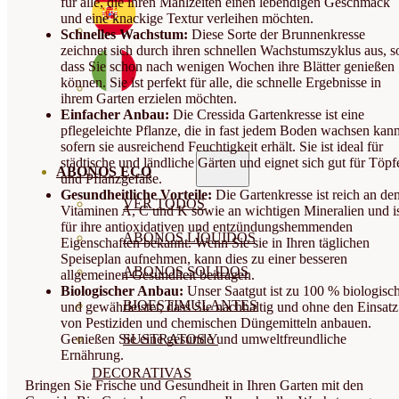
für alle, die ihren Mahlzeiten einen lebendigen Geschmack
und eine knackige Textur verleihen möchten.
Schnelles Wachstum:
Diese Sorte der Brunnenkresse
zeichnet sich durch ihren schnellen Wachstumszyklus aus, s
dass Sie schon nach wenigen Wochen ihre Blätter genießen
können. Sie ist perfekt für alle, die schnelle Ergebnisse in
ihrem Garten erzielen möchten.
Einfacher Anbau:
Die Cressida Gartenkresse ist eine
pflegeleichte Pflanze, die in fast jedem Boden wachsen kann
sofern sie ausreichend Feuchtigkeit erhält. Sie ist ideal für
städtische und ländliche Gärten und eignet sich gut für Töpf
ABONOS ECO
und Pflanzgefäße.
Gesundheitliche Vorteile:
Die Gartenkresse ist reich an de
VER TODOS
Vitaminen A, C und K sowie an wichtigen Mineralien und i
für ihre antioxidativen und entzündungshemmenden
ABONOS LÍQUIDOS
Eigenschaften bekannt. Wenn Sie sie in Ihren täglichen
Speiseplan aufnehmen, kann dies zu einer besseren
ABONOS SOLIDOS
allgemeinen Gesundheit beitragen.
Biologischer Anbau:
Unser Saatgut ist zu 100 % biologisc
BIOESTIMULANTES
und gewährleistet, dass Sie nachhaltig und ohne den Einsatz
von Pestiziden und chemischen Düngemitteln anbauen.
Genießen Sie eine gesunde und umweltfreundliche
SUSTRATOS Y
Ernährung.
DECORATIVAS
Bringen Sie Frische und Gesundheit in Ihren Garten mit den