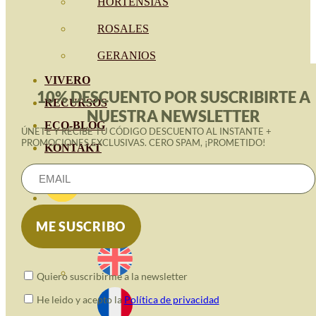
HORTENSIAS
ROSALES
GERANIOS
VIVERO
10% DESCUENTO POR SUSCRIBIRTE A
RECURSOS
NUESTRA NEWSLETTER
ECO-BLOG
ÚNETE Y RECIBE TU CÓDIGO DESCUENTO AL INSTANTE +
PROMOCIONES EXCLUSIVAS. CERO SPAM, ¡PROMETIDO!
KONTAKT
Quiero suscribirme a la newsletter
He leido y acepto la
Política de privacidad