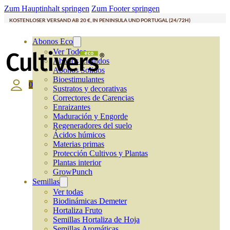
Zum Hauptinhalt springen
Zum Footer springen
KOSTENLOSER VERSAND AB 20 €, IN PENINSULA UND PORTUGAL (24/72H)
Abonos Eco
Ver Todos
Abonos Líquidos
Abonos Solidos
Bioestimulantes
0
Sustratos y decorativas
Correctores de Carencias
Enraizantes
Maduración y Engorde
Regeneradores del suelo
Ácidos húmicos
Materias primas
Protección Cultivos y Plantas
Plantas interior
GrowPunch
Semillas
Ver todas
Biodinámicas Demeter
Hortaliza Fruto
Semillas Hortaliza de Hoja
Semillas Aromáticas