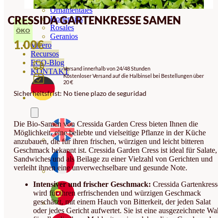
Orquideas
Ornamentales
CRESSIDA GARTENKRESSE SAMEN
Hortensias
Rosales
ÖKO
Geranios
1.00
€
Vivero
Recursos
ECO-Blog
Versand innerhalb von 24/48 Stunden
KONTAKT
Kostenloser Versand auf die Halbinsel bei Bestellungen über
20 €
Sicherheitsfrist: No tiene plazo de seguridad
Die Bio-Samen von Cressida Garden Cress bieten Ihnen die
Möglichkeit, eine beliebte und vielseitige Pflanze in der Küche
anzubauen, die für ihren frischen, würzigen und leicht bitteren
Geschmack bekannt ist. Cressida Garden Cress ist ideal für Salate,
Sandwiches und als Beilage zu einer Vielzahl von Gerichten und
verleiht ihnen eine unverwechselbare und gesunde Note.
Intensiver und frischer Geschmack:
Cressida Gartenkress
wird für ihren erfrischenden und würzigen Geschmack
geschätzt, mit einem Hauch von Bitterkeit, der jeden Salat
oder jedes Gericht aufwertet. Sie ist eine ausgezeichnete Wa