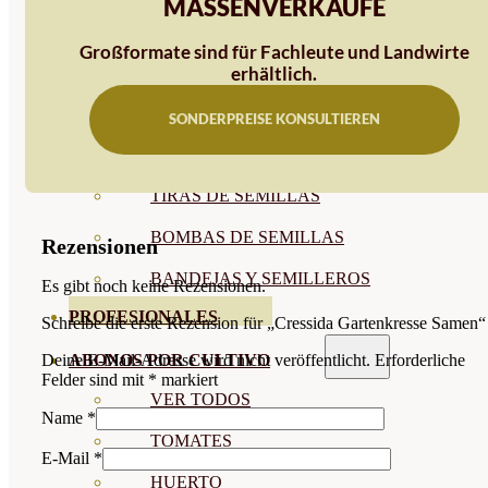
MASSENVERKÄUFE
SEMILLAS RAÍZ
Großformate sind für Fachleute und Landwirte
SEMILLAS LEGUMINOSAS
erhältlich.
MICROGREEN
SONDERPREISE KONSULTIEREN
CUBIERTAS VEGETALES
TIRAS DE SEMILLAS
BOMBAS DE SEMILLAS
Rezensionen
BANDEJAS Y SEMILLEROS
Es gibt noch keine Rezensionen.
PROFESIONALES
Schreibe die erste Rezension für „Cressida Gartenkresse Samen“
ABONOS POR CULTIVO
Deine E-Mail-Adresse wird nicht veröffentlicht.
Erforderliche
Felder sind mit
*
markiert
VER TODOS
Name
*
TOMATES
E-Mail
*
HUERTO