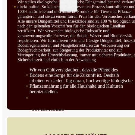
Wir stellen ökologische und organische Düngemittel her und verkauf
SEMILLAS
direkt online. So können wir den gesamten Prozess kontrollieren un
100% natürliche und unschädliche Produkte für Tiere und Pflanzen
garantieren und sie zu einem fairen Preis für den Verbraucher verkau
VER TODAS
Alle unsere Düngemittel und Insektizide sind zu 100 % biologisch u
nach den geltenden Vorschriften für den ökologischen Landbau
BIODINÁMICAS DEMETER
zertifiziert. Wir verwenden biologische Rohstoffe und
verantwortungsvolle Prozesse, die Boden, Wasser und Biodiversität
HORTALIZA FRUTO
respektieren. Wir formulieren feste und flüssige Düngemittel, Insekti
Bodenregeneratoren und Mangelkorrekturen zur Verbesserung der
Bodenfruchtbarkeit, zur Steigerung der Produktivität und zur
SEMILLAS HORTALIZA DE
Verringerung der Umweltbelastung, immer mit sicheren Produkten, 
Sicherheitszeit und einfach in der Anwendung.
HOJA
Wir von Cultivers glauben, dass die Pflege des
SEMILLAS AROMÁTICAS
Bodens eine Sorge für die Zukunft ist. Deshalb
arbeiten wir jeden Tag daran, hochwertige biologische
Pflanzennahrung für alle Haushalte und Kulturen
SEMILLAS FLORES
bereitzustellen.
SEMILLAS FLORES
COMESTIBLES
SEMILLAS TRADICIONALES
SEMILLAS BRASICAS