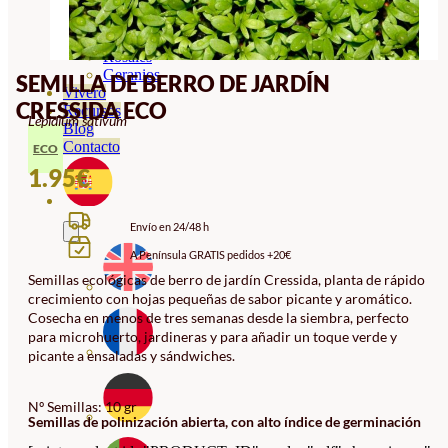
Orquideas
Ornamentales
Hortensias
Rosales
Geranios
SEMILLA DE BERRO DE JARDÍN
Vivero
CRESSIDA ECO
Recursos
Lepidium sativum
Blog
Contacto
ECO
1.95
€
Envío en 24/48 h
A Península GRATIS pedidos +20€
Semillas ecológicas de berro de jardín Cressida, planta de rápido
crecimiento con hojas pequeñas de sabor picante y aromático.
Cosecha en menos de tres semanas desde la siembra, perfecto
para microhuerto, jardineras y para añadir un toque verde y
picante a ensaladas y sándwiches.
Nº Semillas: 10 gr
Semillas de polinización abierta, con alto índice de germinación