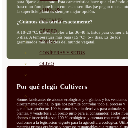
para fijarse al sustrato. Esta característica hace que el método 
frasco no funcione bien con estas semillas (se pegan unas a otr
CÍTRICOS
la superficie plana es siempre mejor opción.
FRUTALES
¿Cuántos días tarda exactamente?
CÉSPED
A 18-20 °C: brotes visibles a las 36-48 h, listos para comer a l
5 días. A temperatura más baja (15 °C): 6-7 días. Es de los
BONSAI
germinados más rápidos del mundo vegetal.
CONÍFERAS Y SETOS
OLIVO
CACTUS, CRASAS Y
Por qué elegir Cultivers
SUCULENTAS
PLANTAS DE INTERIOR
Somos fabricantes de abonos ecológicos y orgánicos y los vendemos
directamente online, lo que nos permite controlar todo el proceso y
ORQUIDEAS
garantizar productos 100 % naturales e inofensivos para animales y
plantas, y venderlos a un precio justo para el consumidor. Todos nue
ORNAMENTALES
abonos e insecticidas son 100 % ecológicos y cuentan con certificaci
conforme a la legislación vigente para la agricultura ecológica. Util
materias primas orgánicas y procesos responsables que respetan el sue