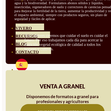
HORTENSIAS
agua y la biodiversidad. Formulamos abonos sólidos y líquidos,
insecticidas, regeneradores de suelo y correctores de carencias pensa
ROSALES
para mejorar la fertilidad de la tierra, aumentar la productividad y r
el impacto ambiental, siempre con productos seguros, sin plazo de
seguridad y fáciles de aplicar.
GERANIOS
VIVERO
En Cultivers creemos que cuidar el suelo es cuidar el
RECURSOS
futuro. Por eso trabajamos cada día para acercar la
BLOG
nutrición vegetal ecológica de calidad a todos los
hogares y cultivos.
CONTACTO
VENTA A GRANEL
Disponemos de formatos a granel para
profesionales y agricultores