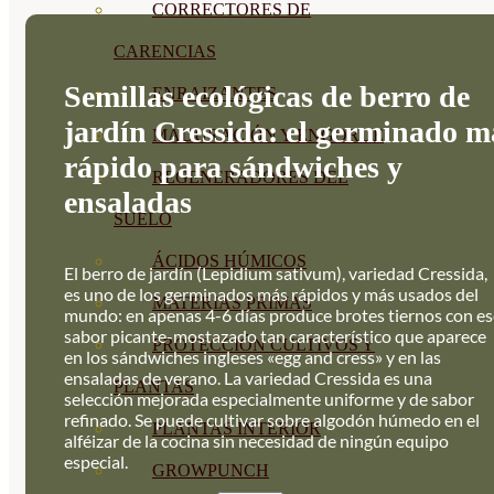
CORRECTORES DE
CARENCIAS
Semillas ecológicas de berro de
ENRAIZANTES
jardín Cressida: el germinado m
MADURACIÓN Y ENGORDE
rápido para sándwiches y
REGENERADORES DEL
ensaladas
SUELO
ÁCIDOS HÚMICOS
El berro de jardín (Lepidium sativum), variedad Cressida,
es uno de los germinados más rápidos y más usados del
MATERIAS PRIMAS
mundo: en apenas 4-6 días produce brotes tiernos con es
sabor picante-mostazado tan característico que aparece
PROTECCIÓN CULTIVOS Y
en los sándwiches ingleses «egg and cress» y en las
ensaladas de verano. La variedad Cressida es una
PLANTAS
selección mejorada especialmente uniforme y de sabor
refinado. Se puede cultivar sobre algodón húmedo en el
PLANTAS INTERIOR
alféizar de la cocina sin necesidad de ningún equipo
especial.
GROWPUNCH