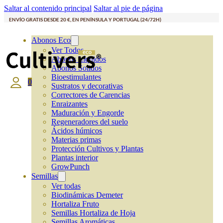
Saltar al contenido principal
Saltar al pie de página
ENVÍO GRATIS DESDE 20 €, EN PENÍNSULA Y PORTUGAL (24/72H)
Abonos Eco
Ver Todos
Abonos Líquidos
Abonos Solidos
Bioestimulantes
0
Sustratos y decorativas
Correctores de Carencias
Enraizantes
Maduración y Engorde
Regeneradores del suelo
Ácidos húmicos
Materias primas
Protección Cultivos y Plantas
Plantas interior
GrowPunch
Semillas
Ver todas
Biodinámicas Demeter
Hortaliza Fruto
Semillas Hortaliza de Hoja
Semillas Aromáticas