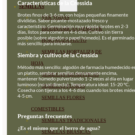
Características de la Cressida
SEMILLAS
Brotes finos de 3-6 cm, con hojas pequeñas finamente
VER TODAS
divididas. Sabor picante-mostazado fresco y
característico. Germinación muy rápida: brotes en 2-3
BIODINÁMICAS DEMETER
días, listos para comer en 4-6 días. Cultivo sin tierra
posible (sobre algodón o papel húmedo). Es el germinado
HORTALIZA FRUTO
más sencillo para iniciarse.
SEMILLAS HORTALIZA DE
Siembra y cultivo de la Cressida
HOJA
Método más sencillo: algodón de farmacia humedecido e
un platito, sembrar semillas densamente encima,
SEMILLAS AROMÁTICAS
mantener húmedo pulverizando 1-2 veces al día en lugar
luminoso (no sol directo). Temperatura ideal: 15-20 °C.
SEMILLAS FLORES
Cosecha con tijeras a los 4-6 días cuando los brotes mide
4-5 cm.
SEMILLAS FLORES
COMESTIBLES
Preguntas frecuentes
SEMILLAS TRADICIONALES
¿Es el mismo que el berro de agua?
SEMILLAS BRASICAS