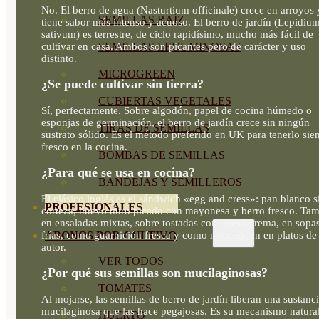
No. El berro de agua (Nasturtium officinale) crece en arroyos 
SEMILLAS RAÍZ
tiene sabor más intenso y acuoso. El berro de jardín (Lepidiu
sativum) es terrestre, de ciclo rapidísimo, mucho más fácil de
cultivar en casa. Ambos son picantes pero de carácter y uso
SEMILLAS LEGUMINOSAS
distinto.
MICROGREEN
¿Se puede cultivar sin tierra?
CUBIERTAS VEGETALES
Sí, perfectamente. Sobre algodón, papel de cocina húmedo o
esponjas de germinación, el berro de jardín crece sin ningún
TIRAS DE SEMILLAS
sustrato sólido. Es el método preferido en UK para tenerlo si
fresco en la cocina.
BOMBAS DE SEMILLAS
¿Para qué se usa en cocina?
BANDEJAS Y SEMILLEROS
El clásico inglés es el sándwich «egg and cress»: pan blanco s
PROFESIONALES
corteza, huevo duro picado con mayonesa y berro fresco. Ta
en ensaladas mixtas, sobre tostadas con queso crema, en sopa
frías, como guarnición fresca y como microgreen en platos de
ABONOS POR CULTIVO
autor.
VER TODOS
¿Por qué sus semillas son mucilaginosas?
TOMATES
Al mojarse, las semillas de berro de jardín liberan una sustanc
mucilaginosa que las hace pegajosas. Es su mecanismo natura
HUERTO