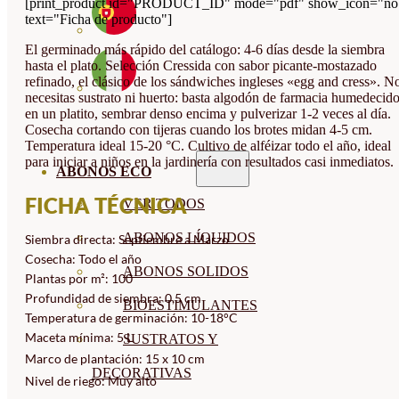
[print_product id="PRODUCT_ID" mode="pdf" show_icon="no
text="Ficha de producto"]
El germinado más rápido del catálogo: 4-6 días desde la siembra
hasta el plato. Selección Cressida con sabor picante-mostazado
refinado, el clásico de los sándwiches ingleses «egg and cress». N
necesitas sustrato ni huerto: basta algodón de farmacia humedecid
en un platito, sembrar denso encima y pulverizar 1-2 veces al día.
Cosecha cortando con tijeras cuando los brotes midan 4-5 cm.
Temperatura ideal 15-20 °C. Cultivo de alféizar todo el año, ideal
para iniciar a niños en la jardinería con resultados casi inmediatos.
ABONOS ECO
FICHA TÉCNICA
VER TODOS
ABONOS LÍQUIDOS
Siembra directa: Septiembre a Marzo
Cosecha: Todo el año
ABONOS SOLIDOS
Plantas por m²: 100
Profundidad de siembra: 0,5 cm
BIOESTIMULANTES
Temperatura de germinación: 10-18°C
Maceta mínima: 5 L
SUSTRATOS Y
Marco de plantación: 15 x 10 cm
DECORATIVAS
Nivel de riego: Muy alto