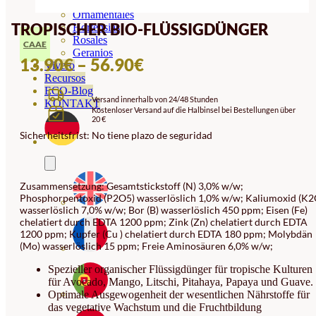
Orquideas
Ornamentales
TROPISCHER BIO-FLÜSSIGDÜNGER
Hortensias
Rosales
CAAE
Geranios
PREISSPANNE:
13.90
€
–
56.90
€
Vivero
Recursos
13.90€
ECO-Blog
Versand innerhalb von 24/48 Stunden
BIS
KONTAKT
Kostenloser Versand auf die Halbinsel bei Bestellungen über
20 €
56.90€
Sicherheitsfrist: No tiene plazo de seguridad
Zusammensetzung: Gesamtstickstoff (N) 3,0% w/w;
Phosphorpentoxid (P2O5) wasserlöslich 1,0% w/w; Kaliumoxid (K2
wasserlöslich 7,0% w/w; Bor (B) wasserlöslich 450 ppm; Eisen (Fe)
chelatiert durch EDTA 1200 ppm; Zink (Zn) chelatiert durch EDTA
1200 ppm; Kupfer (Cu ) chelatiert durch EDTA 180 ppm; Molybdän
(Mo) wasserlöslich 15 ppm; Freie Aminosäuren 6,0% w/w;
Spezieller organischer Flüssigdünger für tropische Kulturen
für Avocado, Mango, Litschi, Pitahaya, Papaya und Guave.
Optimale Ausgewogenheit der wesentlichen Nährstoffe für
das vegetative Wachstum und die Fruchtbildung