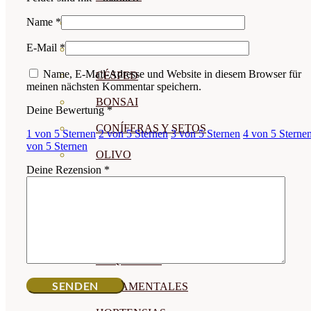
Name
*
CÍTRICOS
E-Mail
*
FRUTALES
Name, E-Mail-Adresse und Website in diesem Browser für
CÉSPED
meinen nächsten Kommentar speichern.
BONSAI
Deine Bewertung
*
CONÍFERAS Y SETOS
1 von 5 Sternen
2 von 5 Sternen
3 von 5 Sternen
4 von 5 Sterne
von 5 Sternen
OLIVO
Deine Rezension
*
CACTUS, CRASAS Y
SUCULENTAS
PLANTAS DE INTERIOR
ORQUIDEAS
ORNAMENTALES