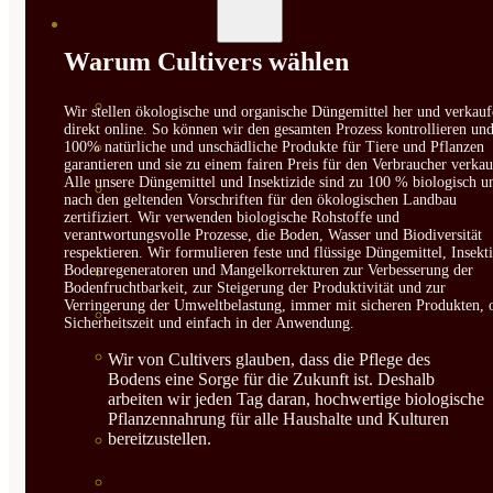
SEMILLAS
Warum Cultivers wählen
VER TODAS
BIODINÁMICAS DEMETER
Wir stellen ökologische und organische Düngemittel her und verkauf
direkt online. So können wir den gesamten Prozess kontrollieren un
HORTALIZA FRUTO
100% natürliche und unschädliche Produkte für Tiere und Pflanzen
garantieren und sie zu einem fairen Preis für den Verbraucher verkau
Alle unsere Düngemittel und Insektizide sind zu 100 % biologisch u
SEMILLAS HORTALIZA DE
nach den geltenden Vorschriften für den ökologischen Landbau
zertifiziert. Wir verwenden biologische Rohstoffe und
HOJA
verantwortungsvolle Prozesse, die Boden, Wasser und Biodiversität
respektieren. Wir formulieren feste und flüssige Düngemittel, Insekti
Bodenregeneratoren und Mangelkorrekturen zur Verbesserung der
SEMILLAS AROMÁTICAS
Bodenfruchtbarkeit, zur Steigerung der Produktivität und zur
Verringerung der Umweltbelastung, immer mit sicheren Produkten, 
SEMILLAS FLORES
Sicherheitszeit und einfach in der Anwendung.
SEMILLAS FLORES
Wir von Cultivers glauben, dass die Pflege des
Bodens eine Sorge für die Zukunft ist. Deshalb
COMESTIBLES
arbeiten wir jeden Tag daran, hochwertige biologische
Pflanzennahrung für alle Haushalte und Kulturen
bereitzustellen.
SEMILLAS TRADICIONALES
SEMILLAS BRASICAS