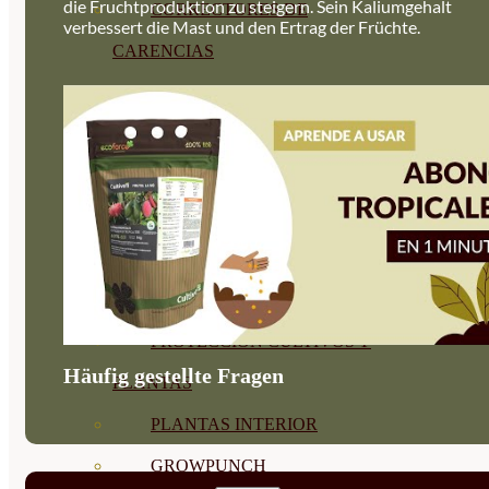
die Fruchtproduktion zu steigern. Sein Kaliumgehalt
CORRECTORES DE
verbessert die Mast und den Ertrag der Früchte.
CARENCIAS
ENRAIZANTES
MADURACIÓN Y ENGORDE
REGENERADORES DEL
SUELO
ÁCIDOS HÚMICOS
MATERIAS PRIMAS
PROTECCIÓN CULTIVOS Y
Häufig gestellte Fragen
PLANTAS
PLANTAS INTERIOR
GROWPUNCH