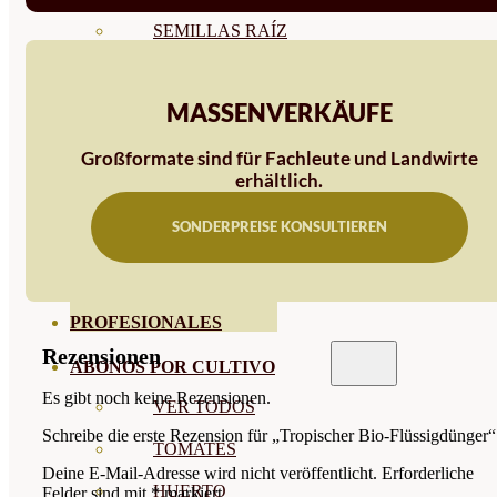
SEMILLAS RAÍZ
SEMILLAS LEGUMINOSAS
MASSENVERKÄUFE
MICROGREEN
CUBIERTAS VEGETALES
Großformate sind für Fachleute und Landwirte
erhältlich.
TIRAS DE SEMILLAS
SONDERPREISE KONSULTIEREN
BOMBAS DE SEMILLAS
BANDEJAS Y SEMILLEROS
PROFESIONALES
Rezensionen
ABONOS POR CULTIVO
Es gibt noch keine Rezensionen.
VER TODOS
Schreibe die erste Rezension für „Tropischer Bio-Flüssigdünger“
TOMATES
Deine E-Mail-Adresse wird nicht veröffentlicht.
Erforderliche
HUERTO
Felder sind mit
*
markiert