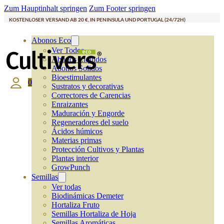
Zum Hauptinhalt springen
Zum Footer springen
KOSTENLOSER VERSAND AB 20 €, IN PENINSULA UND PORTUGAL (24/72H)
Abonos Eco
Ver Todos
Abonos Líquidos
Abonos Solidos
Bioestimulantes
0
Sustratos y decorativas
Correctores de Carencias
Enraizantes
Maduración y Engorde
Regeneradores del suelo
Ácidos húmicos
Materias primas
Protección Cultivos y Plantas
Plantas interior
GrowPunch
Semillas
Ver todas
Biodinámicas Demeter
Hortaliza Fruto
Semillas Hortaliza de Hoja
Semillas Aromáticas