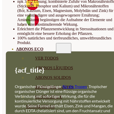
npk 3-1-7 Lösung; kombinierte Zufuhr von Makronährstoff
(Stickstoff, Phosphor und Kalium) und Mikronährstoffen
(Bor, Kalzium, Eisen, Magnesium, Molybdän und Zink) für
eine vollständigere und ausgewogenere Ernährung;
Aminosäuren begünstigen die Aufnahme der Elemente und
haben eine biostimulierende Wirkung.
Erleichtert die Pflanzenentwicklung in Stresssituationen und
ermöglicht eine bessere Erholung der Pflanzen.
100% natürliches und tierfreundliches, umweltfreundliches
Produkt.
ABONOS ECO
VER TODOS
ABONOS LÍQUIDOS
{acf_title}
ABONOS SOLIDOS
Organischer Flüssigdünger
für die Tropen
. Tropischer
BIOESTIMULANTES
organischer Dünger ist eine flüssige organische
Verbindung mit sofortiger Wirkung, die für die
SUSTRATOS Y
kontinuierliche Versorgung mit Nährstoffen entwickelt
wurde. Seine Formel enthält Eisen, Zink und Mangan, die
DECORATIVAS
durch EDTA chelatisiert sind, um den Fruchtansatz und