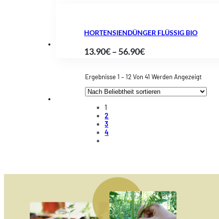
13.90€
bis
HORTENSIENDÜNGER FLÜSSIG BIO
56.90€
Preisspanne:
13.90
€
–
56.90
€
13.90€
bis
Nach
Ergebnisse 1 – 12 Von 41 Werden Angezeigt
Belieb
56.90€
Sortie
1
2
3
4