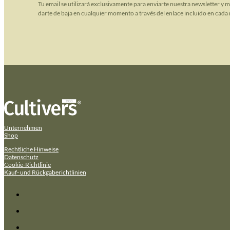
Tu email se utilizará exclusivamente para enviarte nuestra newsletter y 
darte de baja en cualquier momento a través del enlace incluido en cada 
Unternehmen
Shop
Rechtliche Hinweise
Datenschutz
Cookie-Richtlinie
Kauf- und Rückgaberichtlinien