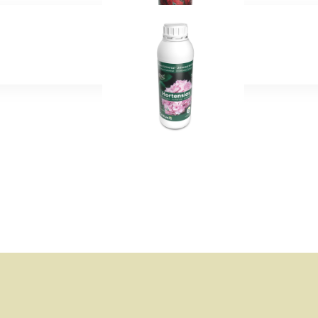
theit
rt