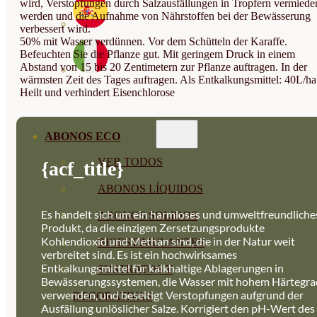
wird, Verstopfungen durch Salzausfällungen in Tropfern vermiede
werden und die Aufnahme von Nährstoffen bei der Bewässerung
verbessert wird.
50% mit Wasser verdünnen. Vor dem Schütteln der Karaffe.
Befeuchten Sie die Pflanze gut. Mit geringem Druck in einem
Abstand von 15 bis 20 Zentimetern zur Pflanze auftragen. In der
wärmsten Zeit des Tages auftragen. Als Entkalkungsmittel: 40L/ha
Heilt und verhindert Eisenchlorose
ABONOS ECO
VER TODOS
{acf_title}
ABONOS LÍQUIDOS
Es handelt sich um ein harmloses und umweltfreundliche
ABONOS SOLIDOS
Produkt, da die einzigen Zersetzungsprodukte
Kohlendioxid und Methan sind, die in der Natur weit
BIOESTIMULANTES
verbreitet sind. Es ist ein hochwirksames
Entkalkungsmittel für kalkhaltige Ablagerungen in
SUSTRATOS Y
Bewässerungssystemen, die Wasser mit hohem Härtegra
verwenden, und beseitigt Verstopfungen aufgrund der
DECORATIVAS
Ausfällung unlöslicher Salze. Korrigiert den pH-Wert des