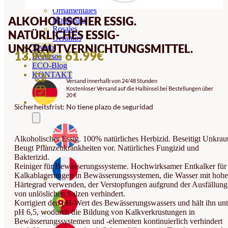
Orquideas
Ornamentales
ALKOHOLISCHER ESSIG.
Hortensias
Rosales
NATÜRLICHES ESSIG-
Geranios
UNKRAUTVERNICHTUNGSMITTEL.
Vivero
PREISSPANNE:
13.99
€
–
61.99
€
Recursos
ECO-Blog
13.99€
KONTAKT
Versand innerhalb von 24/48 Stunden
BIS
Kostenloser Versand auf die Halbinsel bei Bestellungen über
20 €
61.99€
Sicherheitsfrist: No tiene plazo de seguridad
Alkoholischer Essig. 100% natürliches Herbizid. Beseitigt Unkraut
Beugt Pflanzenkrankheiten vor. Natürliches Fungizid und
Bakterizid.
Reiniger für Bewässerungssysteme. Hochwirksamer Entkalker für
Kalkablagerungen in Bewässerungssystemen, die Wasser mit hoh
Härtegrad verwenden, der Verstopfungen aufgrund der Ausfällung
von unlöslichen Salzen verhindert.
Korrigiert den pH-Wert des Bewässerungswassers und hält ihn unt
pH 6,5, wodurch die Bildung von Kalkverkrustungen in
Bewässerungssystemen und -elementen kontinuierlich verhindert