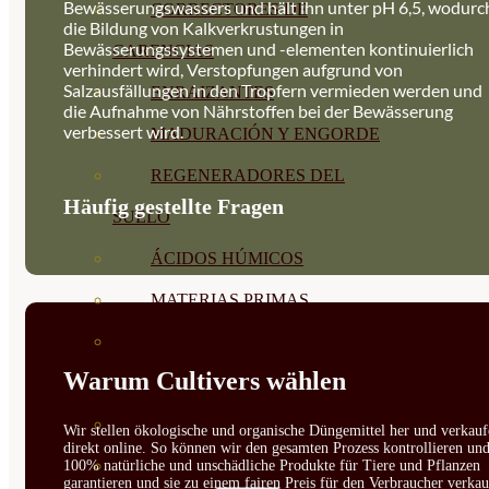
Bewässerungswassers und hält ihn unter pH 6,5, wodurc
CORRECTORES DE
die Bildung von Kalkverkrustungen in
Bewässerungssystemen und -elementen kontinuierlich
CARENCIAS
verhindert wird, Verstopfungen aufgrund von
Salzausfällungen in den Tropfern vermieden werden und
ENRAIZANTES
die Aufnahme von Nährstoffen bei der Bewässerung
verbessert wird.
MADURACIÓN Y ENGORDE
REGENERADORES DEL
Häufig gestellte Fragen
SUELO
ÁCIDOS HÚMICOS
MATERIAS PRIMAS
PROTECCIÓN CULTIVOS Y
Warum Cultivers wählen
PLANTAS
PLANTAS INTERIOR
Wir stellen ökologische und organische Düngemittel her und verkauf
direkt online. So können wir den gesamten Prozess kontrollieren un
GROWPUNCH
100% natürliche und unschädliche Produkte für Tiere und Pflanzen
garantieren und sie zu einem fairen Preis für den Verbraucher verkau