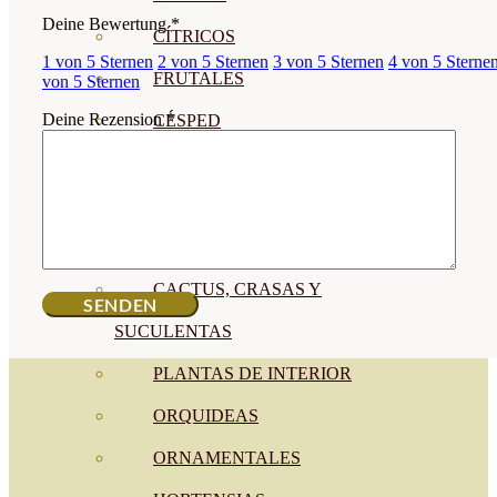
Deine Bewertung
*
CÍTRICOS
1 von 5 Sternen
2 von 5 Sternen
3 von 5 Sternen
4 von 5 Sterne
FRUTALES
von 5 Sternen
Deine Rezension
*
CÉSPED
BONSAI
CONÍFERAS Y SETOS
OLIVO
CACTUS, CRASAS Y
SUCULENTAS
PLANTAS DE INTERIOR
ORQUIDEAS
ORNAMENTALES