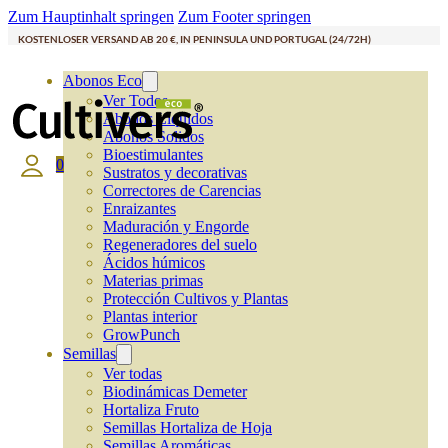
Zum Hauptinhalt springen
Zum Footer springen
KOSTENLOSER VERSAND AB 20 €, IN PENINSULA UND PORTUGAL (24/72H)
Abonos Eco
Ver Todos
Abonos Líquidos
Abonos Solidos
Bioestimulantes
0
Sustratos y decorativas
Correctores de Carencias
Enraizantes
Maduración y Engorde
Regeneradores del suelo
Ácidos húmicos
Materias primas
Protección Cultivos y Plantas
Plantas interior
GrowPunch
Semillas
Ver todas
Biodinámicas Demeter
Hortaliza Fruto
Semillas Hortaliza de Hoja
Semillas Aromáticas