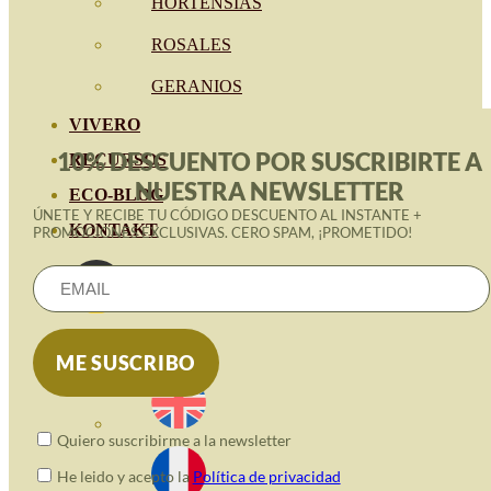
HORTENSIAS
ROSALES
GERANIOS
VIVERO
10% DESCUENTO POR SUSCRIBIRTE A
RECURSOS
NUESTRA NEWSLETTER
ECO-BLOG
ÚNETE Y RECIBE TU CÓDIGO DESCUENTO AL INSTANTE +
KONTAKT
PROMOCIONES EXCLUSIVAS. CERO SPAM, ¡PROMETIDO!
Quiero suscribirme a la newsletter
He leido y acepto la
Política de privacidad