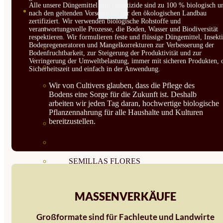
Alle unsere Düngemittel und Insektizide sind zu 100 % biologisch u
SEMILLAS
nach den geltenden Vorschriften für den ökologischen Landbau
zertifiziert. Wir verwenden biologische Rohstoffe und
VER TODAS
verantwortungsvolle Prozesse, die Boden, Wasser und Biodiversität
respektieren. Wir formulieren feste und flüssige Düngemittel, Insekti
Bodenregeneratoren und Mangelkorrekturen zur Verbesserung der
BIODINÁMICAS DEMETER
Bodenfruchtbarkeit, zur Steigerung der Produktivität und zur
Verringerung der Umweltbelastung, immer mit sicheren Produkten, 
HORTALIZA FRUTO
Sicherheitszeit und einfach in der Anwendung.
SEMILLAS HORTALIZA DE
Wir von Cultivers glauben, dass die Pflege des
Bodens eine Sorge für die Zukunft ist. Deshalb
arbeiten wir jeden Tag daran, hochwertige biologische
HOJA
Pflanzennahrung für alle Haushalte und Kulturen
bereitzustellen.
SEMILLAS AROMÁTICAS
SEMILLAS FLORES
SEMILLAS FLORES
COMESTIBLES
MASSENVERKÄUFE
SEMILLAS TRADICIONALES
Großformate sind für Fachleute und Landwirte
SEMILLAS BRASICAS