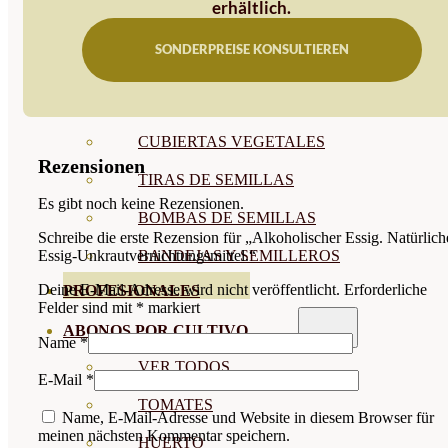
erhältlich.
SEMILLAS RAÍZ
SONDERPREISE KONSULTIEREN
SEMILLAS LEGUMINOSAS
MICROGREEN
CUBIERTAS VEGETALES
Rezensionen
TIRAS DE SEMILLAS
Es gibt noch keine Rezensionen.
BOMBAS DE SEMILLAS
Schreibe die erste Rezension für „Alkoholischer Essig. Natürlich
Essig-Unkrautvernichtungsmittel.“
BANDEJAS Y SEMILLEROS
Deine E-Mail-Adresse wird nicht veröffentlicht.
Erforderliche
PROFESIONALES
Felder sind mit
*
markiert
ABONOS POR CULTIVO
Name
*
VER TODOS
E-Mail
*
TOMATES
Name, E-Mail-Adresse und Website in diesem Browser für
meinen nächsten Kommentar speichern.
HUERTO