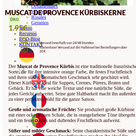
Orquideas
Ornamentales
MUSCAT DE PROVENCE KÜRBISKERNE
Hortensias
Rosales
ÖKO
Geranios
1.95
€
Vivero
Recursos
ECO-Blog
Versand innerhalb von 24/48 Stunden
KONTAKT
Kostenloser Versand auf die Halbinsel bei Bestellungen über
20 €
Der
Muscat de Provence Kürbis
ist eine traditionelle französisch
Sorte, die für ihre intensive orange Farbe, ihr festes Fruchtfleisch
und ihren süßen, aromatischen Geschmack sehr geschätzt wird.
Dieser Kürbis ist ideal für Suppen, Cremes, Pürees, Braten und
Gebäck. Er hat eine weiche Textur und eine natürliche Süße, die
jedes Gericht aufwertet. Seine gute Haltbarkeit macht ihn außerde
zu einer perfekten Wahl für die ganze Saison.
Große und aromatische Früchte:
Sie produziert große Kürbisse
mit einer ockergrünen Schale, die in orangefarbene Töne übergeht
und ein festes, süßes und duftendes Fruchtfleisch aufweist.
Süßer und milder Geschmack:
Seine charakteristische Süße und