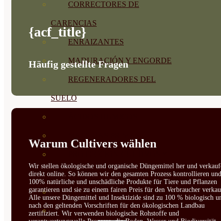
CORRECTORES DE
CARENCIAS
{acf_title}
ENRAIZANTES
MADURACIÓN Y ENGORDE
Häufig gestellte Fragen
REGENERADORES DEL
SUELO
ÁCIDOS HÚMICOS
MATERIAS PRIMAS
Warum Cultivers wählen
PROTECCIÓN CULTIVOS Y
Wir stellen ökologische und organische Düngemittel her und verkauf
PLANTAS
direkt online. So können wir den gesamten Prozess kontrollieren un
100% natürliche und unschädliche Produkte für Tiere und Pflanzen
garantieren und sie zu einem fairen Preis für den Verbraucher verkau
PLANTAS INTERIOR
Alle unsere Düngemittel und Insektizide sind zu 100 % biologisch u
nach den geltenden Vorschriften für den ökologischen Landbau
GROWPUNCH
zertifiziert. Wir verwenden biologische Rohstoffe und