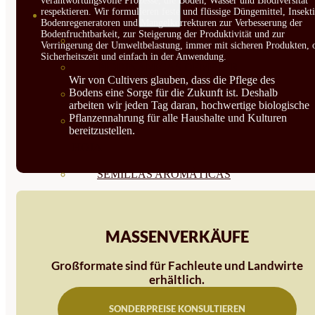
verantwortungsvolle Prozesse, die Boden, Wasser und Biodiversität
respektieren. Wir formulieren feste und flüssige Düngemittel, Insekti
SEMILLAS
Bodenregeneratoren und Mangelkorrekturen zur Verbesserung der
Bodenfruchtbarkeit, zur Steigerung der Produktivität und zur
VER TODAS
Verringerung der Umweltbelastung, immer mit sicheren Produkten, 
Sicherheitszeit und einfach in der Anwendung.
BIODINÁMICAS DEMETER
Wir von Cultivers glauben, dass die Pflege des
Bodens eine Sorge für die Zukunft ist. Deshalb
HORTALIZA FRUTO
arbeiten wir jeden Tag daran, hochwertige biologische
Pflanzennahrung für alle Haushalte und Kulturen
SEMILLAS HORTALIZA DE
bereitzustellen.
HOJA
SEMILLAS AROMÁTICAS
SEMILLAS FLORES
SEMILLAS FLORES
MASSENVERKÄUFE
COMESTIBLES
Großformate sind für Fachleute und Landwirte
erhältlich.
SEMILLAS TRADICIONALES
SEMILLAS BRASICAS
SONDERPREISE KONSULTIEREN