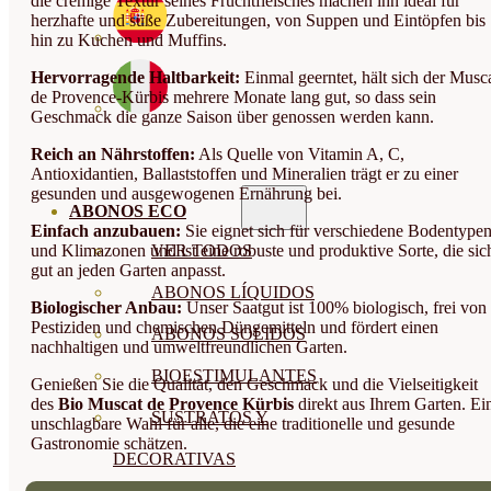
die cremige Textur seines Fruchtfleisches machen ihn ideal für
herzhafte und süße Zubereitungen, von Suppen und Eintöpfen bis
hin zu Kuchen und Muffins.
Hervorragende Haltbarkeit:
Einmal geerntet, hält sich der Musc
de Provence-Kürbis mehrere Monate lang gut, so dass sein
Geschmack die ganze Saison über genossen werden kann.
Reich an Nährstoffen:
Als Quelle von Vitamin A, C,
Antioxidantien, Ballaststoffen und Mineralien trägt er zu einer
gesunden und ausgewogenen Ernährung bei.
ABONOS ECO
Einfach anzubauen:
Sie eignet sich für verschiedene Bodentype
und Klimazonen und ist eine robuste und produktive Sorte, die sic
VER TODOS
gut an jeden Garten anpasst.
ABONOS LÍQUIDOS
Biologischer Anbau:
Unser Saatgut ist 100% biologisch, frei von
Pestiziden und chemischen Düngemitteln und fördert einen
ABONOS SOLIDOS
nachhaltigen und umweltfreundlichen Garten.
BIOESTIMULANTES
Genießen Sie die Qualität, den Geschmack und die Vielseitigkeit
des
Bio Muscat de Provence Kürbis
direkt aus Ihrem Garten. Ei
SUSTRATOS Y
unschlagbare Wahl für alle, die eine traditionelle und gesunde
Gastronomie schätzen.
DECORATIVAS