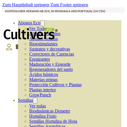
Zum Hauptinhalt springen
Zum Footer springen
KOSTENLOSER VERSAND AB 20 €, IN PENINSULA UND PORTUGAL (24/72H)
Abonos Eco
Ver Todos
Abonos Líquidos
Abonos Solidos
Bioestimulantes
0
Sustratos y decorativas
Correctores de Carencias
Enraizantes
Maduración y Engorde
Regeneradores del suelo
Ácidos húmicos
Materias primas
Protección Cultivos y Plantas
Plantas interior
GrowPunch
Semillas
Ver todas
Biodinámicas Demeter
Hortaliza Fruto
Semillas Hortaliza de Hoja
Semillas Aromáticas