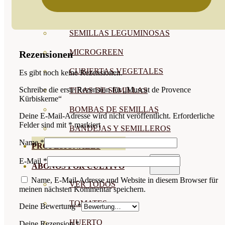
SEMILLAS RAÍZ
SEMILLAS LEGUMINOSAS
MICROGREEN
Rezensionen
CUBIERTAS VEGETALES
Es gibt noch keine Rezensionen.
Schreibe die erste Rezension für „Muscat de Provence
TIRAS DE SEMILLAS
Kürbiskerne“
BOMBAS DE SEMILLAS
Deine E-Mail-Adresse wird nicht veröffentlicht.
Erforderliche
Felder sind mit
*
markiert
BANDEJAS Y SEMILLEROS
Name
*
PROFESIONALES
E-Mail
*
ABONOS POR CULTIVO
Name, E-Mail-Adresse und Website in diesem Browser für
VER TODOS
meinen nächsten Kommentar speichern.
TOMATES
Deine Bewertung
*
HUERTO
Deine Rezension
*