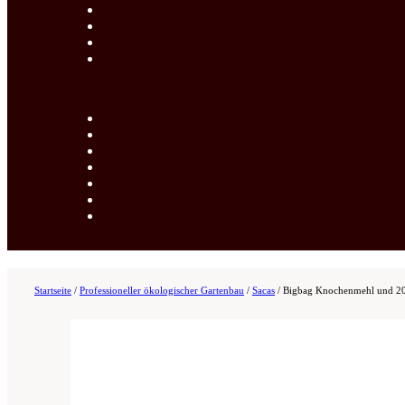
Startseite
/
Professioneller ökologischer Gartenbau
/
Sacas
/
Bigbag Knochenmehl und 20k