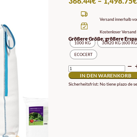
366.44
€
–
1,498.75
€
Versand innerhalb v
Kostenloser Versand 
Größere Größe, größere Erspa
1000 KG
30X20 KG (600 KG
ECOCERT
BIGBAG
KNOCHENMEHL
IN DEN WARENKORB
UND
20KG-
Sicherheitsfrist: No tiene plazo de 
SÄCKE
AUF
PALETTE
MENGE