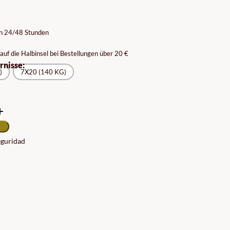
PREISSPANNE:
366.44€
BIS
on 24/48 Stunden
1,498.75€
auf die Halbinsel bei Bestellungen über 20 €
rnisse:
)
7X20 (140 KG)
seguridad