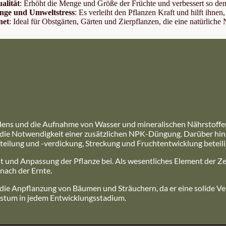
alität
: Erhöht die Menge und Größe der Früchte und verbessert so den
inge und Umweltstress
: Es verleiht den Pflanzen Kraft und hilft ihn
net
: Ideal für Obstgärten, Gärten und Zierpflanzen, die eine natürliche
ens und die Aufnahme von Wasser und mineralischen Nährstoffen u
o die Notwendigkeit einer zusätzlichen NPK-Düngung. Darüber hin
teilung und -verdickung, Streckung und Fruchtentwicklung beteilig
 und Anpassung der Pflanze bei. Als wesentliches Element der Zel
 nach der Ernte.
r die Anpflanzung von Bäumen und Sträuchern, da er eine solide Ve
hstum in jedem Entwicklungsstadium.