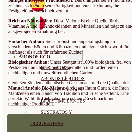
Saftiges und festes Fruchtfleisch:
Das orangefarbene Fruchtfleis
zeichnet sich durch seine Saftigkeit und eine Textur aus, die
Festigkeit und Weichheit vereint.
Reich an Nährstoffen:
Diese Melone ist eine Quelle für die
Vitamine A und C, Antioxidantien und Mineralien und trägt zu ein
ausgewogenen Ernährung bei.
Einfacher Anbau:
Sie ist robust und anpassungsfähig an
verschiedene Böden und Klimazonen und eignet sich sowohl für
Anfänger als auch für erfahrene Züchter.
ABONOS ECO
Biologischer Anbau:
Unser Saatgut ist 100% biologisch, frei von
Pestiziden und chemischen Düngemitteln und fördert einen
VER TODOS
nachhaltigen und umweltfreundlichen Garten.
ABONOS LÍQUIDOS
Genießen Sie den authentischen Geschmack und die Qualität der
Manuel António Bio-Melone
direkt aus Ihrem Garten, die Ihren
ABONOS SOLIDOS
Mahlzeiten einen Hauch von Tradition und Frische verleiht. Eine
perfekte Wahl für Liebhaber von echtem Geschmack und
BIOESTIMULANTES
nachhaltiger Produktion.
SUSTRATOS Y
DECORATIVAS