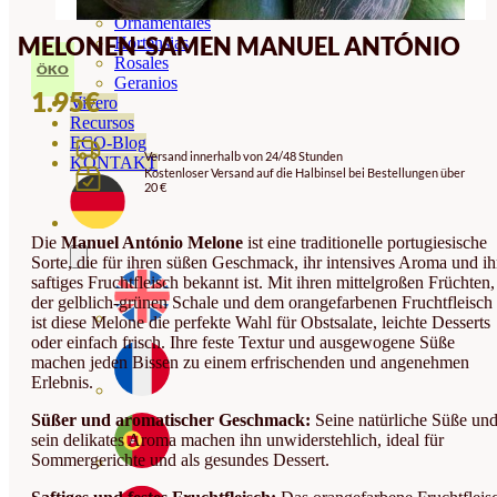
Orquideas
Ornamentales
MELONEN-SAMEN MANUEL ANTÓNIO
Hortensias
Rosales
ÖKO
Geranios
1.95
€
Vivero
Recursos
ECO-Blog
Versand innerhalb von 24/48 Stunden
KONTAKT
Kostenloser Versand auf die Halbinsel bei Bestellungen über
20 €
Die
Manuel António Melone
ist eine traditionelle portugiesische
Sorte, die für ihren süßen Geschmack, ihr intensives Aroma und ih
saftiges Fruchtfleisch bekannt ist. Mit ihren mittelgroßen Früchten,
der gelblich-grünen Schale und dem orangefarbenen Fruchtfleisch
ist diese Melone die perfekte Wahl für Obstsalate, leichte Desserts
oder einfach frisch. Ihre feste Textur und ausgewogene Süße
machen jeden Bissen zu einem erfrischenden und angenehmen
Erlebnis.
Süßer und aromatischer Geschmack:
Seine natürliche Süße un
sein delikates Aroma machen ihn unwiderstehlich, ideal für
Sommergerichte und als gesundes Dessert.