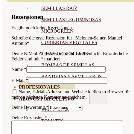
SEMILLAS RAÍZ
Rezensionen
SEMILLAS LEGUMINOSAS
Es gibt noch keine Rezensionen.
MICROGREEN
Schreibe die erste Rezension für „Melonen-Samen Manuel
CUBIERTAS VEGETALES
António“
Deine E-Mail-Adresse wird nicht veröffentlicht.
Erforderliche
TIRAS DE SEMILLAS
Felder sind mit
*
markiert
BOMBAS DE SEMILLAS
Name
*
BANDEJAS Y SEMILLEROS
E-Mail
*
PROFESIONALES
Name, E-Mail-Adresse und Website in diesem Browser für
meinen nächsten Kommentar speichern.
ABONOS POR CULTIVO
Deine Bewertung
*
VER TODOS
Deine Rezension
*
TOMATES
HUERTO