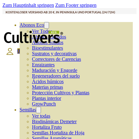
Zum Hauptinhalt springen
Zum Footer springen
KOSTENLOSER VERSAND AB 20 €, IN PENINSULA UND PORTUGAL (24/72H)
Abonos Eco
Ver Todos
Abonos Líquidos
Abonos Solidos
Bioestimulantes
0
Sustratos y decorativas
Correctores de Carencias
Enraizantes
Maduración y Engorde
Regeneradores del suelo
Ácidos húmicos
Materias primas
Protección Cultivos y Plantas
Plantas interior
GrowPunch
Semillas
Ver todas
Biodinámicas Demeter
Hortaliza Fruto
Semillas Hortaliza de Hoja
Semillas Aromáticas