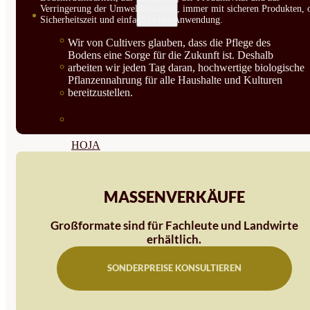
Verringerung der Umweltbelastung, immer mit sicheren Produkten, 
SEMILLAS
Sicherheitszeit und einfach in der Anwendung.
VER TODAS
Wir von Cultivers glauben, dass die Pflege des
Bodens eine Sorge für die Zukunft ist. Deshalb
BIODINÁMICAS DEMETER
arbeiten wir jeden Tag daran, hochwertige biologische
Pflanzennahrung für alle Haushalte und Kulturen
bereitzustellen.
HORTALIZA FRUTO
SEMILLAS HORTALIZA DE
HOJA
SEMILLAS AROMÁTICAS
MASSENVERKÄUFE
SEMILLAS FLORES
SEMILLAS FLORES
Großformate sind für Fachleute und Landwirte
erhältlich.
COMESTIBLES
SONDERPREISE KONSULTIEREN
SEMILLAS TRADICIONALES
SEMILLAS BRASICAS