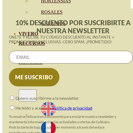
HORTENSIAS
ROSALES
10% DESCUENTO POR SUSCRIBIRTE A
GERANIOS
NUESTRA NEWSLETTER
VIVERO
ÚNETE Y RECIBE TU CÓDIGO DESCUENTO AL INSTANTE +
PROMOCIONES EXCLUSIVAS. CERO SPAM, ¡PROMETIDO!
RECURSOS
ECO-BLOG
KONTAKT
Quiero suscribirme a la newsletter
He leido y acepto la
Política de privacidad
Tu email se utilizará exclusivamente para enviarte nuestra newsletter y
mantenerte informado sobre las actividades y ofertas de Cultivers.
Podrás darte de baja en cualquier momento a través del enlace
incluido en cada newsletter.