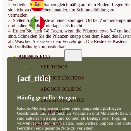
2. verteilen Sie die Samen gleichmäßig auf dem Boden. Legen Sie
sie nicht zu dicht nebeneinander, um Schimmelbildung zu
vermeiden.
3. Stellen Sie die Kiste an einen sonnigen Ort bei Zimmertemperat
und halten Sie die Unterlage stets feucht.
4. Ernten Sie nach 7-8 Tagen, wenn die Pflanzen etwa 5-7 cm hoc
sind. Schneiden Sie die Pflanzen knapp über dem Rand des Kaste
ab. Waschen Sie sie vor dem Verzehr gut. Die Reste des Kastens
sind vollständig kompostierbar.
ABONOS ECO
VER TODOS
{acf_title}
ABONOS LÍQUIDOS
ABONOS SOLIDOS
Häufig gestellte Fragen
BIOESTIMULANTES
Rucola-Mikrosprossen haben einen angenehm pfeffrigen
SUSTRATOS Y
Geschmack und sind reich an Vitaminen und Mineralstoffen. S
sind äußerst vielseitig und können als Beilage oder Topping
DECORATIVAS
verwendet werden, um Salaten, Sandwiches, Suppen und and
Gerichten eine gesunde Note zu verleihen.