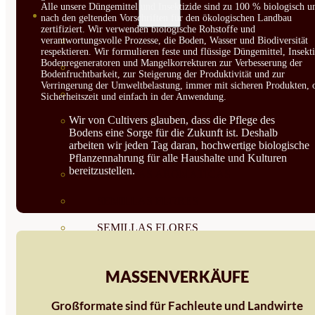
Alle unsere Düngemittel und Insektizide sind zu 100 % biologisch u
SEMILLAS
nach den geltenden Vorschriften für den ökologischen Landbau
zertifiziert. Wir verwenden biologische Rohstoffe und
VER TODAS
verantwortungsvolle Prozesse, die Boden, Wasser und Biodiversität
respektieren. Wir formulieren feste und flüssige Düngemittel, Insekti
Bodenregeneratoren und Mangelkorrekturen zur Verbesserung der
BIODINÁMICAS DEMETER
Bodenfruchtbarkeit, zur Steigerung der Produktivität und zur
Verringerung der Umweltbelastung, immer mit sicheren Produkten, 
HORTALIZA FRUTO
Sicherheitszeit und einfach in der Anwendung.
Wir von Cultivers glauben, dass die Pflege des
SEMILLAS HORTALIZA DE
Bodens eine Sorge für die Zukunft ist. Deshalb
arbeiten wir jeden Tag daran, hochwertige biologische
HOJA
Pflanzennahrung für alle Haushalte und Kulturen
bereitzustellen.
SEMILLAS AROMÁTICAS
SEMILLAS FLORES
SEMILLAS FLORES
COMESTIBLES
MASSENVERKÄUFE
SEMILLAS TRADICIONALES
Großformate sind für Fachleute und Landwirte
SEMILLAS BRASICAS