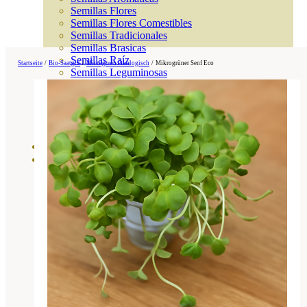
Semillas Flores
Semillas Flores Comestibles
Semillas Tradicionales
Semillas Brasicas
Semillas Raíz
Startseite
/
Bio-Saatgut
/
Microgreen Ökologisch
/
Mikrogrüner Senf Eco
Semillas Leguminosas
Microgreen
Cubiertas Vegetales
Tiras de Semillas
Bombas de Semillas
Bandejas y Semilleros
Profesionales
Abonos por cultivo
Ver Todos
Tomates
Huerto
Cítricos
Frutales
Césped
Bonsai
Coníferas y setos
Olivo
Cactus, crasas y suculentas
Plantas de interior