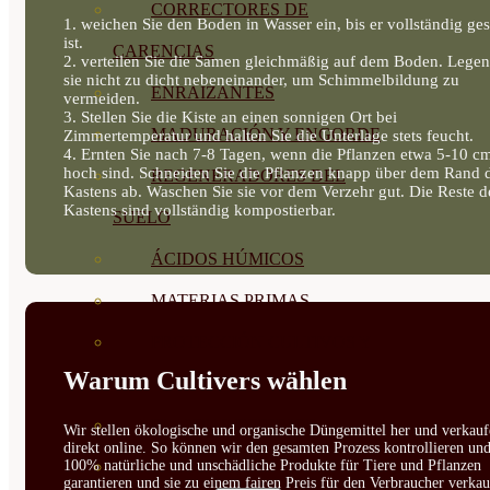
CORRECTORES DE
1. weichen Sie den Boden in Wasser ein, bis er vollständig ges
ist.
CARENCIAS
2. verteilen Sie die Samen gleichmäßig auf dem Boden. Legen
sie nicht zu dicht nebeneinander, um Schimmelbildung zu
ENRAIZANTES
vermeiden.
3. Stellen Sie die Kiste an einen sonnigen Ort bei
MADURACIÓN Y ENGORDE
Zimmertemperatur und halten Sie die Unterlage stets feucht.
4. Ernten Sie nach 7-8 Tagen, wenn die Pflanzen etwa 5-10 c
hoch sind. Schneiden Sie die Pflanzen knapp über dem Rand 
REGENERADORES DEL
Kastens ab. Waschen Sie sie vor dem Verzehr gut. Die Reste d
Kastens sind vollständig kompostierbar.
SUELO
ÁCIDOS HÚMICOS
MATERIAS PRIMAS
PROTECCIÓN CULTIVOS Y
Warum Cultivers wählen
PLANTAS
PLANTAS INTERIOR
Wir stellen ökologische und organische Düngemittel her und verkauf
direkt online. So können wir den gesamten Prozess kontrollieren un
100% natürliche und unschädliche Produkte für Tiere und Pflanzen
GROWPUNCH
garantieren und sie zu einem fairen Preis für den Verbraucher verkau