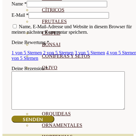
Name
*
CÍTRICOS
E-Mail
*
FRUTALES
Name, E-Mail-Adresse und Website in diesem Browser für
meinen nächsten Kommentar speichern.
CÉSPED
Deine Bewertung
*
BONSAI
1 von 5 Sternen
2 von 5 Sternen
3 von 5 Sternen
4 von 5 Sterne
CONÍFERAS Y SETOS
von 5 Sternen
OLIVO
Deine Rezension
*
CACTUS, CRASAS Y
SUCULENTAS
PLANTAS DE INTERIOR
ORQUIDEAS
ORNAMENTALES