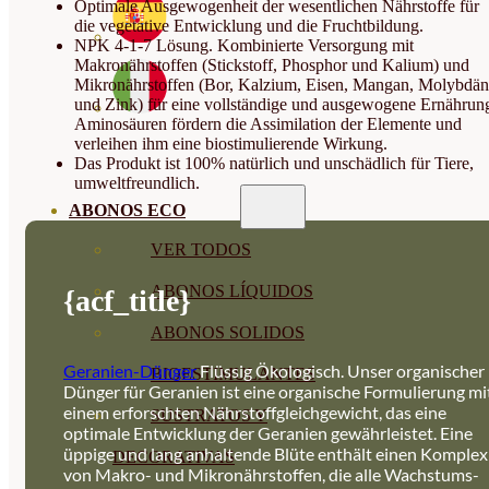
Optimale Ausgewogenheit der wesentlichen Nährstoffe für
die vegetative Entwicklung und die Fruchtbildung.
NPK 4-1-7 Lösung. Kombinierte Versorgung mit
Makronährstoffen (Stickstoff, Phosphor und Kalium) und
Mikronährstoffen (Bor, Kalzium, Eisen, Mangan, Molybdän
und Zink) für eine vollständige und ausgewogene Ernährun
Aminosäuren fördern die Assimilation der Elemente und
verleihen ihm eine biostimulierende Wirkung.
Das Produkt ist 100% natürlich und unschädlich für Tiere,
umweltfreundlich.
ABONOS ECO
VER TODOS
ABONOS LÍQUIDOS
{acf_title}
ABONOS SOLIDOS
Geranien-Dünger
Flüssig Ökologisch. Unser organischer
BIOESTIMULANTES
Dünger für Geranien ist eine organische Formulierung mi
einem erforschten Nährstoffgleichgewicht, das eine
SUSTRATOS Y
optimale Entwicklung der Geranien gewährleistet. Eine
üppige und lang anhaltende Blüte enthält einen Komplex
DECORATIVAS
von Makro- und Mikronährstoffen, die alle Wachstums-