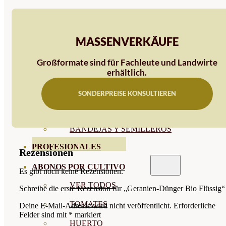
SEMILLAS RAÍZ
SEMILLAS LEGUMINOSAS
MASSENVERKÄUFE
MICROGREEN
Großformate sind für Fachleute und Landwirte
CUBIERTAS VEGETALES
erhältlich.
TIRAS DE SEMILLAS
SONDERPREISE KONSULTIEREN
BOMBAS DE SEMILLAS
BANDEJAS Y SEMILLEROS
PROFESIONALES
Rezensionen
ABONOS POR CULTIVO
Es gibt noch keine Rezensionen.
VER TODOS
Schreibe die erste Rezension für „Geranien-Dünger Bio Flüssig“
TOMATES
Deine E-Mail-Adresse wird nicht veröffentlicht.
Erforderliche
Felder sind mit
*
markiert
HUERTO