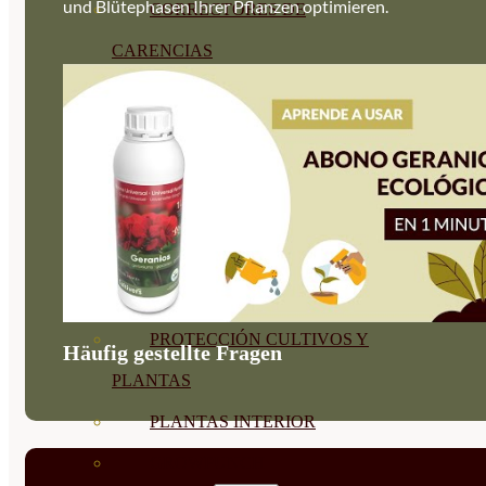
und Blütephasen Ihrer Pflanzen optimieren.
CORRECTORES DE
CARENCIAS
ENRAIZANTES
MADURACIÓN Y ENGORDE
REGENERADORES DEL
SUELO
ÁCIDOS HÚMICOS
MATERIAS PRIMAS
PROTECCIÓN CULTIVOS Y
Häufig gestellte Fragen
PLANTAS
PLANTAS INTERIOR
GROWPUNCH