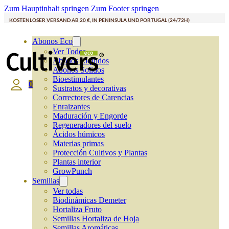
Zum Hauptinhalt springen
Zum Footer springen
KOSTENLOSER VERSAND AB 20 €, IN PENINSULA UND PORTUGAL (24/72H)
Abonos Eco
Ver Todos
Abonos Líquidos
Abonos Solidos
Bioestimulantes
0
Sustratos y decorativas
Correctores de Carencias
Enraizantes
Maduración y Engorde
Regeneradores del suelo
Ácidos húmicos
Materias primas
Protección Cultivos y Plantas
Plantas interior
GrowPunch
Semillas
Ver todas
Biodinámicas Demeter
Hortaliza Fruto
Semillas Hortaliza de Hoja
Semillas Aromáticas