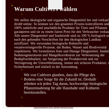
SEMILLAS
Warum Cultivers wählen
VER TODAS
Wir stellen ökologische und organische Düngemittel her und verkauf
BIODINÁMICAS DEMETER
direkt online. So können wir den gesamten Prozess kontrollieren un
100% natürliche und unschädliche Produkte für Tiere und Pflanzen
garantieren und sie zu einem fairen Preis für den Verbraucher verkau
HORTALIZA FRUTO
Alle unsere Düngemittel und Insektizide sind zu 100 % biologisch u
nach den geltenden Vorschriften für den ökologischen Landbau
SEMILLAS HORTALIZA DE
zertifiziert. Wir verwenden biologische Rohstoffe und
verantwortungsvolle Prozesse, die Boden, Wasser und Biodiversität
HOJA
respektieren. Wir formulieren feste und flüssige Düngemittel, Insekti
Bodenregeneratoren und Mangelkorrekturen zur Verbesserung der
Bodenfruchtbarkeit, zur Steigerung der Produktivität und zur
SEMILLAS AROMÁTICAS
Verringerung der Umweltbelastung, immer mit sicheren Produkten, 
Sicherheitszeit und einfach in der Anwendung.
SEMILLAS FLORES
Wir von Cultivers glauben, dass die Pflege des
SEMILLAS FLORES
Bodens eine Sorge für die Zukunft ist. Deshalb
arbeiten wir jeden Tag daran, hochwertige biologische
COMESTIBLES
Pflanzennahrung für alle Haushalte und Kulturen
bereitzustellen.
SEMILLAS TRADICIONALES
SEMILLAS BRASICAS