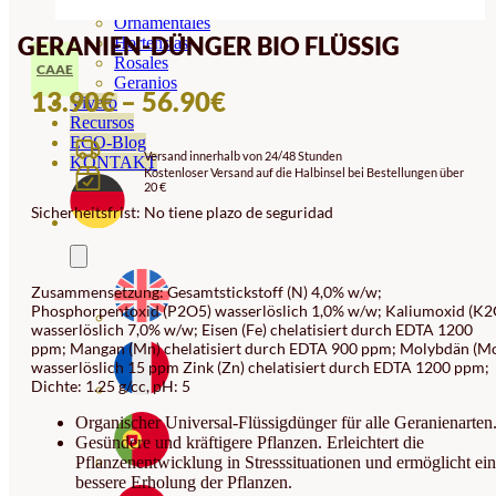
Orquideas
Ornamentales
GERANIEN-DÜNGER BIO FLÜSSIG
Hortensias
Rosales
CAAE
Geranios
PREISSPANNE:
13.90
€
–
56.90
€
Vivero
Recursos
13.90€
ECO-Blog
Versand innerhalb von 24/48 Stunden
BIS
KONTAKT
Kostenloser Versand auf die Halbinsel bei Bestellungen über
20 €
56.90€
Sicherheitsfrist: No tiene plazo de seguridad
Zusammensetzung: Gesamtstickstoff (N) 4,0% w/w;
Phosphorpentoxid (P2O5) wasserlöslich 1,0% w/w; Kaliumoxid (K2
wasserlöslich 7,0% w/w; Eisen (Fe) chelatisiert durch EDTA 1200
ppm; Mangan (Mn) chelatisiert durch EDTA 900 ppm; Molybdän (M
wasserlöslich 15 ppm Zink (Zn) chelatisiert durch EDTA 1200 ppm;
Dichte: 1.25 g/cc, pH: 5
Organischer Universal-Flüssigdünger für alle Geranienarten
Gesündere und kräftigere Pflanzen. Erleichtert die
Pflanzenentwicklung in Stresssituationen und ermöglicht ei
bessere Erholung der Pflanzen.