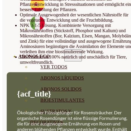
Pflanzenentwicklung in Stresssituationen und ermöglicht ei
bessere Erholung der Pflanzen.
Optimale Ausgewogenheit der wesentlichen Nährstoffe für
die vegetative Entwicklung und die Fruchtbildung.
NPK 3-1-5 Lösung. Kombinierte Versorgung mit
Makronährstoffen (Stickstoff, Phosphor und Kalium) und
Mikronährstoffen (Bor, Kalzium, Eisen, Mangan, Molybdän
und Zink) für eine vollständige und ausgewogene Ernährun
Aminosäuren begünstigen die Assimilation der Elemente un
verleihen ihm eine biostimulierende Wirkung.
ABONOS ECO
Das Produkt ist 100% natürlich und unschädlich für Tiere,
umweltfreundlich.
VER TODOS
ABONOS LÍQUIDOS
ABONOS SOLIDOS
{acf_title}
BIOESTIMULANTES
SUSTRATOS Y
Ökologischer Flüssigdünger für Rosensträucher. Der
organische Rosendünger ist eine flüssige Formulierung,
DECORATIVAS
die für eine ausgewogene Ernährung von Rosen und
anderen blühenden Pflanzen entwickelt wurde. Enthält