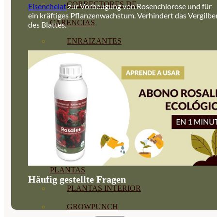
CORRECTORES DE
Eisenchelat
zur Vorbeugung von Rosenchlorose und für
ein kräftiges Pflanzenwachstum. Verhindert das Vergilbe
CARENCIAS
des Blattes.
ENRAIZANTES
MADURACIÓN Y ENGORDE
REGENERADORES DEL
SUELO
ÁCIDOS HÚMICOS
MATERIAS PRIMAS
PROTECCIÓN CULTIVOS Y
PLANTAS
Häufig gestellte Fragen
PLANTAS INTERIOR
GROWPUNCH