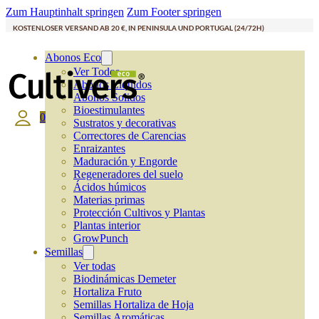
Zum Hauptinhalt springen
Zum Footer springen
KOSTENLOSER VERSAND AB 20 €, IN PENINSULA UND PORTUGAL (24/72H)
Abonos Eco
Ver Todos
Abonos Líquidos
Abonos Solidos
Bioestimulantes
0
Sustratos y decorativas
Correctores de Carencias
Enraizantes
Maduración y Engorde
Regeneradores del suelo
Ácidos húmicos
Materias primas
Protección Cultivos y Plantas
Plantas interior
GrowPunch
Semillas
Ver todas
Biodinámicas Demeter
Hortaliza Fruto
Semillas Hortaliza de Hoja
Semillas Aromáticas