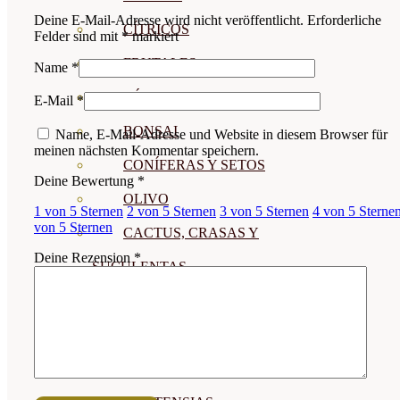
Deine E-Mail-Adresse wird nicht veröffentlicht.
Erforderliche
CÍTRICOS
Felder sind mit
*
markiert
FRUTALES
Name
*
CÉSPED
E-Mail
*
BONSAI
Name, E-Mail-Adresse und Website in diesem Browser für
meinen nächsten Kommentar speichern.
CONÍFERAS Y SETOS
Deine Bewertung
*
OLIVO
1 von 5 Sternen
2 von 5 Sternen
3 von 5 Sternen
4 von 5 Sterne
von 5 Sternen
CACTUS, CRASAS Y
Deine Rezension
*
SUCULENTAS
PLANTAS DE INTERIOR
ORQUIDEAS
ORNAMENTALES