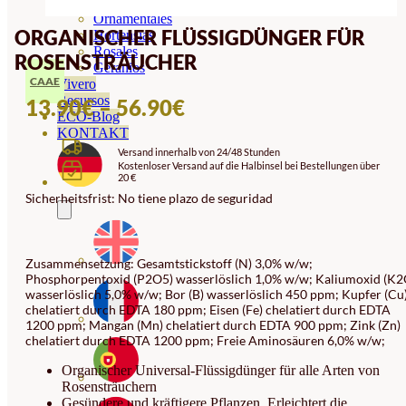
Orquideas
Ornamentales
ORGANISCHER FLÜSSIGDÜNGER FÜR
Hortensias
Rosales
ROSENSTRÄUCHER
Geranios
CAAE
Vivero
Recursos
PREISSPANNE:
13.90
€
–
56.90
€
ECO-Blog
13.90€
KONTAKT
Versand innerhalb von 24/48 Stunden
BIS
Kostenloser Versand auf die Halbinsel bei Bestellungen über
20 €
56.90€
Sicherheitsfrist: No tiene plazo de seguridad
Zusammensetzung: Gesamtstickstoff (N) 3,0% w/w;
Phosphorpentoxid (P2O5) wasserlöslich 1,0% w/w; Kaliumoxid (K2
wasserlöslich 5,0% w/w; Bor (B) wasserlöslich 450 ppm; Kupfer (Cu
chelatiert durch EDTA 180 ppm; Eisen (Fe) chelatiert durch EDTA
1200 ppm; Mangan (Mn) chelatiert durch EDTA 900 ppm; Zink (Zn)
chelatiert durch EDTA 1200 ppm; Freie Aminosäuren 6,0% w/w;
Organischer Universal-Flüssigdünger für alle Arten von
Rosensträuchern
Gesündere und kräftigere Pflanzen. Erleichtert die