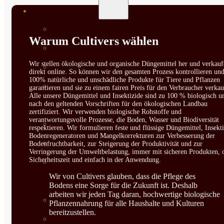
SEMILLAS
VER TODAS
Warum Cultivers wählen
BIODINÁMICAS DEMETER
Wir stellen ökologische und organische Düngemittel her und verkauf
HORTALIZA FRUTO
direkt online. So können wir den gesamten Prozess kontrollieren un
100% natürliche und unschädliche Produkte für Tiere und Pflanzen
SEMILLAS HORTALIZA DE
garantieren und sie zu einem fairen Preis für den Verbraucher verkau
Alle unsere Düngemittel und Insektizide sind zu 100 % biologisch u
nach den geltenden Vorschriften für den ökologischen Landbau
HOJA
zertifiziert. Wir verwenden biologische Rohstoffe und
verantwortungsvolle Prozesse, die Boden, Wasser und Biodiversität
SEMILLAS AROMÁTICAS
respektieren. Wir formulieren feste und flüssige Düngemittel, Insekti
Bodenregeneratoren und Mangelkorrekturen zur Verbesserung der
SEMILLAS FLORES
Bodenfruchtbarkeit, zur Steigerung der Produktivität und zur
Verringerung der Umweltbelastung, immer mit sicheren Produkten, 
Sicherheitszeit und einfach in der Anwendung.
SEMILLAS FLORES
Wir von Cultivers glauben, dass die Pflege des
COMESTIBLES
Bodens eine Sorge für die Zukunft ist. Deshalb
arbeiten wir jeden Tag daran, hochwertige biologische
SEMILLAS TRADICIONALES
Pflanzennahrung für alle Haushalte und Kulturen
bereitzustellen.
SEMILLAS BRASICAS